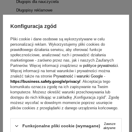
Długopis dla nauczyciela
Długopisy reklamowe
Inne marki
Konfiguracja zgód
Długopisy z grawerem
Długopisy żelowe
Pliki cookie i dane osobowe są wykorzystywane w celu
personalizacji reklam. Wykorzystujemy pliki cookies do
Długopisy dla leworęcznych
prawidłowego działania serwisu, aby oferować funkcje
Pióra wieczne
społecznościowe, analizować ruch i prowadzić działania
marketingowe - zarówno przez nas, jak i naszych Zaufanych
Pióra wieczne PARKER
Partnerów. Więcej informacji znajdziesz w
polityce prywatności
.
Pióra wieczne Parker IM
Więcej informacji na temat warunków i prywatności można
znaleźć także na stronie
Prywatność i warunki Google
-
Pióra wieczne Parker URBAN
https://business.safety.google/privacy/
. Akceptacja tego
komunikatu oznacza zgodę na ich zapisywanie na Twoim
Pióra wieczne Parker VECTOR
komputerze. Możesz określić warunki przechowywania lub
Pióra wieczne Parker JOTTER
dostępu do nich klikając w zakładkę „Konfiguracja zgód”. Zgodę
możesz wycofać w dowolnym momencie poprzez usunięcie
Pióra wieczne Parker SONNET
plików cookies z przeglądarki z danego urządzenia końcowego.
Pióra wieczne Parker IM PREMIUM
Pióra w ekskluzywnym drewnianym pudełku
Zawsze
Funkcjonalne pliki cookie (wymagane)
aktywne
Pióra z indywidualną dedykacją na tabliczce