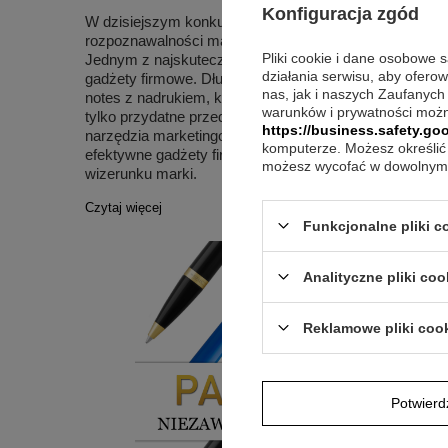
Konfiguracja zgód
W dzisiejszym konkurencyjnym świecie biznesowym, 
rozpoznawalności marki staje się kluczowym element
Pliki cookie i dane osobowe 
Jednym z najskuteczniejszych sposobów promocji mar
działania serwisu, aby ofero
gadżety firmowe. Długopisy z grawerem, pendrive z g
nas, jak i naszych Zaufanych
notes z nadrukiem, kubki z nadrukiem i breloki z grawe
warunków i prywatności możn
tylko przydatne przedmioty codziennego użytku, ale ta
https://business.safety.goo
narzędzia marketingowe. Oto pięć pomysłów na proste
komputerze. Możesz określić 
efektywne gadżety firmowe, które pomogą Ci w budowa
możesz wycofać w dowolnym 
wizerunku marki.
Czytaj więcej
Funkcjonalne pliki 
Analityczne pliki coo
Reklamowe pliki coo
Potwier