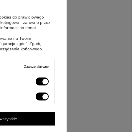
akterem, dzięki
ną radość. Oto
nością wywołają
cookies do prawidłowego
arketingowe - zarówno przez
 informacji na temat
sywanie na Twoim
figuracja zgód”. Zgodę
 urządzenia końcowego.
Zawsze aktywne
wszystkie