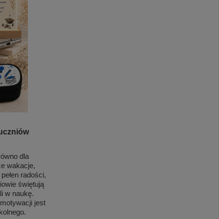
 uczniów
równo dla
ce wakacje,
 pełen radości,
owie świętują
li w naukę.
motywacji jest
kolnego.