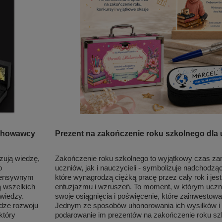
ychowawcy
Prezent na zakończenie roku szkolnego dla
zują wiedzę,
Zakończenie roku szkolnego to wyjątkowy czas za
o
uczniów, jak i nauczycieli - symbolizuje nadchodzą
ntensywnym
które wynagrodzą ciężką pracę przez cały rok i jest
ą wszelkich
entuzjazmu i wzruszeń. To moment, w którym uczni
 wiedzy.
swoje osiągnięcia i poświęcenie, które zainwestowa
dze rozwoju
Jednym ze sposobów uhonorowania ich wysiłków i 
który
podarowanie im prezentów na zakończenie roku sz