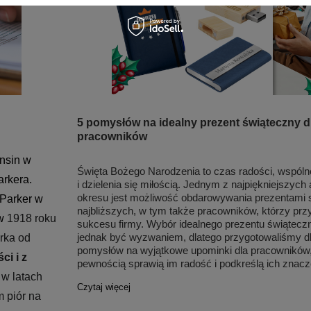
5 pomysłów na idealny prezent świąteczny d
pracowników
nsin w 
Święta Bożego Narodzenia to czas radości, wspól
arkera
. 
i dzielenia się miłością. Jednym z najpiękniejszych
okresu jest możliwość obdarowywania prezentami 
Parker w 
najbliższych, w tym także pracowników, którzy przy
w 
1918 roku 
sukcesu firmy. Wybór idealnego prezentu świątec
jednak być wyzwaniem, dlatego przygotowaliśmy dla
rka od 
pomysłów na wyjątkowe upominki dla pracowników,
i i z 
pewnością sprawią im radość i podkreślą ich znacze
w latach 
Czytaj więcej
 piór na 