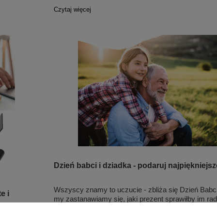
Czytaj więcej
Dzień babci i dziadka - podaruj najpiękniejs
Wszyscy znamy to uczucie - zbliża się Dzień Babci
e i
my zastanawiamy się, jaki prezent sprawiłby im rad
wyjątkowy, jak oni sami. Warto zastanowić się nad 