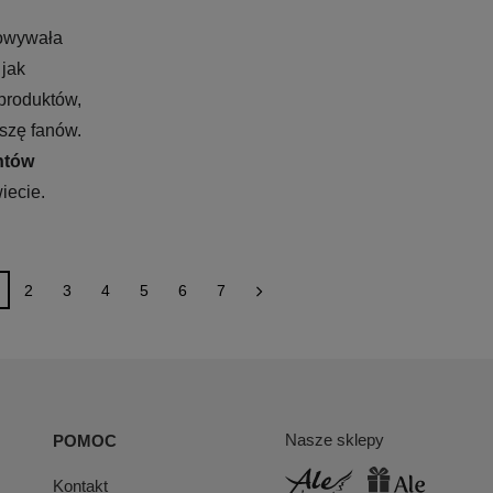
owywała 
jak 
roduktów, 
zę fanów. 
ntów
iecie.
2
3
4
5
6
7
Nasze sklepy
POMOC
Kontakt