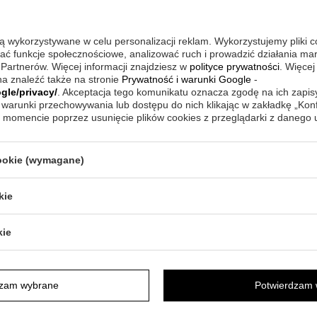
które łączą w sobie praktyczność z osobistym char
czemu poruszą serca dziadków i sprawią im ogrom
budowanie
kilka inspiracji na niezwykłe prezenty, które z pew
em sukcesu.
uśmiech na twarzach twoich dziadków.
są wykorzystywane w celu personalizacji reklam. Wykorzystujemy pliki 
ki są
wać funkcje społecznościowe, analizować ruch i prowadzić działania m
rawerem,
Czytaj więcej
 Partnerów. Więcej informacji znajdziesz w
polityce prywatności
. Więcej
rem to nie
a znaleźć także na stronie
Prywatność i warunki Google
-
kże potężne
gle/privacy/
. Akceptacja tego komunikatu oznacza zgodę na ich zapi
, a zarazem
warunki przechowywania lub dostępu do nich klikając w zakładkę „Kon
niu
momencie poprzez usunięcie plików cookies z przeglądarki z danego
cookie (wymagane)
kie
kie
dzam wybrane
Potwierdzam 