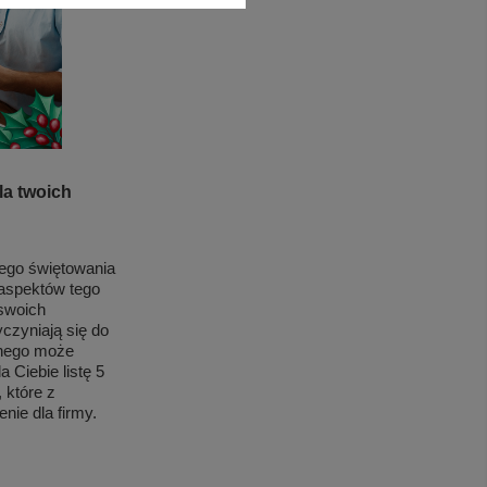
la twoich
nego świętowania
 aspektów tego
swoich
czyniają się do
znego może
 Ciebie listę 5
 które z
nie dla firmy.