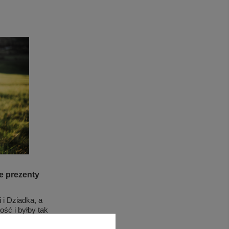
ze prezenty
 i Dziadka, a
ość i byłby tak
prezentami,