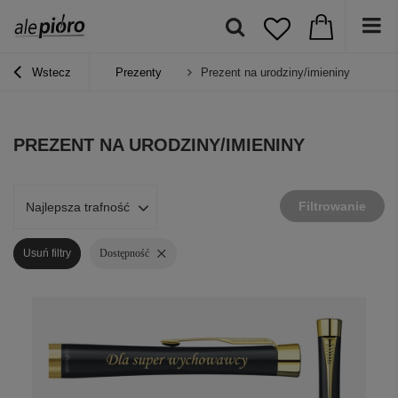
Wstecz
Prezenty
Prezent na urodziny/imieniny
PREZENT NA URODZINY/IMIENINY
Filtrowanie
Najlepsza trafność
Usuń filtry
Dostępność