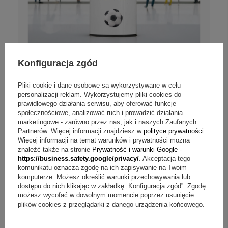
Konfiguracja zgód
Pliki cookie i dane osobowe są wykorzystywane w celu
Opinie (
5
)
personalizacji reklam. Wykorzystujemy pliki cookies do
Kubek termiczny LED i personalizowanym
prawidłowego działania serwisu, aby oferować funkcje
nadrukiem UV prezent dla fana piłki
społecznościowe, analizować ruch i prowadzić działania
marketingowe - zarówno przez nas, jak i naszych Zaufanych
Partnerów. Więcej informacji znajdziesz w
polityce prywatności
.
Personalizuj
Więcej informacji na temat warunków i prywatności można
znaleźć także na stronie
Prywatność i warunki Google
-
https://business.safety.google/privacy/
. Akceptacja tego
85,00 zł
komunikatu oznacza zgodę na ich zapisywanie na Twoim
komputerze. Możesz określić warunki przechowywania lub
dostępu do nich klikając w zakładkę „Konfiguracja zgód”. Zgodę
możesz wycofać w dowolnym momencie poprzez usunięcie
plików cookies z przeglądarki z danego urządzenia końcowego.