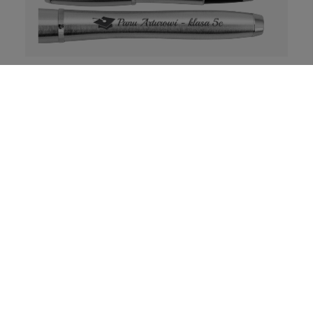
Opinie (
2
)
Parker Urban Metallic CT pióro wieczne z
grawerem i etui
Personalizuj
269,00 zł
DOSTAWA
gratis
MOJE KONTO