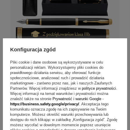
Konfiguracja zgód
NASZ BESTSELLER
Pliki cookie i dane osobowe są wykorzystywane w celu
personalizacji reklam. Wykorzystujemy pliki cookies do
Opinie (
2
)
prawidłowego działania serwisu, aby oferować funkcje
społecznościowe, analizować ruch i prowadzić działania
Pióro wieczne Parker I.M. GT czarne z
marketingowe - zarówno przez nas, jak i naszych Zaufanych
grawerem i etui
Partnerów. Więcej informacji znajdziesz w
polityce prywatności
.
Więcej informacji na temat warunków i prywatności można
znaleźć także na stronie
Prywatność i warunki Google
-
Personalizuj
https://business.safety.google/privacy/
. Akceptacja tego
komunikatu oznacza zgodę na ich zapisywanie na Twoim
269,00 zł
komputerze. Możesz określić warunki przechowywania lub
dostępu do nich klikając w zakładkę „Konfiguracja zgód”. Zgodę
DOSTAWA
gratis
możesz wycofać w dowolnym momencie poprzez usunięcie