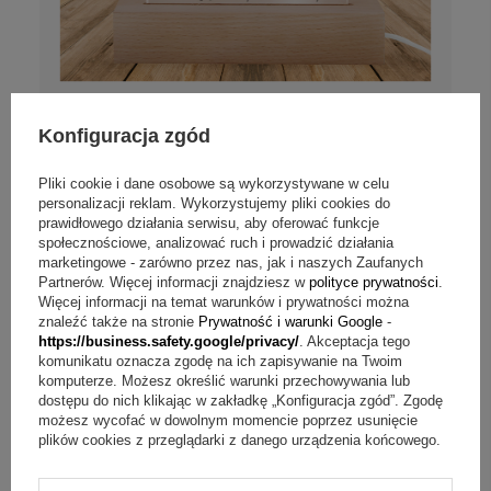
Konfiguracja zgód
Podświetlana ramka LED z dedykacją i
zdjęciem – Prezent dla Nauczyciela
Pliki cookie i dane osobowe są wykorzystywane w celu
personalizacji reklam. Wykorzystujemy pliki cookies do
prawidłowego działania serwisu, aby oferować funkcje
Personalizuj
społecznościowe, analizować ruch i prowadzić działania
marketingowe - zarówno przez nas, jak i naszych Zaufanych
79,00 zł
Partnerów. Więcej informacji znajdziesz w
polityce prywatności
.
Więcej informacji na temat warunków i prywatności można
znaleźć także na stronie
Prywatność i warunki Google
-
https://business.safety.google/privacy/
. Akceptacja tego
komunikatu oznacza zgodę na ich zapisywanie na Twoim
komputerze. Możesz określić warunki przechowywania lub
dostępu do nich klikając w zakładkę „Konfiguracja zgód”. Zgodę
możesz wycofać w dowolnym momencie poprzez usunięcie
plików cookies z przeglądarki z danego urządzenia końcowego.