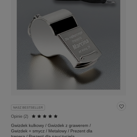
NASZ BESTSELLER
Opinie (
2
)
Gwizdek kulkowy / Gwizdek z grawerem /
Gwizdek + smycz / Metalowy / Prezent dla
trenera / Prezent dla nauczyciela