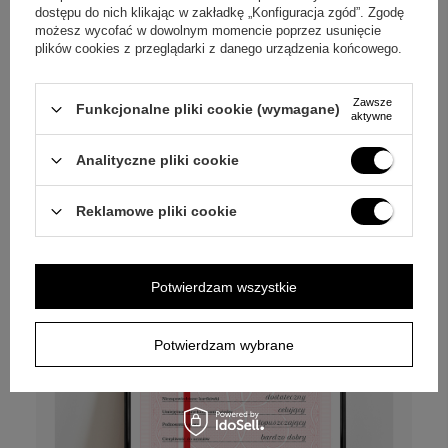
dostępu do nich klikając w zakładkę „Konfiguracja zgód”. Zgodę
Opinie (
3
)
możesz wycofać w dowolnym momencie poprzez usunięcie
plików cookies z przeglądarki z danego urządzenia końcowego.
Zakończenie roku: zestaw długopis i pióro
kulkowe z grawerem
Zawsze
Funkcjonalne pliki cookie (wymagane)
aktywne
Personalizuj
Analityczne pliki cookie
65,00 zł
Reklamowe pliki cookie
Potwierdzam wszystkie
Potwierdzam wybrane