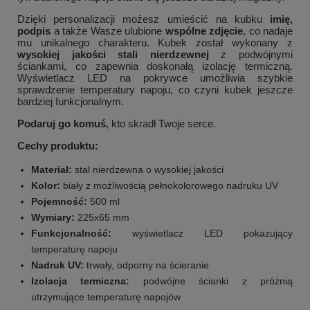
Dzięki personalizacji możesz umieścić na kubku
imię,
podpis
a także Wasze ulubione
wspólne zdjęcie
, co nadaje
mu unikalnego charakteru. Kubek został wykonany z
wysokiej jakości stali nierdzewnej
z podwójnymi
ściankami, co zapewnia doskonałą izolację termiczną.
Wyświetlacz LED na pokrywce umożliwia szybkie
sprawdzenie temperatury napoju, co czyni kubek jeszcze
bardziej funkcjonalnym.
Podaruj go komuś
, kto skradł Twoje serce.
Cechy produktu:
Materiał:
stal nierdzewna o wysokiej jakości
Kolor:
biały z możliwością pełnokolorowego nadruku UV
Pojemność:
500 ml
Wymiary:
225x65 mm
Funkcjonalność:
wyświetlacz LED pokazujący
temperaturę napoju
Nadruk UV:
trwały, odporny na ścieranie
Izolacja termiczna:
podwójne ścianki z próżnią
utrzymujące temperaturę napojów