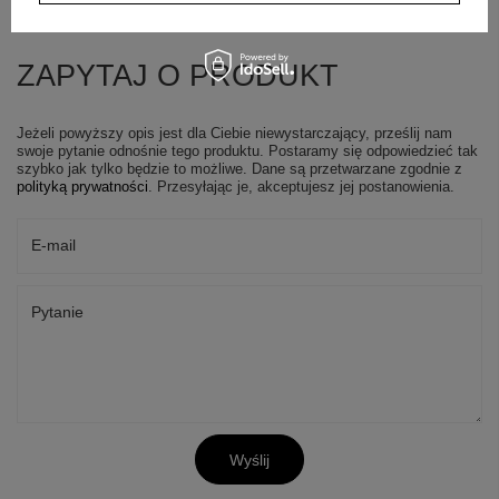
ZAPYTAJ O PRODUKT
Jeżeli powyższy opis jest dla Ciebie niewystarczający, prześlij nam
swoje pytanie odnośnie tego produktu. Postaramy się odpowiedzieć tak
szybko jak tylko będzie to możliwe.
Dane są przetwarzane zgodnie z
polityką prywatności
. Przesyłając je, akceptujesz jej postanowienia.
E-mail
Pytanie
+
2
Zobacz więcej
Wyślij