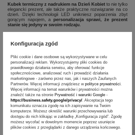
Kubek termiczny z nadrukiem na Dzień Kobiet
to nie tylko
elegancki prezent, ale także praktyczne rozwiązanie na co
dzień. Dzięki technologii LED unikniesz poparzenia zbyt
gorącym napojem, a
personalizacja sprawi, że prezent
stanie się jedyny w swoim rodzaju
.
Najczęściej zadawane pytania (FAQ)
Konfiguracja zgód
Czy kubek długo utrzymuje temperaturę napoju?
Tak – dzięki
podwójnym ściankom z próżnią
napoje
Pliki cookie i dane osobowe są wykorzystywane w celu
pozostają ciepłe nawet do kilku godzin, a zimne – jeszcze
personalizacji reklam. Wykorzystujemy pliki cookies do
dłużej.
prawidłowego działania serwisu, aby oferować funkcje
społecznościowe, analizować ruch i prowadzić działania
Jak działa wyświetlacz LED?
marketingowe - zarówno przez nas, jak i naszych Zaufanych
Wystarczy dotknąć pokrywki, aby
wyświetlić aktualną
Partnerów. Więcej informacji znajdziesz w
polityce prywatności
.
+
1
temperaturę napoju
wewnątrz kubka.
Więcej informacji na temat warunków i prywatności można
znaleźć także na stronie
Prywatność i warunki Google
-
Zobacz więcej
Czy nadruk UV jest trwały?
https://business.safety.google/privacy/
. Akceptacja tego
Tak –
nadruk UV jest odporny na ścieranie i blaknięcie
,
komunikatu oznacza zgodę na ich zapisywanie na Twoim
co zapewnia długotrwały efekt wizualny.
komputerze. Możesz określić warunki przechowywania lub
dostępu do nich klikając w zakładkę „Konfiguracja zgód”. Zgodę
Czy mogę dodać własne zdjęcie lub tekst?
możesz wycofać w dowolnym momencie poprzez usunięcie
Oczywiście. Oferujemy
pełną personalizację nadruku
–
możesz dodać imię, grafikę lub dedykację.
plików cookies z przeglądarki z danego urządzenia końcowego.