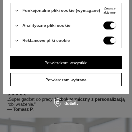
Opinie klientów
Zawsze
Funkcjonalne pliki cookie (wymagane)
aktywne
★★★★★
„Świetny pomysł na
prezent na Dzień Kobiet
. Żona była
Analityczne pliki cookie
zachwycona personalizacją.”
—
Marek K.
Reklamowe pliki cookie
★★★★★
„Bardzo dobra jakość wykonania i piękny nadruk.
Wyświetlacz LED działa bez zarzutu
.”
—
Anna L.
Potwierdzam wszystkie
★★★★★
„Kupiłam dla siostry – praktyczny i elegancki.
Długo trzyma
ciepło
.”
Potwierdzam wybrane
—
Karolina W.
★★★★★
„Super gadżet do pracy.
Kubek termiczny z personalizacją
robi wrażenie.”
—
Tomasz P.