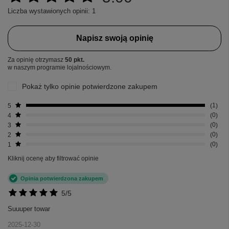
Liczba wystawionych opinii: 1
Napisz swoją opinię
Za opinię otrzymasz
50 pkt.
w naszym programie lojalnościowym.
Pokaż tylko opinie potwierdzone zakupem
5
1
4
0
3
0
2
0
1
0
Kliknij ocenę aby filtrować opinie
Opinia potwierdzona zakupem
5/5
Suuuper towar
2025-12-30