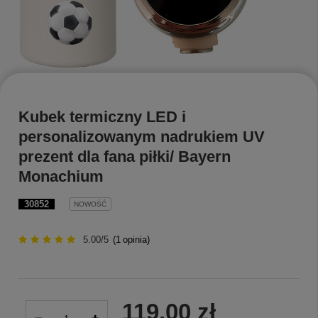
Kubek termiczny LED i
personalizowanym nadrukiem UV
prezent dla fana piłki/ Bayern
Monachium
30852
NOWOŚĆ
5.00/5
(
1
opinia)
119,00 zł