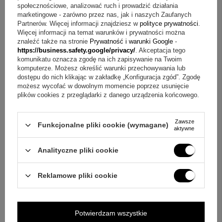
Oryginalne tekturowe opakowanie
społecznościowe, analizować ruch i prowadzić działania
marketingowe - zarówno przez nas, jak i naszych Zaufanych
Dlaczego warto?
Partnerów. Więcej informacji znajdziesz w
polityce prywatności
.
Więcej informacji na temat warunków i prywatności można
znaleźć także na stronie
Prywatność i warunki Google
-
Wyjątkowy prezent:
idealny dla fanów piłki nożnej –
https://business.safety.google/privacy/
. Akceptacja tego
praktyczny i spersonalizowany
komunikatu oznacza zgodę na ich zapisywanie na Twoim
komputerze. Możesz określić warunki przechowywania lub
Nowoczesny i wygodny:
LED do kontroli temperatury +
dostępu do nich klikając w zakładkę „Konfiguracja zgód”. Zgodę
ustnik do szybkiego picia
możesz wycofać w dowolnym momencie poprzez usunięcie
plików cookies z przeglądarki z danego urządzenia końcowego.
Uniwersalny:
świetny na urodziny, święta, Dzień Ojca
czy zakończenie sezonu
Podaruj bliskiej osobie kubek termiczny 420 ml z LED,
Zawsze
Funkcjonalne pliki cookie (wymagane)
ustnikiem i nadrukiem UV – niech łączy swoją miłość do
+
1
aktywne
futbolu z codzienną wygodą!
Zobacz więcej
Analityczne pliki cookie
Reklamowe pliki cookie
Potwierdzam wszystkie