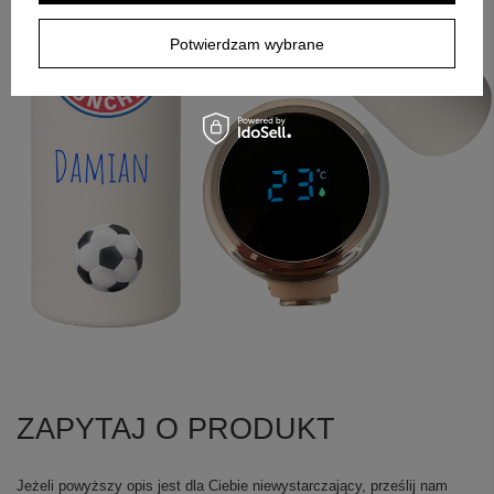
Potwierdzam wybrane
ZAPYTAJ O PRODUKT
Jeżeli powyższy opis jest dla Ciebie niewystarczający, prześlij nam