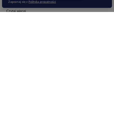
czekoladki, ale znacznie lepszym wyjściem są ...
Czytaj więcej
MOJE KONTO
INFORMACJE
POMOC
Nasze sklepy
Odwiedź nas