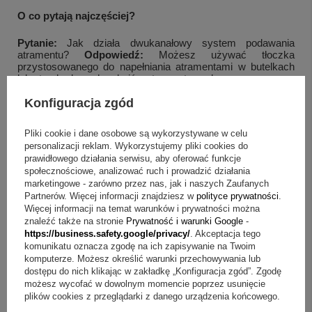
O co pytają najczęściej?
Pytanie:
Jak działa dwukanałowy system podawania
atramentu?
Odpowiedź:
Możesz używać tłoczka
przystosowanego do napełniania atramentami w butelkach
lub standardowych nabojów atramentowych.
Pytanie:
Jak wygląda personalizacja w tym zestawie?
Konfiguracja zgód
Odpowiedź:
W zestawie jest grawer na piórze oraz
tabliczka z dedykacją na złotym laminacie grawerskim
Pliki cookie i dane osobowe są wykorzystywane w celu
umieszczona w etui prezentowym.
personalizacji reklam. Wykorzystujemy pliki cookies do
Pytanie:
Czy to dobry wybór na prezent biznesowy?
prawidłowego działania serwisu, aby oferować funkcje
Odpowiedź:
Linia Expert ma zdecydowany kształt i
społecznościowe, analizować ruch i prowadzić działania
oryginalny design, a produkt jest zapakowany w eleganckie
marketingowe - zarówno przez nas, jak i naszych Zaufanych
pudełko oraz uzupełniony etui prezentowym.
Partnerów. Więcej informacji znajdziesz w
polityce prywatności
.
Więcej informacji na temat warunków i prywatności można
Pytanie:
Jaką gwarancję zapewnia producent?
Odpowiedź:
znaleźć także na stronie
Prywatność i warunki Google
-
Gwarancja producenta wynosi 3 lata.
https://business.safety.google/privacy/
. Akceptacja tego
komunikatu oznacza zgodę na ich zapisywanie na Twoim
Pytanie:
Jakie elementy otrzymuję w komplecie?
komputerze. Możesz określić warunki przechowywania lub
Odpowiedź:
Otrzymujesz pióro wieczne Waterman Expert
dostępu do nich klikając w zakładkę „Konfiguracja zgód”. Zgodę
Czarne GT, grawer na piórze, tabliczkę z dedykacją,
możesz wycofać w dowolnym momencie poprzez usunięcie
eleganckie etui prezentowe oraz gwarancję producenta – 3
plików cookies z przeglądarki z danego urządzenia końcowego.
lata.