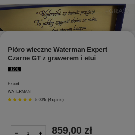
Pióro wieczne Waterman Expert
Czarne GT z grawerem i etui
1291
Expert
WATERMAN
5.00/5
(
4
opinie)
859,00 zł