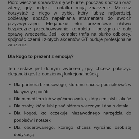
Pióro wieczne sprawdza się w biurze, podczas spotkań oraz
wtedy, gdy podpis i notatka mają znaczenie. Możesz
korzystać z niego w trybie, który lubisz najbardziej,
dobierając sposób napełniania atramentem do swoich
przyzwyczajeń. Eleganckie etui prezentowe ułatwia
bezpieczne przechowywanie kompletu i porządkuje całą
oprawę wręczenia. Jeśli komplet trafia na biurko odbiorcy,
spójność czerni i złotych akcentów GT buduje profesjonalne
wrażenie.
Dla kogo to prezent z emocją?
Ten zestaw jest dobrym wyborem, gdy chcesz połączyć
elegancki gest z codzienną funkcjonalnością.
Dla partnera biznesowego, któremu chcesz podziękować w
klasyczny sposób
Dla menedżera lub współpracownika, który ceni styl i jakość
Dla osoby, która lubi pisać piórem wiecznym i dba o detale
Dla kogoś, kto oczekuje niezawodnego narzędzia do
podpisów i notatek
Dla obdarowanego, którego chcesz wyróżnić osobistą
dedykacją