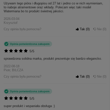
Używam tego pióra i długopisu od 27 lat i jedno co w nich wymieniam,
to naboje atramentowe oraz wkłady. Polecam więc taki model
Watermana bo to produkt świetnej jakości.
2026-03-04
Krzysztof
Czy opinia była pomocna?
Tak
0
Nie
0
Opinia potwierdzona zakupem
5/5
sprawdzona solidna marka, produkt prezentuje się bardzo elegancko.
2022-08-18
Piotr, BILCZA
Czy opinia była pomocna?
Tak
0
Nie
0
Opinia potwierdzona zakupem
5/5
super produkt i wspaniała obsługa :)