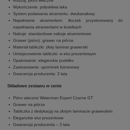
Rodzaj: pióro wieczne
Wykończenie: połyskliwa laka
System podawania atramentu: dwukanałowy
Napełnianie atramentem: tłoczek przystosowany do
napełniania atramentami w butelkach
Naboje: standardowe naboje atramentowe
Grawer (pióro): grawer na piórze
Materiał tabliczki: złoty laminat grawerski
Umiejscowienie tabliczki: w etui prezentowym
Opakowanie: eleganckie pudełko
Zastosowanie: upominek biznesowy
Gwarancja producenta: 3 lata
Składowe zestawu w cenie
Pióro wieczne Waterman Expert Czarne GT
Grawer na piórze
Tabliczka z dedykacją na złotym laminacie grawerskim
Eleganckie etui prezentowe
Gwarancja producenta – 3 lata