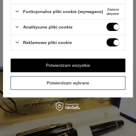
Gotowy pomysł na prezent
Zawsze
Funkcjonalne pliki cookie (wymagane)
aktywne
Gdy liczy się klasowy gest, a jednocześnie praktyczne
zastosowanie na co dzień, Expert Czarne GT spełnia oba
Analityczne pliki cookie
oczekiwania. Zdecydowany design i połyskliwa laka budują
pierwsze wrażenie, a personalizacja na piórze oraz
dedykacja na tabliczce sprawiają, że komplet ma konkretny
Reklamowe pliki cookie
adres i historię. Do tego dochodzi wygoda użytkowania
dzięki możliwości wyboru między tłoczkiem i standardowymi
nabojami atramentowymi. To zestaw, który dobrze wygląda
przy wręczeniu i zostaje z odbiorcą w codziennej pracy.
Potwierdzam wszystkie
Potwierdzam wybrane