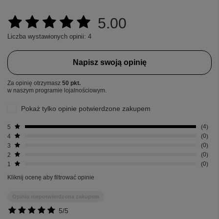
5.00
Liczba wystawionych opinii: 4
Napisz swoją opinię
Za opinię otrzymasz
50 pkt.
w naszym programie lojalnościowym.
Pokaż tylko opinie potwierdzone zakupem
5
4
4
0
3
0
2
0
1
0
Kliknij ocenę aby filtrować opinie
Opinia niepotwierdzona zakupem
5/5