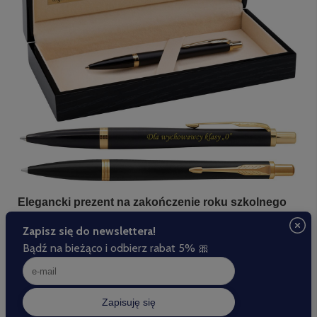
Elegancki prezent na zakończenie roku szkolnego
dla nauczyciela lub wychowawcy
Zakończenie roku szkolnego to świetna okazja do
podziękowań nauczycielom i wychowawcom za ich pracę,
trud i poświęcenie. Praca z dziećmi i młodzieżą jest bardzo
wymagająca, nic dziwnego, że większość klas docenia ten
wysiłek. Nauczyciele i wychowawcy często otrzymują przy
tej okazji różne drobne upominki. Mogą to być kwiaty i