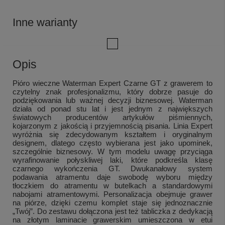
Inne warianty
Opis
Pióro wieczne Waterman Expert Czarne GT z grawerem to
czytelny znak profesjonalizmu, który dobrze pasuje do
podziękowania lub ważnej decyzji biznesowej. Waterman
działa od ponad stu lat i jest jednym z największych
światowych producentów artykułów piśmiennych,
kojarzonym z jakością i przyjemnością pisania. Linia Expert
wyróżnia się zdecydowanym kształtem i oryginalnym
designem, dlatego często wybierana jest jako upominek,
szczególnie biznesowy. W tym modelu uwagę przyciąga
wyrafinowanie połyskliwej laki, które podkreśla klasę
czarnego wykończenia GT. Dwukanałowy system
podawania atramentu daje swobodę wyboru między
tłoczkiem do atramentu w butelkach a standardowymi
nabojami atramentowymi. Personalizacja obejmuje grawer
na piórze, dzięki czemu komplet staje się jednoznacznie
„Twój”. Do zestawu dołączona jest też tabliczka z dedykacją
na złotym laminacie grawerskim umieszczona w etui