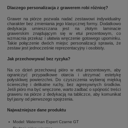
Dlaczego personalizacja z grawerem robi różnicę?
Grawer na piórze pozwala nadać zestawowi indywidualny
charakter bez zmieniania jego klasycznej formy. Dodatkowo
dedykacja umieszczana jest na złotym laminacie
grawerskim znajdującym się w etui prezentowym, co
wzmacnia przekaz i ułatwia wręczenie gotowego upominku.
Takie połączenie dwóch miejsc personalizacji sprawia, że
zestaw jest jednocześnie reprezentacyjny i osobisty.
Jak przechowywać bez ryzyka?
Na co dzień przechowuj pióro w etui prezentowym, aby
ograniczyć przypadkowe otarcia i utrzymać estetykę
połyskliwej powierzchni. Do czyszczenia wybieraj miękką
ściereczkę i delikatne ruchy, bez agresywnych środków.
Jeśli pióro ma być wręczone, warto zadbać o spójność treści
graweru na piórze z dedykacją na tabliczce, aby komunikat
był jasny od pierwszego spojrzenia.
Najważniejsze dane produktu
Model: Waterman Expert Czarne GT