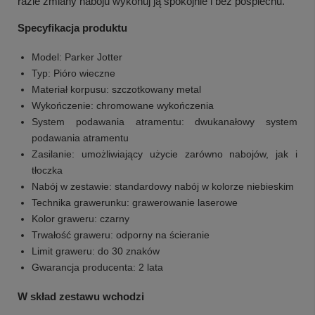
razie zmiany naboju wykonuj ją spokojnie i bez pośpiechu.
Specyfikacja produktu
Model: Parker Jotter
Typ: Pióro wieczne
Materiał korpusu: szczotkowany metal
Wykończenie: chromowane wykończenia
System podawania atramentu: dwukanałowy system
podawania atramentu
Zasilanie: umożliwiający użycie zarówno nabojów, jak i
tłoczka
Nabój w zestawie: standardowy nabój w kolorze niebieskim
Technika grawerunku: grawerowanie laserowe
Kolor graweru: czarny
Trwałość graweru: odporny na ścieranie
Limit graweru: do 30 znaków
Gwarancja producenta: 2 lata
W skład zestawu wchodzi