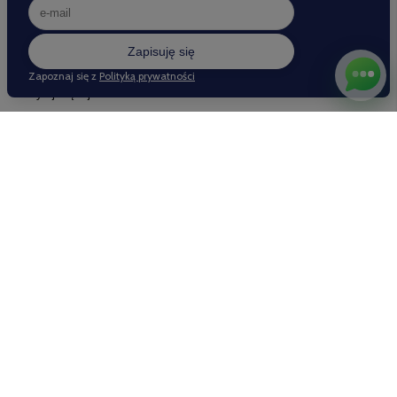
jakość papieru i odpowiedni przyrząd do pisania. Pióro
wieczne od lat kojarzy się ze stylem i elegancją. Zapiski
tworzone piórem są zazwyczaj bardziej staranne niż te
wykonane długopisem. Pióro skrywa jednak wiele tajemnic.
Czytaj więcej
MOJE KONTO
INFORMACJE
POMOC
Nasze sklepy