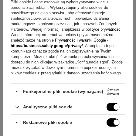
Odpowiedź:
W komplecie znajduje się etui prezentowe
Pliki cookie i dane osobowe są wykorzystywane w celu
firmy Parker, które ułatwia eleganckie podarowanie pióra.
personalizacji reklam. Wykorzystujemy pliki cookies do
prawidłowego działania serwisu, aby oferować funkcje
Pamiątka, do której się wraca
społecznościowe, analizować ruch i prowadzić działania
marketingowe - zarówno przez nas, jak i naszych Zaufanych
Gdy liczy się praktyczność i osobisty akcent, Parker Jotter z
Partnerów. Więcej informacji znajdziesz w
polityce prywatności
.
grawerem sprawdza się bez zbędnych dodatków. To pióro,
Więcej informacji na temat warunków i prywatności można
które dobrze wygląda, wygodnie się go używa i może nieść
znaleźć także na stronie
Prywatność i warunki Google
-
krótką wiadomość tylko dla jednej osoby. Zamów wersję z
https://business.safety.google/privacy/
. Akceptacja tego
personalizacją w alepioro.pl i podaruj klasykę w
komunikatu oznacza zgodę na ich zapisywanie na Twoim
indywidualnym wydaniu.
komputerze. Możesz określić warunki przechowywania lub
dostępu do nich klikając w zakładkę „Konfiguracja zgód”. Zgodę
możesz wycofać w dowolnym momencie poprzez usunięcie
plików cookies z przeglądarki z danego urządzenia końcowego.
Zawsze
Funkcjonalne pliki cookie (wymagane)
aktywne
Analityczne pliki cookie
Reklamowe pliki cookie