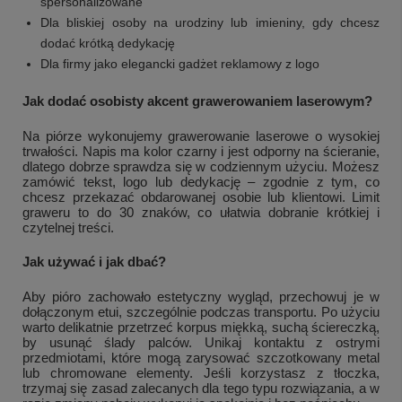
spersonalizowane
Dla bliskiej osoby na urodziny lub imieniny, gdy chcesz
dodać krótką dedykację
Dla firmy jako elegancki gadżet reklamowy z logo
Jak dodać osobisty akcent grawerowaniem laserowym?
Na piórze wykonujemy grawerowanie laserowe o wysokiej
trwałości. Napis ma kolor czarny i jest odporny na ścieranie,
dlatego dobrze sprawdza się w codziennym użyciu. Możesz
zamówić tekst, logo lub dedykację – zgodnie z tym, co
chcesz przekazać obdarowanej osobie lub klientowi. Limit
graweru to do 30 znaków, co ułatwia dobranie krótkiej i
czytelnej treści.
Jak używać i jak dbać?
Aby pióro zachowało estetyczny wygląd, przechowuj je w
dołączonym etui, szczególnie podczas transportu. Po użyciu
warto delikatnie przetrzeć korpus miękką, suchą ściereczką,
by usunąć ślady palców. Unikaj kontaktu z ostrymi
przedmiotami, które mogą zarysować szczotkowany metal
lub chromowane elementy. Jeśli korzystasz z tłoczka,
trzymaj się zasad zalecanych dla tego typu rozwiązania, a w