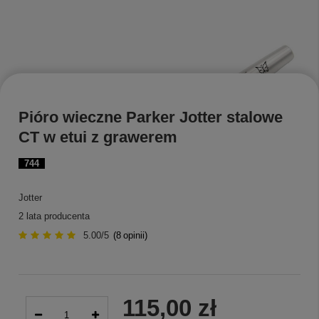
Pióro wieczne Parker Jotter stalowe
CT w etui z grawerem
744
Jotter
2 lata producenta
5.00/5
(
8
opinii)
115,00 zł