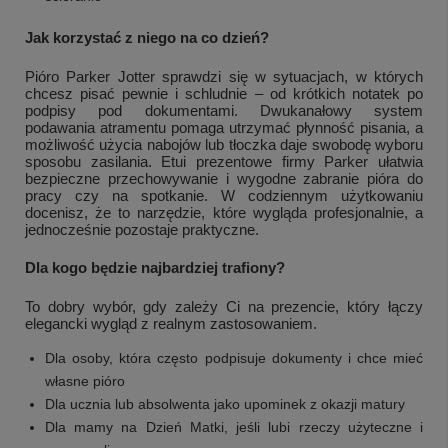
Jak korzystać z niego na co dzień?
Pióro Parker Jotter sprawdzi się w sytuacjach, w których
+
2
chcesz pisać pewnie i schludnie – od krótkich notatek po
podpisy pod dokumentami. Dwukanałowy system
Zobacz więcej
podawania atramentu pomaga utrzymać płynność pisania, a
możliwość użycia nabojów lub tłoczka daje swobodę wyboru
sposobu zasilania. Etui prezentowe firmy Parker ułatwia
bezpieczne przechowywanie i wygodne zabranie pióra do
pracy czy na spotkanie. W codziennym użytkowaniu
docenisz, że to narzędzie, które wygląda profesjonalnie, a
jednocześnie pozostaje praktyczne.
Dla kogo będzie najbardziej trafiony?
To dobry wybór, gdy zależy Ci na prezencie, który łączy
elegancki wygląd z realnym zastosowaniem.
Dla osoby, która często podpisuje dokumenty i chce mieć
własne pióro
Dla ucznia lub absolwenta jako upominek z okazji matury
Dla mamy na Dzień Matki, jeśli lubi rzeczy użyteczne i