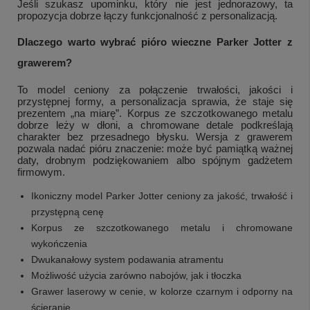
Jeśli szukasz upominku, który nie jest jednorazowy, ta
propozycja dobrze łączy funkcjonalność z personalizacją.
Dlaczego warto wybrać pióro wieczne Parker Jotter z
grawerem?
To model ceniony za połączenie trwałości, jakości i
przystępnej formy, a personalizacja sprawia, że staje się
prezentem „na miarę”. Korpus ze szczotkowanego metalu
dobrze leży w dłoni, a chromowane detale podkreślają
charakter bez przesadnego błysku. Wersja z grawerem
pozwala nadać pióru znaczenie: może być pamiątką ważnej
daty, drobnym podziękowaniem albo spójnym gadżetem
firmowym.
Ikoniczny model Parker Jotter ceniony za jakość, trwałość i
przystępną cenę
Korpus ze szczotkowanego metalu i chromowane
wykończenia
Dwukanałowy system podawania atramentu
Możliwość użycia zarówno nabojów, jak i tłoczka
Grawer laserowy w cenie, w kolorze czarnym i odporny na
ścieranie