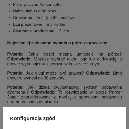
Pióro wieczne Parker Jotter
Nabój niebieski do pióra
Grawer na piórze (do 30 znaków)
Etui prezentowe firmy Parker
Gwarancja producenta – 2 lata
Najczęściej zadawane pytania o pióro z grawerem
Pytanie:
Jakie treści można umieścić na piórze?
Odpowiedź:
Możesz wybrać tekst, logo lub dedykację, a
grawer wykonujemy laserowo w kolorze czarnym.
Pytanie:
Jak długi może być grawer?
Odpowiedź:
Limit
graweru wynosi do 30 znaków.
Pytanie:
Jak działa dwukanałowy system podawania
atramentu?
Odpowiedź:
To rozwiązanie w piórze Parker
Jotter zaprojektowane z myślą o sprawnym podawaniu
atramentu podczas pisania.
Pytanie:
Jak można zasilać to pióro?
Odpowiedź:
Model
umożliwia użycie zarówno nabojów, jak i tłoczka.
Konfiguracja zgód
Pytanie:
Czy zestaw jest gotowy do wręczenia?