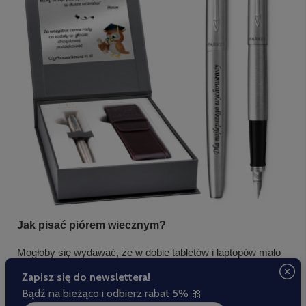
Jak pisać piórem wiecznym?
Mogłoby się wydawać, że w dobie tabletów i laptopów mało
kto tworzy odręczne zapiski na papierze. Nic bardziej
mylnego! Pisanie odręczne aktywuje w mózgu neurony
odpowiedzialne za kreatywność. Coraz częściej dużą wagę
przywiązujemy do tego, jak i czym piszemy. Dbamy o