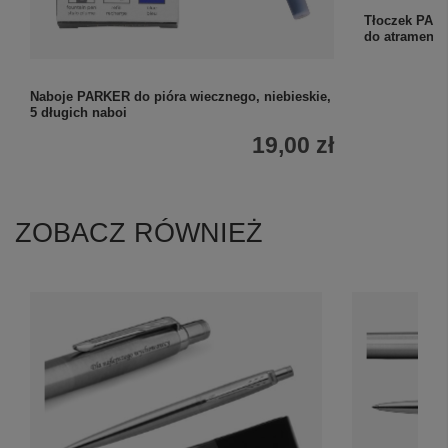
Tłoczek PARK
do atramentu
Naboje PARKER do pióra wiecznego, niebieskie,
5 długich naboi
19,00 zł
ZOBACZ RÓWNIEŻ