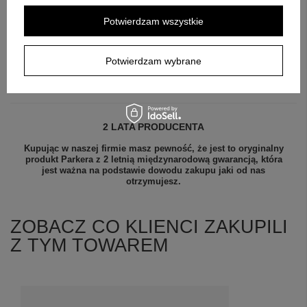
Potwierdzam wszystkie
Potwierdzam wybrane
2 LATA PRODUCENTA
Kupując w naszej firmie masz pewność, że jest to oryginalny
produkt Parkera z 2 letnią międzynarodową gwarancją, która
jest ważna na podstawie dowodu zakupu jaki od nas
otrzymujesz.
ZOBACZ CO KLIENCI ZAKUPILI
Z TYM TOWAREM