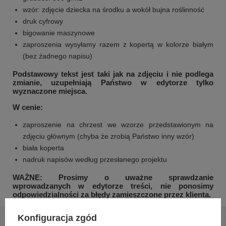
wzór: zdjęcie dziecka na środku a wokół bujna roślinność
druk cyfrowy
bigowanie maszynowe
zaproszenia wysyłamy razem z kopertą w kolorze białym
(bez żadnego napisu)
Podstawowy tekst jest taki jak na zdjęciu i nie podlega
zmianie, uzupełniają Państwo w edytorze tylko
wyznaczone miejsca.
W cenie:
zaproszenie na chrzest we wzorze przedstawionym na
zdjęciu głównym (chyba że zrobią Państwo inny wzór)
biała koperta
nadruk napisów według przesłanego projektu
WAŻNE: Prosimy o uważne sprawdzanie
wprowadzanych w edytorze treści, nie ponosimy
odpowiedzialności za błędy zamieszczone przez klienta.
Konfiguracja zgód