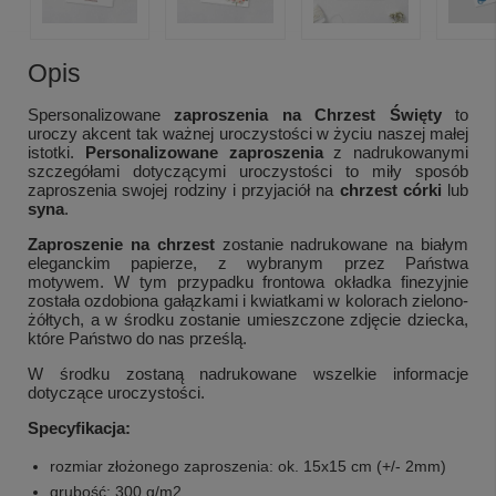
Opis
Spersonalizowane
zaproszenia na Chrzest Święty
to
uroczy akcent tak ważnej uroczystości w życiu naszej małej
istotki.
Personalizowane zaproszenia
z nadrukowanymi
szczegółami dotyczącymi uroczystości to miły sposób
zaproszenia swojej rodziny i przyjaciół na
chrzest córki
lub
syna
.
Zaproszenie na chrzest
zostanie nadrukowane na białym
eleganckim papierze, z wybranym przez Państwa
motywem. W tym przypadku frontowa okładka finezyjnie
została ozdobiona gałązkami i kwiatkami w kolorach zielono-
żółtych, a w środku zostanie umieszczone zdjęcie dziecka,
które Państwo do nas prześlą.
W środku zostaną nadrukowane wszelkie informacje
dotyczące uroczystości.
Specyfikacja:
rozmiar złożonego zaproszenia: ok. 15x15 cm (+/- 2mm)
grubość: 300 g/m2