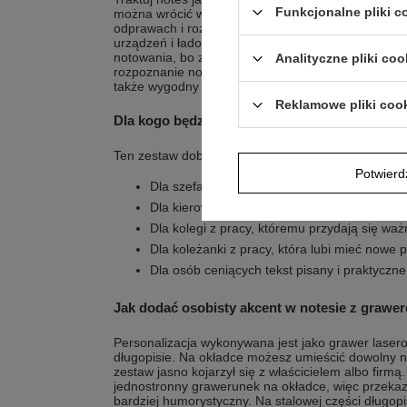
Funkcjonalne pliki 
można wrócić w dowolnym momencie pracy. Zestaw 
odprawach i rozmowach, kiedy liczy się szybkie za
urządzeń i ładowarek. Dopasowany kolorystyczni
notowania, bo zawsze jest w tym samym komplecie
Analityczne pliki coo
rozpoznanie notesu w biurze, gdy na stole pojawia
także wygodny sposób na zbieranie pomysłów i pl
Reklamowe pliki coo
Dla kogo będzie najbardziej trafiony?
Ten zestaw dobrze pasuje do osób, które podejmują 
Potwier
Dla szefa, który robi dziennie wiele notatek
Dla kierownika, który codziennie zarządza gr
Dla kolegi z pracy, któremu przydają się ważn
Dla koleżanki z pracy, która lubi mieć nowe
Dla osób ceniących tekst pisany i praktyczne
Jak dodać osobisty akcent w notesie z grawe
Personalizacja wykonywana jest jako grawer laser
długopisie. Na okładce możesz umieścić dowolny nap
zestaw jasno kojarzył się z właścicielem albo firmą
jednostronny grawerunek na okładce, więc przekaz
bardziej humorystyczny. Na stalowej części długo