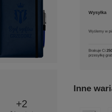
Wysyłka
w pi
Brakuje Ci
250
przesyłkę grat
Inne wari
+
2