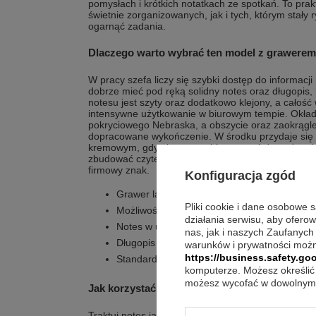
pomysłach i krótkich notatkach ze spotkań. To pr
świetnie zorganizowanych, jak i tych, którym stały 
ogarnąć zadania.
Dlaczego warto wybrać ten model z grawere
W pracy szefa liczy się szybki dostęp do informacji
dobrze mieć pod ręką solidny notes oraz długopis,
notesu jest szyty oraz dodatkowo klejony, a całoś
intensywne użytkowanie w biurowym tempie. Okład
pokryciowego Nebraska, a obszycie oraz zaokrągle
dopracowane wykończenie. W środku przydaje się t
kremowym, gdy chcesz szybko wracać do ważnych 
zbudować czytelny komunikat dla szefa, na przykład
firmowy znak.
Konfiguracja zgód
Grawer laserowy na okładce notesu oraz na 
Pliki cookie i dane osobowe 
Możliwość umieszczenia dowolnego napisu, pr
działania serwisu, aby ofero
Notes w układzie w kratkę, ułatwiający codz
nas, jak i naszych Zaufanych
Długopis Parker Jotter Special z przycis
warunków i prywatności możn
https://business.safety.goo
Standardowy wkład koloru niebieskiego umie
komputerze. Możesz określić 
możesz wycofać w dowolnym 
Jak korzystać z niego na co dzień?
Traktuj notes jako miejsce na decyzje, ustalenia i kr