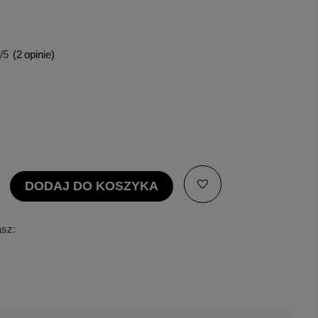
/5
(
2
opinie)
DODAJ DO KOSZYKA
asz: