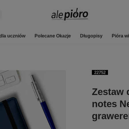
dla uczniów
Polecane Okazje
Długopisy
Pióra w
22752
Zestaw d
notes N
grawer