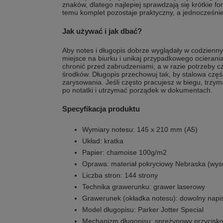
znaków, dlatego najlepiej sprawdzają się krótkie form
temu komplet pozostaje praktyczny, a jednocześnie
Jak używać i jak dbać?
Aby notes i długopis dobrze wyglądały w codzienny
miejsce na biurku i unikaj przypadkowego ocierani
chronić przed zabrudzeniami, a w razie potrzeby c
środków. Długopis przechowuj tak, by stalowa czę
zarysowania. Jeśli często pracujesz w biegu, trzym
po notatki i utrzymać porządek w dokumentach.
Specyfikacja produktu
Wymiary notesu: 145 x 210 mm (A5)
Układ: kratka
Papier: chamoise 100g/m2
Oprawa: materiał pokryciowy Nebraska (wys
Liczba stron: 144 strony
Technika grawerunku: grawer laserowy
Grawerunek (okładka notesu): dowolny napis /
Model długopisu: Parker Jotter Special
Mechanizm długopisu: sprężynowy przycisk