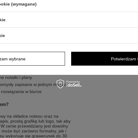
cookie (wymagane)
jest przydatny przy spotkaniach,
pisanie konkretów bez szukania
e długopis pomaga utrzymać nawyk
. Personalizowana okładka ułatwia
kie
 się więcej podobnych akcesoriów. To
anów w jednym miejscu.
kie
decyzje i lubią mieć notatki pod ręką.
dzam wybrane
Potwierdzam 
upą ludzi
e notatki i plany
 pomysły zapisane w jednym miejscu
 rozwiązania w biurze
rem?
owy na okładce notesu oraz na
is, prostą grafikę lub logo, tak aby
. W cenie przewidziany jest dowolny
 może być zarówno formalny, jak i
pisu wykonuje się grawerunek do 30