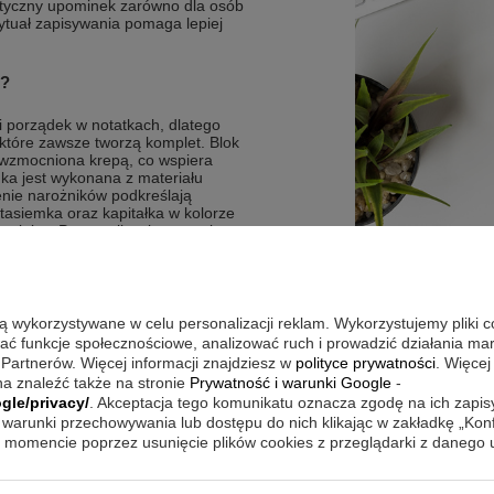
aktyczny upominek zarówno dla osób
rytuał zapisywania pomaga lepiej
m?
 i porządek w notatkach, dlatego
 które zawsze tworzą komplet. Blok
ć wzmocniona krepą, co wspiera
ka jest wykonana z materiału
nie narożników podkreślają
asiemka oraz kapitałka w kolorze
miejsc. Personalizacja pozwala
 hasło Szef szefów, inicjały lub
długopisie
są wykorzystywane w celu personalizacji reklam. Wykorzystujemy pliki 
ostej grafiki lub logo
wać funkcje społecznościowe, analizować ruch i prowadzić działania m
ienne notowanie
 Partnerów. Więcej informacji znajdziesz w
polityce prywatności
. Więcej
kowym mechanizmem sprężynowym
a znaleźć także na stronie
Prywatność i warunki Google
-
gle/privacy/
. Akceptacja tego komunikatu oznacza zgodę na ich zapi
szczony w długopisie
warunki przechowywania lub dostępu do nich klikając w zakładkę „Kon
momencie poprzez usunięcie plików cookies z przeglądarki z danego
ótkie listy priorytetów, do których