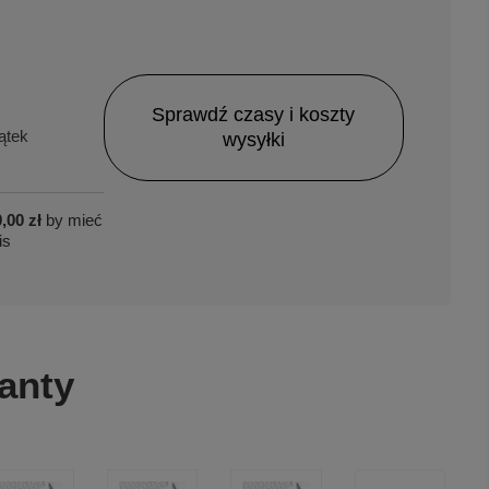
Sprawdź czasy i koszty
ątek
wysyłki
,00 zł
by mieć
is
anty