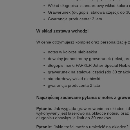
Wkład długopisu: standardowy wkład koloru 
Grawerunek (długopis, stalowa część): do 
Gwarancja producenta: 2 lata
W skład zestawu wchodzi
W cenie otrzymujesz komplet oraz personalizację zg
notes w kolorze niebieskim
dowolny jednostronny grawerunek (tekst, pros
długopis marki PARKER Jotter Special Niebie
grawerunek na stalowej części (do 30 znakó
standardowy wkład niebieski
gwarancja producenta 2 lata
Najczęściej zadawane pytania o notes z graw
Pytanie:
Jak wygląda grawerowanie na okładce i d
wykonywany jest laserowo na okładce notesu oraz n
długopisu obowiązuje limit do 30 znaków.
Pytanie:
Jakie treści można umieścić na okładce?