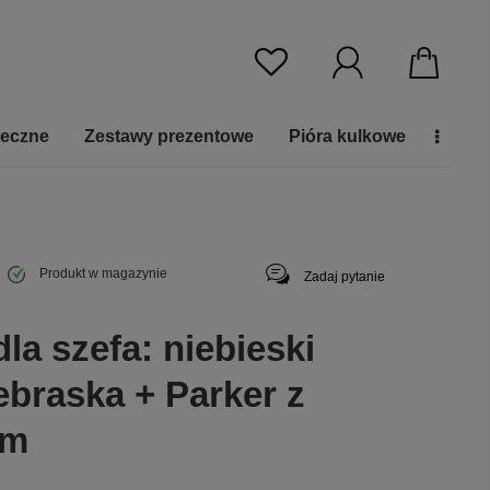
ieczne
Zestawy prezentowe
Pióra kulkowe
Produkt w magazynie
Zadaj pytanie
la szefa: niebieski
ebraska + Parker z
em