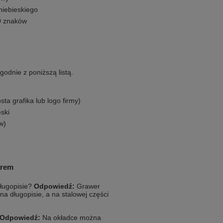
niebieskiego
30 znaków
odnie z poniższą listą.
ta grafika lub logo firmy)
ski
w)
erem
ługopisie?
Odpowiedź:
Grawer
a długopisie, a na stalowej części
Odpowiedź:
Na okładce można