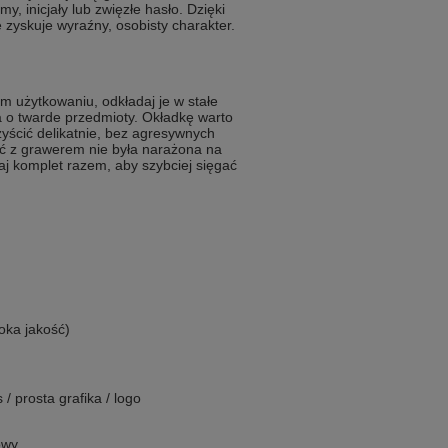
y, inicjały lub zwięzłe hasło. Dzięki
 zyskuje wyraźny, osobisty charakter.
m użytkowaniu, odkładaj je w stałe
a o twarde przedmioty. Okładkę warto
zyścić delikatnie, bez agresywnych
ść z grawerem nie była narażona na
aj komplet razem, aby szybciej sięgać
oka jakość)
 prosta grafika / logo
owy