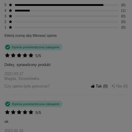
5
6
4
1
3
0
2
0
1
0
Kliknij ocenę aby filtrować opinie
Opinia potwierdzona zakupem
5/5
Dobry, sprawdzony produkt
2022-03-17
Magda, Strzeniówka
Czy opinia była pomocna?
Tak
0
Nie
0
Opinia potwierdzona zakupem
5/5
ok
2022-02-16