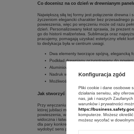
Co docenisz na co dzień w drewnianym panel
Największą siłą tej formy jest połączenie drewna i s
życzeniom elegancki charakter bez przesadnego pa
powieszenia, więc po wręczeniu może od razu pełni
dzień. Personalizowany tekst sprawia, że prezent 
go do historii małżeństwa. Sublimacja oraz najwyższ
pracujemy, pomagają uzyskać estetyczny efekt koń
to dedykacja była w centrum uwagi.
Dwa elementy tworzące spójną, elegancką 
Podkład drewniany przygotowany do powies
Aluminiowa tabliczka w kolorze srebrnym jak
Konfiguracja zgód
Nadruk wykonywany techniką sublimacji
Możliwość umieszczenia zdjęć na tabliczce
Pliki cookie i dane osobowe 
działania serwisu, aby ofero
Jak stworzyć spójny, elegancki efekt?
nas, jak i naszych Zaufanych
warunków i prywatności możn
Przy wręczaniu najlepiej postawić na prostotę: kilk
https://business.safety.goo
której jubilaci mogą przeczytać dedykację. Poniew
powieszenia, warto od razu pomyśleć o miejscu, w
komputerze. Możesz określić 
widoczna i łatwa do odczytania. Jeśli decydujesz si
możesz wycofać w dowolnym 
dla pary konkretne znaczenie i dobrze kojarzą si
wydobyć sens prezentu bez dopowiadania zbędnych 