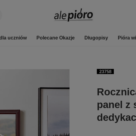
dla uczniów
Polecane Okazje
Długopisy
Pióra w
23758
Rocznic
panel z 
dedykac