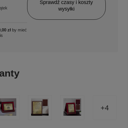
Sprawdź czasy i koszty
ątek
wysyłki
,00 zł
by mieć
is
anty
4