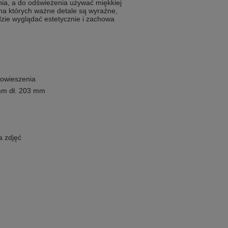
nia, a do odświeżenia używać miękkiej
, na których ważne detale są wyraźne,
dzie wyglądać estetycznie i zachowa
powieszenia
mm dł. 203 mm
a zdjęć