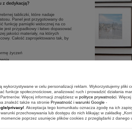
u z dedykacją?
rebrnej tabliczki, które nadaje
tosu. Panel jest przygotowany do
ć funkcję pamiątki widocznej na co
nie jest przypadkowy i łatwo dopasować
ej jakości materiały, na których
cowy. Całość zaprojektowano tak, by
formę życzeń
zenia
o miejsce na treść
są wykorzystywane w celu personalizacji reklam. Wykorzystujemy pliki 
wać funkcje społecznościowe, analizować ruch i prowadzić działania m
 Partnerów. Więcej informacji znajdziesz w
polityce prywatności
. Więcej
a znaleźć także na stronie
Prywatność i warunki Google
-
a zdań od serca i spokojna chwila, w
gle/privacy/
. Akceptacja tego komunikatu oznacza zgodę na ich zapi
aż podkład jest przygotowany do
 którym pamiątka będzie dobrze
warunki przechowywania lub dostępu do nich klikając w zakładkę „Kon
ę na zdjęcia, wybierz takie, które mają
momencie poprzez usunięcie plików cookies z przeglądarki z danego
ę z wspólną drogą. Taka oprawa pomaga
historii.