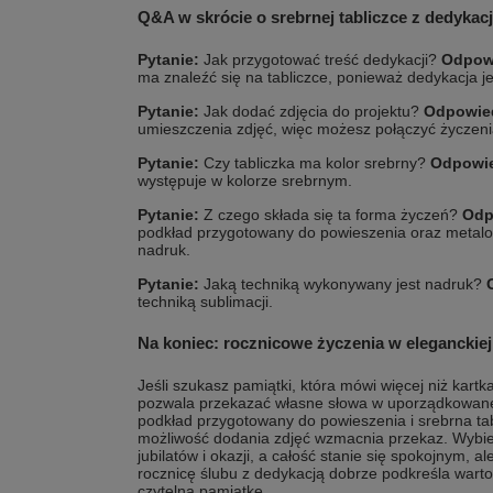
Q&A w skrócie o srebrnej tabliczce z dedykac
Pytanie:
Jak przygotować treść dedykacji?
Odpow
ma znaleźć się na tabliczce, ponieważ dedykacja je
Pytanie:
Jak dodać zdjęcia do projektu?
Odpowie
umieszczenia zdjęć, więc możesz połączyć życzenia
Pytanie:
Czy tabliczka ma kolor srebrny?
Odpowi
występuje w kolorze srebrnym.
Pytanie:
Z czego składa się ta forma życzeń?
Odp
podkład przygotowany do powieszenia oraz metalową
nadruk.
Pytanie:
Jaką techniką wykonywany jest nadruk?
techniką sublimacji.
Na koniec: rocznicowe życzenia w eleganckiej
Jeśli szukasz pamiątki, która mówi więcej niż kart
pozwala przekazać własne słowa w uporządkowanej
podkład przygotowany do powieszenia i srebrna tab
możliwość dodania zdjęć wzmacnia przekaz. Wybier
jubilatów i okazji, a całość stanie się spokojnym, 
rocznicę ślubu z dedykacją dobrze podkreśla warto
czytelną pamiątkę.