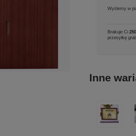
w pi
Brakuje Ci
250
przesyłkę grat
Inne wari