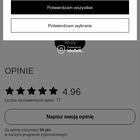
Pytanie
Potwierdzam wszystkie
Potwierdzam wybrane
Wyślij
OPINIE
4.96
Liczba wystawionych opinii: 77
Napisz swoją opinię
Za opinię otrzymasz
50 pkt.
w naszym programie lojalnościowym.