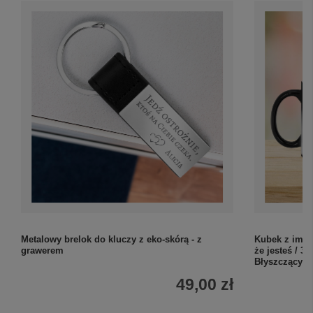
Metalowy brelok do kluczy z eko-skórą - z
Kubek z imie
grawerem
że jesteś / 33
Błyszczący
49,00 zł