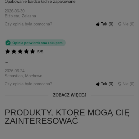
Opakowanie bardzo ładnie zapakowane
2026-06-30
Elżbieta, Żelazna
Czy opinia była pomocna?
Tak
0
Nie
0
Opinia potwierdzona zakupem
5/5
....
2026-06-24
Sebastian, Mochowo
Czy opinia była pomocna?
Tak
0
Nie
0
ZOBACZ WIĘCEJ
PRODUKTY, KTORE MOGĄ CIĘ
ZAINTERESOWAĆ