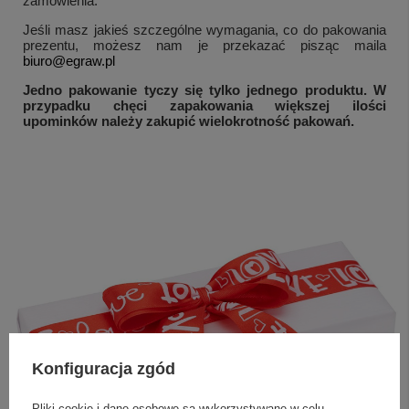
zamówienia.
Jeśli masz jakieś szczególne wymagania, co do pakowania
prezentu, możesz nam je przekazać pisząc maila
biuro@egraw.pl
Jedno pakowanie tyczy się tylko jednego produktu.
W
przypadku chęci zapakowania większej ilości
upominków należy zakupić wielokrotność pakowań.
Konfiguracja zgód
Pliki cookie i dane osobowe są wykorzystywane w celu