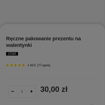
Ręczne pakowanie prezentu na
walentynki
17197
4.96/5
(
77
opinii)
30,00 zł