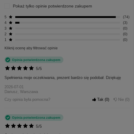
Pokaż tylko opinie potwierdzone zakupem
5
74
4
3
3
0
2
0
1
0
Kliknij ocenę aby filtrować opinie
Opinia potwierdzona zakupem
5/5
Spełnienia moje oczekiwania, prezent bardzo się podobał. Dziękuję
2026-07-01
Dariusz, Warszawa
Czy opinia była pomocna?
Tak
0
Nie
0
Opinia potwierdzona zakupem
5/5