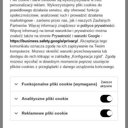
personalizacji reklam. Wykorzystujemy pliki cookies do
prawidłowego działania serwisu, aby oferować funkcje
społecznościowe, analizować ruch i prowadzić działania
marketingowe - zarówno przez nas, jak i naszych Zaufanych
Partnerów. Więcej informacji znajdziesz w
polityce prywatności
.
Więcej informacji na temat warunków i prywatności można
znaleźć także na stronie
Prywatność i warunki Google
-
https://business.safety.google/privacy/
. Akceptacja tego
komunikatu oznacza zgodę na ich zapisywanie na Twoim
komputerze. Możesz określić warunki przechowywania lub
dostępu do nich klikając w zakładkę „Konfiguracja zgód”. Zgodę
możesz wycofać w dowolnym momencie poprzez usunięcie
ZAPYTAJ O PRODUKT
plików cookies z przeglądarki z danego urządzenia końcowego.
Zawsze
Jeżeli powyższy opis jest dla Ciebie niewystarczający, prześlij nam
Funkcjonalne pliki cookie (wymagane)
aktywne
swoje pytanie odnośnie tego produktu. Postaramy się odpowiedzieć tak
szybko jak tylko będzie to możliwe.
Dane są przetwarzane zgodnie z
polityką prywatności
. Przesyłając je, akceptujesz jej postanowienia.
Analityczne pliki cookie
E-mail
Reklamowe pliki cookie