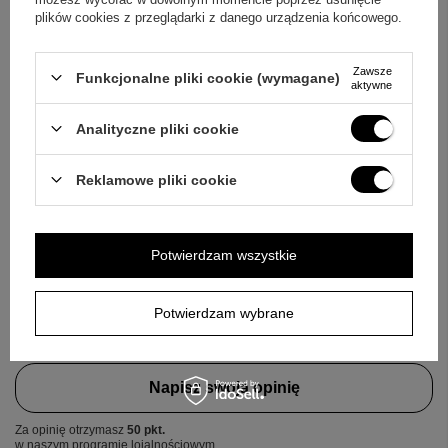
plików cookies z przeglądarki z danego urządzenia końcowego.
Pytanie
Zawsze
Funkcjonalne pliki cookie (wymagane)
aktywne
Analityczne pliki cookie
Wyślij
Reklamowe pliki cookie
OPINIE
Potwierdzam wszystkie
5.00
Potwierdzam wybrane
Liczba wystawionych opinii: 7
Napisz swoją opinię
Za opinię otrzymasz
50 pkt.
w naszym programie lojalnościowym.