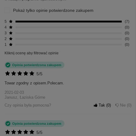
Pokaż tylko opinie potwierdzone zakupem
5
7
4
0
3
0
2
0
1
0
Kliknij ocenę aby filtrować opinie
Opinia potwierdzona zakupem
5/5
Towar zgodny z opisem.Polecam.
2021-02-03
Janusz, Łaziska Górne
Czy opinia była pomocna?
Tak
0
Nie
0
Opinia potwierdzona zakupem
5/5