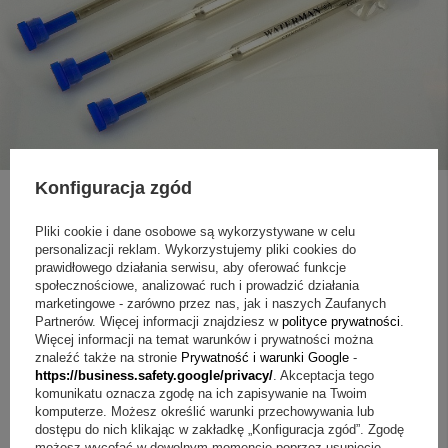
Konfiguracja zgód
Pliki cookie i dane osobowe są wykorzystywane w celu
ZAPYTAJ O PRODUKT
personalizacji reklam. Wykorzystujemy pliki cookies do
prawidłowego działania serwisu, aby oferować funkcje
społecznościowe, analizować ruch i prowadzić działania
marketingowe - zarówno przez nas, jak i naszych Zaufanych
Jeżeli powyższy opis jest dla Ciebie niewystarczający, prześlij nam
Partnerów. Więcej informacji znajdziesz w
polityce prywatności
.
swoje pytanie odnośnie tego produktu. Postaramy się odpowiedzieć tak
szybko jak tylko będzie to możliwe.
Dane są przetwarzane zgodnie z
Więcej informacji na temat warunków i prywatności można
polityką prywatności
. Przesyłając je, akceptujesz jej postanowienia.
znaleźć także na stronie
Prywatność i warunki Google
-
https://business.safety.google/privacy/
. Akceptacja tego
komunikatu oznacza zgodę na ich zapisywanie na Twoim
E-mail
komputerze. Możesz określić warunki przechowywania lub
dostępu do nich klikając w zakładkę „Konfiguracja zgód”. Zgodę
możesz wycofać w dowolnym momencie poprzez usunięcie