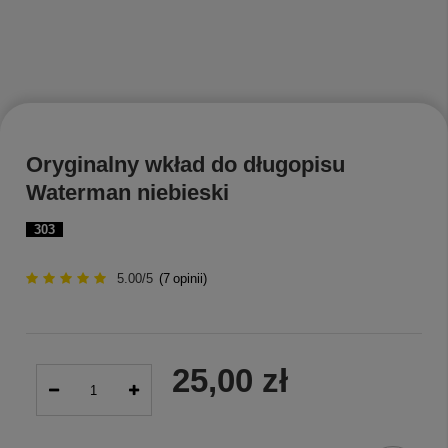
Oryginalny wkład do długopisu
Waterman niebieski
303
5.00/5
(
7
opinii)
25,00 zł