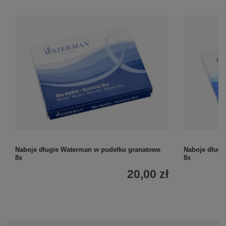
Naboje długie Waterman w pudełku granatowe
Naboje długi
8x
8x
20,00 zł