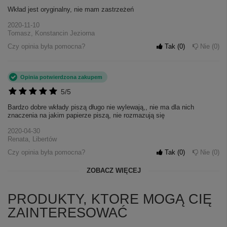
Wkład jest oryginalny, nie mam zastrzeżeń
2020-11-10
Tomasz, Konstancin Jeziorna
Czy opinia była pomocna?
Tak
0
Nie
0
Opinia potwierdzona zakupem
5/5
Bardzo dobre wkłady piszą długo nie wylewają,, nie ma dla nich
znaczenia na jakim papierze piszą, nie rozmazują się
2020-04-30
Renata, Libertów
Czy opinia była pomocna?
Tak
0
Nie
0
ZOBACZ WIĘCEJ
PRODUKTY, KTORE MOGĄ CIĘ
ZAINTERESOWAĆ