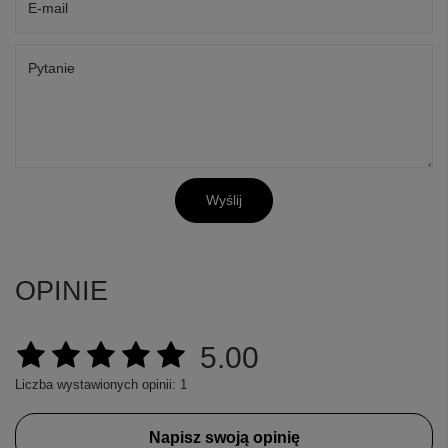
E-mail
Pytanie
Wyślij
OPINIE
+
3
5.00
Zobacz więcej
Liczba wystawionych opinii: 1
Napisz swoją opinię