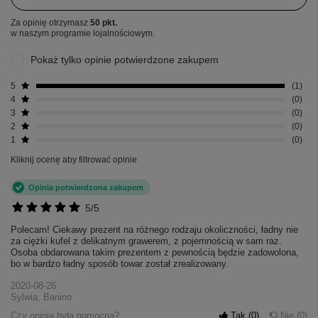
Za opinię otrzymasz
50 pkt.
w naszym programie lojalnościowym.
Pokaż tylko opinie potwierdzone zakupem
5
1
4
0
3
0
2
0
1
0
Kliknij ocenę aby filtrować opinie
Opinia potwierdzona zakupem
5/5
Polecam! Ciekawy prezent na różnego rodzaju okoliczności, ładny nie
za ciężki kufel z delikatnym grawerem, z pojemnością w sam raz.
Osoba obdarowana takim prezentem z pewnością będzie zadowolona,
bo w bardzo ładny sposób towar został zrealizowany.
2020-08-26
Sylwia, Banino
Czy opinia była pomocna?
Tak
0
Nie
0