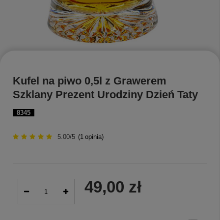
Kufel na piwo 0,5l z Grawerem
Szklany Prezent Urodziny Dzień Taty
8345
5.00/5
(
1
opinia)
49,00 zł