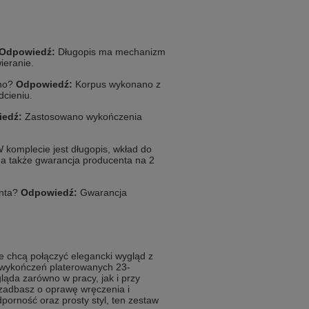
Odpowiedź:
Długopis ma mechanizm
ieranie.
ano?
Odpowiedź:
Korpus wykonano z
dcieniu.
edź:
Zastosowano wykończenia
 komplecie jest długopis, wkład do
 a także gwarancja producenta na 2
enta?
Odpowiedź:
Gwarancja
re chcą połączyć elegancki wygląd z
i wykończeń platerowanych 23-
ąda zarówno w pracy, jak i przy
zadbasz o oprawę wręczenia i
porność oraz prosty styl, ten zestaw