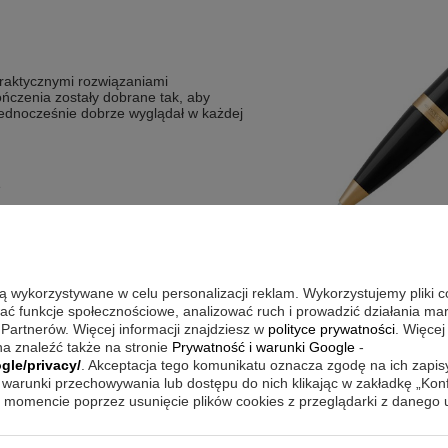
 praktycznymi rozwiązaniami
ńczenia zostały dobrane tak, aby
 jednocześnie dobrze wyglądał w każdej
e
otem
omienia
wymagających użytkowników
są wykorzystywane w celu personalizacji reklam. Wykorzystujemy pliki 
wać funkcje społecznościowe, analizować ruch i prowadzić działania m
 Partnerów. Więcej informacji znajdziesz w
polityce prywatności
. Więcej
akcja i czytelne notatki, niezależnie od
a znaleźć także na stronie
Prywatność i warunki Google
-
omu. Mechanizm przyciskowy pozwala
gle/privacy/
. Akceptacja tego komunikatu oznacza zgodę na ich zapi
z przy krótkich zapiskach i dłuższych
zechowywanie i porządek w akcesoriach
warunki przechowywania lub dostępu do nich klikając w zakładkę „Kon
eniem złotych detali długopis pasuje
momencie poprzez usunięcie plików cookies z przeglądarki z danego