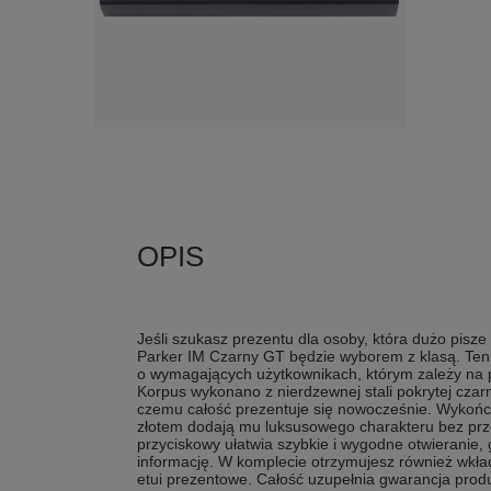
Jeśli szukasz prezentu dla osoby, która dużo pisze
Parker IM Czarny GT będzie wyborem z klasą. Ten
o wymagających użytkownikach, którym zależy na p
Korpus wykonano z nierdzewnej stali pokrytej czarn
czemu całość prezentuje się nowocześnie. Wykoń
złotem dodają mu luksusowego charakteru bez prz
przyciskowy ułatwia szybkie i wygodne otwieranie
informację. W komplecie otrzymujesz również wkła
etui prezentowe. Całość uzupełnia gwarancja prod