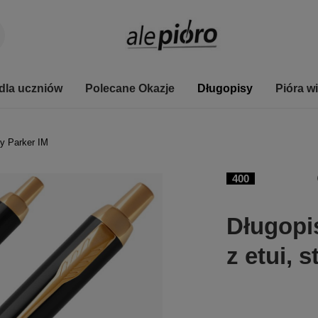
dla uczniów
Polecane Okazje
Długopisy
Pióra w
y Parker IM
400
Długopi
z etui, 