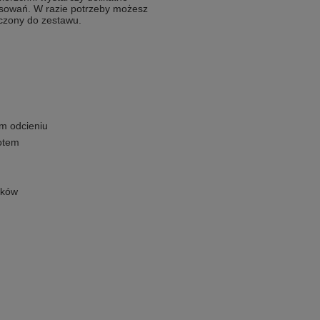
ysowań. W razie potrzeby możesz
czony do zestawu.
m odcieniu
otem
ików