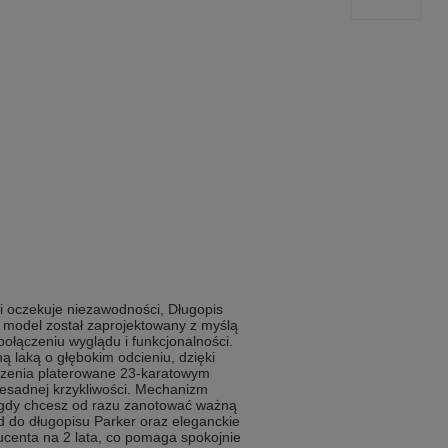
 i oczekuje niezawodności, Długopis
 model został zaprojektowany z myślą
ołączeniu wyglądu i funkcjonalności.
ą laką o głębokim odcieniu, dzięki
czenia platerowane 23-karatowym
esadnej krzykliwości. Mechanizm
, gdy chcesz od razu zanotować ważną
d do długopisu Parker oraz eleganckie
ucenta na 2 lata, co pomaga spokojnie