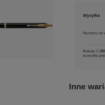
Wysyłka
we w
Brakuje Ci
250
przesyłkę grat
Inne wari