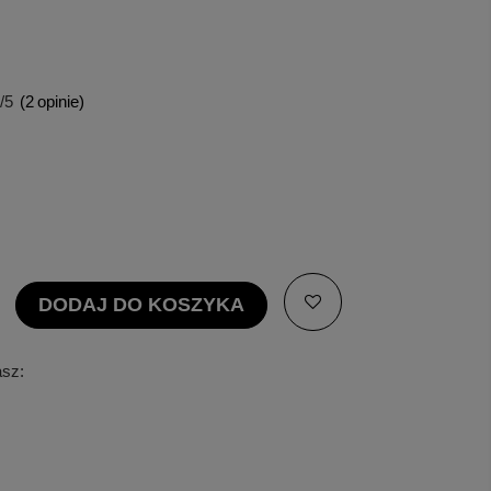
/5
(
2
opinie)
DODAJ DO KOSZYKA
asz: