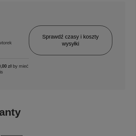
Sprawdź czasy i koszty
torek
wysyłki
,00 zł
by mieć
is
anty