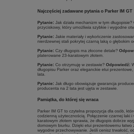
Najczęściej zadawane pytania o Parker IM GT
Pytanie:
Jak działa mechanizm w tym długopisie?
przyciskowy, który umożliwia szybkie i wygodne otw
Pytanie:
Jakie materiały i wykończenie zastosow
nierdzewnej stali pokrytej czarną laką o głębokim o
Pytanie:
Czy długopis ma złocone detale?
Odpowi
platerowane 23-karatowym złotem.
Pytanie:
Co otrzymuję w zestawie?
Odpowiedź:
W
długopisu Parker oraz eleganckie etui prezentowe,
lata.
Pytanie:
Jak długo obowiązuje gwarancja produc
producenta na 2 lata jest ujęta w zestawie.
Pamiątka, do której się wraca
Parker IM GT to czytelna propozycja dla osób, któ
codzienną użytecznością. Połączenie czarnej laki 
karatowym złotem sprawia, że długopis dobrze wygl
domowym biurku. Dzięki etui prezentowemu łatwo 
wygodne przechowywanie. Jeśli cenisz trwałość, od