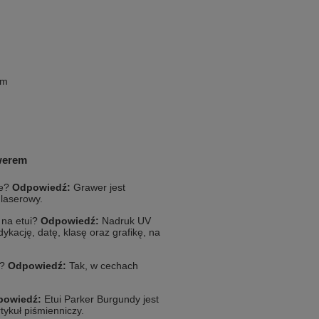
em
awerem
ie?
Odpowiedź:
Grawer jest
 laserowy.
 na etui?
Odpowiedź:
Nadruk UV
ykację, datę, klasę oraz grafikę, na
y?
Odpowiedź:
Tak, w cechach
powiedź:
Etui Parker Burgundy jest
ykuł piśmienniczy.