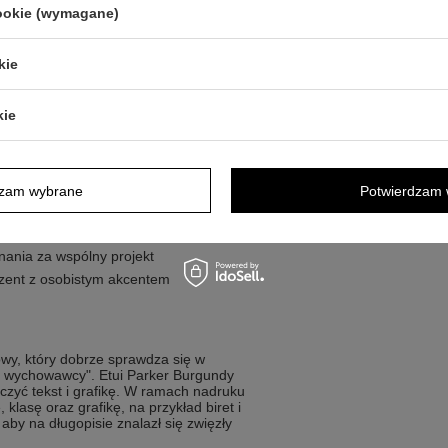
lub teczce. Gdy personalizacja jest
cookie (wymagane)
ym elementem biurka i przypomnieniem
kie
tkowe, ale zwracają uwagę na jakość i
kie
ończenie roku szkolnego lub Dzień
dzam wybrane
Potwierdzam 
personalizowany upominek
iąt
nania za wspólny projekt
prezent z osobistym akcentem
wy, który dobrze sprawdza się w
go wychowawcy". Etui Parker Burgundy
czyć tekst i grafikę. W ramach nadruku
klasę oraz grafikę, na przykład biret i
aby na długopisie znalazł się zwięzły