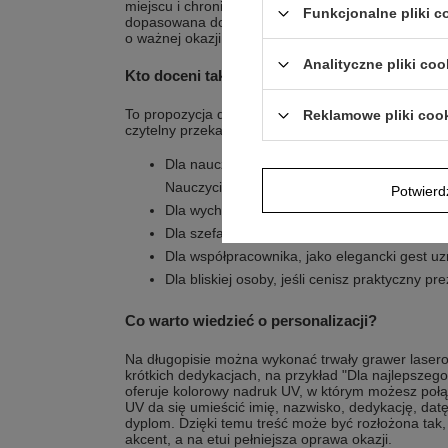
miejscu i chroni go podczas przenoszenia w torbie 
Funkcjonalne pliki 
dopasowana do osoby, zestaw może stać się stał
o ważnej okazji.
Analityczne pliki coo
Kto doceni taki wybór?
To propozycja dla osób, które lubią przedmioty uży
Reklamowe pliki coo
czytelny przekaz.
Dla nauczyciela, jako podziękowanie na zak
Nauczyciela
Potwier
Dla wychowawcy, gdy klasa chce wręczyć s
Dla szefa, z okazji awansu, jubileuszu lub św
Dla współpracownika, jako elegancki gest uz
Dla bliskiej osoby, jeśli cenisz praktyczny 
Co warto wiedzieć o personalizacji?
Na długopisie można wykonać trwały grawer lasero
krótkich dedykacjach, na przykład "Dla najlepsze
oferuje kolorowy nadruk UV, w którym możesz połą
UV da się umieścić imię, nazwisko, dedykację, datę, 
dyplom. Dzięki temu treść może być rozłożona tak, 
akcent, a na etui pełniejsza oprawa okazji.