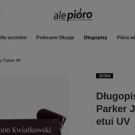
dla uczniów
Polecane Okazje
Długopisy
Pióra w
y Parker IM
30394
Długopi
Parker J
etui UV