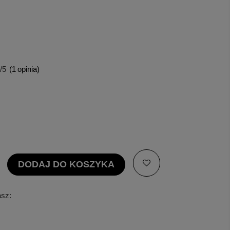
/5
(
1
opinia)
DODAJ DO KOSZYKA
asz: