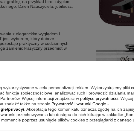
az grafikę, na przykład biret i dyplom.
kolnego, Dzień Nauczyciela, jubileusz,
kowania z eleganckim wyglądem i
CT jest wyborem, który dobrze
m pozostaje praktyczny w codziennych
maga zamienić klasyczny przedmiot w
nadczasowy charakter długopisu
ycie w pracy i na spotkaniach
 krótką dedykację
e przechowywanie i ułatwia
są wykorzystywane w celu personalizacji reklam. Wykorzystujemy pliki 
wać funkcje społecznościowe, analizować ruch i prowadzić działania m
ki czemu przekaz jest spójny
 Partnerów. Więcej informacji znajdziesz w
polityce prywatności
. Więcej
a znaleźć także na stronie
Prywatność i warunki Google
-
gle/privacy/
. Akceptacja tego komunikatu oznacza zgodę na ich zapi
warunki przechowywania lub dostępu do nich klikając w zakładkę „Kon
momencie poprzez usunięcie plików cookies z przeglądarki z danego
gularnie używany, a nie tylko
sy i krótkie notatki, a w szkole lub na
wala trzymać długopis w jednym