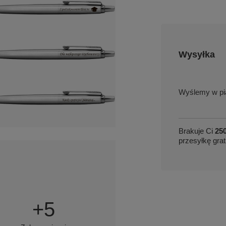
Wysyłka
w pi
Brakuje Ci
250
przesyłkę grat
+
5