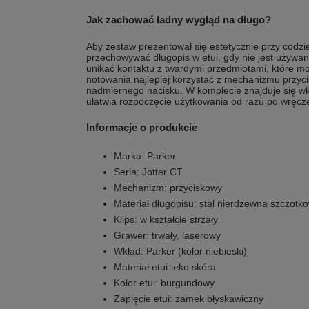
Jak zachować ładny wygląd na długo?
Aby zestaw prezentował się estetycznie przy codz
przechowywać długopis w etui, gdy nie jest używan
unikać kontaktu z twardymi przedmiotami, które 
notowania najlepiej korzystać z mechanizmu przyc
nadmiernego nacisku. W komplecie znajduje się wk
ułatwia rozpoczęcie użytkowania od razu po wręcz
Informacje o produkcie
Marka: Parker
Seria: Jotter CT
Mechanizm: przyciskowy
Materiał długopisu: stal nierdzewna szczot
Klips: w kształcie strzały
Grawer: trwały, laserowy
Wkład: Parker (kolor niebieski)
Materiał etui: eko skóra
Kolor etui: burgundowy
Zapięcie etui: zamek błyskawiczny