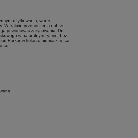
iennym użytkowaniu, warto
y. W trakcie przenoszenia dobrze
mogą powodować zarysowania. Do
iskowego w naturalnym rytmie, bez
ład Parker w kolorze niebieskim, co
eniu.
kowana