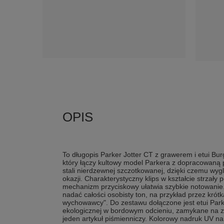
To długopis Parker Jotter CT z grawerem i etui Bu
który łączy kultowy model Parkera z dopracowaną 
stali nierdzewnej szczotkowanej, dzięki czemu wyg
okazji. Charakterystyczny klips w kształcie strzały 
mechanizm przyciskowy ułatwia szybkie notowanie
nadać całości osobisty ton, na przykład przez krót
wychowawcy". Do zestawu dołączone jest etui Park
ekologicznej w bordowym odcieniu, zamykane na 
jeden artykuł piśmienniczy. Kolorowy nadruk UV na 