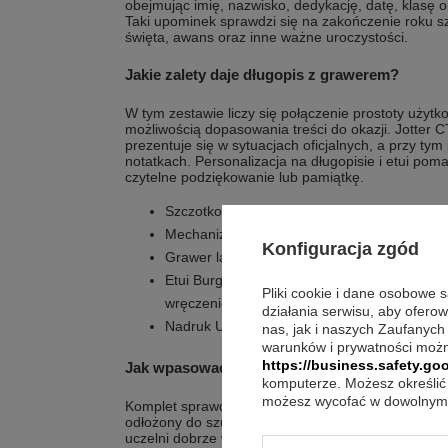
obejmując imię, nazwisko, dedykację, datę, klasę or
Taki upominek sprawdzi się na zakończenie roku sz
święta, awans oraz inne ważne uroczystości.
Jakie zalety daje długopis z grawerem?
W tym zestawie liczy się połączenie prostoty użyt
możliwością dopasowania treści do okazji. Jotter 
prezentuje się w sytuacjach oficjalnych, a przy ty
notatkach. Personalizacja na długopisie i etui po
czytelne podziękowanie lub pamiątkę.
Szczotkowana stal nierdzewna podkreśla po
Mechanizm przyciskowy zapewnia wygodne uż
Konfiguracja zgód
Grawer laserowy jest trwały i pozwala dodać
Etui Burgundy zamykane na zamek porządkuj
Pliki cookie i dane osobowe 
wręczenie
działania serwisu, aby ofero
Nadruk UV na etui łączy tekst i grafikę, dzię
nas, jak i naszych Zaufanych
warunków i prywatności możn
https://business.safety.goo
Jak wpasować go w codzienne rytuały?
komputerze. Możesz określić 
możesz wycofać w dowolnym 
Komplet sprawdzi się wtedy, gdy długopis ma być re
odłożony do szuflady. W pracy ułatwia szybkie podpi
uczelni dobrze wspiera codzienne zapisy. Etui poz