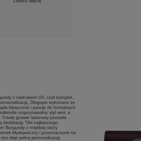
Zobacz więcej
rgundy z nadrukiem UV, czyli komplet,
personalizacją. Długopis wykonano ze
ląda klasycznie i pasuje do formalnych
podkreśla rozpoznawalny styl serii, a
. Trwały grawer laserowy pozwala
ką dedykację "Dla najlepszego
er Burgundy z miękkiej skóry
zamek błyskawiczny i przeznaczone na
etui daje pełną personalizację,