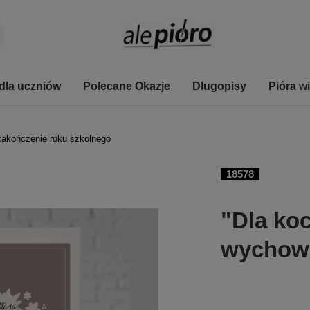
dla uczniów
Polecane Okazje
Długopisy
Pióra w
 zakończenie roku szkolnego
18578
"Dla ko
wychowa