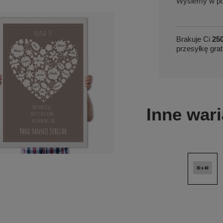
w po
Brakuje Ci
250
przesyłkę grat
Inne wari