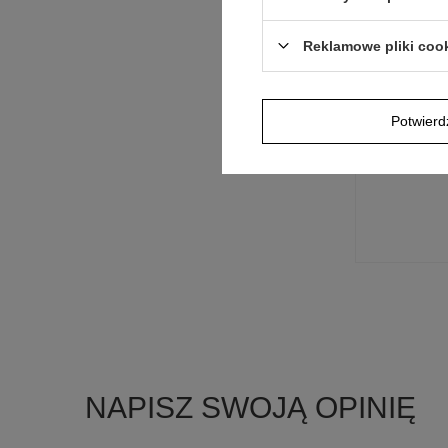
Jeżeli powyższ
Postaramy się 
polityką prywa
Reklamowe pliki coo
E-mail
Potwier
Pytanie
NAPISZ SWOJĄ OPINIĘ