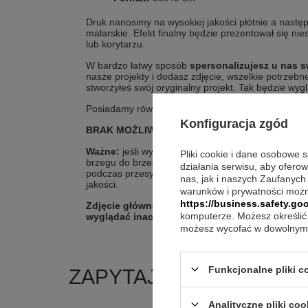
Druk nanosimy na wysokiej jakości płótnie a nast
malarskie. Efekt finalny będzie prezentował się ni
lub korytarzu.
W bardzo łatwy sposób
spersonalizujesz u nas s
nasze projekty i dodasz zdjęcie, wszelkie potrzeb
stworzyłeś swój oryginalny projekt. Tak będzie wygl
Posiadamy również obrazy w innych rozmiarach or
Konfiguracja zgód
BRAK MOŻLIWOŚCI USŁUGI PAKOWANIA NA P
Ważne:
jeśli wybierają Państwo aby na płótnie
było
Pliki cookie i dane osobowe 
brzegu do brzegu, łącznie z bokami (5 cm spadu) 
działania serwisu, aby ofero
podczas przesyłania do nas fotografii. Prosimy rów
nas, jak i naszych Zaufanych
jakości.
warunków i prywatności możn
https://business.safety.goo
Zdjęcie główne jest tylko podglądowe, rozmiar 
komputerze. Możesz określić 
wyglądać inaczej, zależy od rozmiaru jaki Pań
możesz wycofać w dowolnym 
Funkcjonalne pliki 
ZAPYTAJ O PRODUKT
Analityczne pliki coo