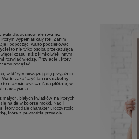
hwila dla uczniów, ale również
, którym wypełniali cały rok. Zanim
cje i odpocząć, warto podziękować
yciel
to nie tylko osoba przekazująca
więcej czasu, niż z kimkolwiek innym.
ami rozwijać wiedzę.
Przyjaciel
, który
chcemy podążać.
zas, w którym nawiązują się przyjaźnie
ji. Warto zakończyć ten
rok szkolny
,
e te możecie uwiecznić na
płótnie
, w
b nauczyciela.
z małych, białych kwiatków, na których
 się na tle w kolorze mokki. Nad i
is
, który oddaje charakter uroczystości.
tkę
, która z pewnością przywoła