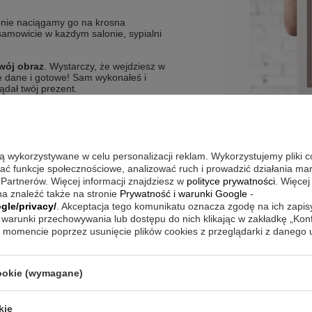
ępnie naciągamy go na krosna
esamowicie w każdym salonie, sypialni
wój obraz
. Wystarczy, że wejdziesz w
ne dane i gotowe! Sam wykonałeś i
ądał twój prezent.
az projektach.
REZENT
 tylko zdjęcie:
umieszczane jest ono od
są wykorzystywane w celu personalizacji reklam. Wykorzystujemy pliki 
więc prosimy to wziąć pod uwagę
wać funkcje społecznościowe, analizować ruch i prowadzić działania m
nież o przesyłanie zdjęć wysokiej
 Partnerów. Więcej informacji znajdziesz w
polityce prywatności
. Więcej
a znaleźć także na stronie
Prywatność i warunki Google
-
gle/privacy/
. Akceptacja tego komunikatu oznacza zgodę na ich zapi
w rzeczywistości może finalnie
warunki przechowywania lub dostępu do nich klikając w zakładkę „Kon
stwo wybiorą.
momencie poprzez usunięcie plików cookies z przeglądarki z danego
cookie (wymagane)
kie