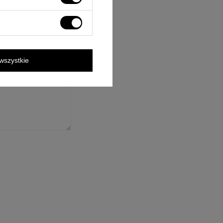
ośnie tego produktu.
rzane zgodnie z
wszystkie