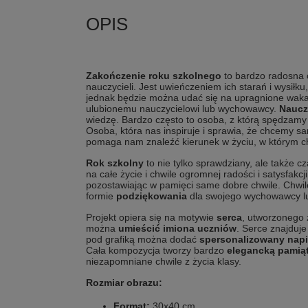
Zakończenie roku szkolnego
to bardzo radosna c
nauczycieli. Jest uwieńczeniem ich starań i wysiłku
jednak będzie można udać się na upragnione waka
ulubionemu nauczycielowi lub wychowawcy.
Naucz
wiedzę. Bardzo często to osoba, z którą spędzamy 
Osoba, która nas inspiruje i sprawia, że chcemy s
pomaga nam znaleźć kierunek w życiu, w którym 
Rok szkolny
to nie tylko sprawdziany, ale także c
na całe życie i chwile ogromnej radości i satysfakc
pozostawiając w pamięci same dobre chwile. Chwil
formie
podziękowania
dla swojego wychowawcy lu
Projekt opiera się na motywie
serca
, utworzonego 
można
umieścić imiona uczniów
. Serce znajduje
pod grafiką można dodać
spersonalizowany nap
Cała kompozycja tworzy bardzo
elegancką pamią
niezapomniane chwile z życia klasy.
Rozmiar obrazu:
Format:
30x40 cm