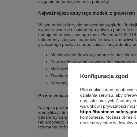
sięganie po pamięć w razie potrzeby.
Najważniejsze atuty tego modelu z grawerem
W tym modelu liczy się połączenie wyglądu i funk
wypolerowane do lustrzanego połysku podkreśla ch
dodają mu nowoczesnego tonu. Pojemność 32 G
dokumenty, zdjęcia i materiały firmowe, a możliwo
graficznego pozwala nadać całości indywidualny p
Metalowa obudowa wykonana ze stali nierd
Powierzchnia wypolerowana do lustrzanego 
Możliwość grawerowania tekstu, grafiki, logo
Konfiguracja zgód
Trwała technika grawerowania laserem na m
Kompatybilność z USB1.1/USB3.0 Hi-Speed be
Pliki cookie i dane osobowe 
działania serwisu, aby ofero
Proste wskazówki, by wyglądał świetnie
nas, jak i naszych Zaufanych
warunków i prywatności możn
Najlepiej prezentuje się, gdy grawer jest krótki i czy
https://business.safety.goo
identyfikacji firmy. Przy wyborze grafiki warto post
będzie wyraźny na metalowej obudowie. Jeśli pendr
komputerze. Możesz określić 
reklamowego, spójny motyw z logo pomaga budow
możesz wycofać w dowolnym 
trzymanie nośnika pod ręką, co jest praktyczne po