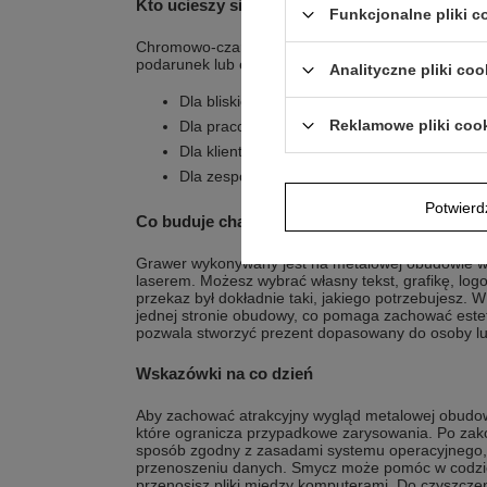
Kto ucieszy się z takiej pamiątki?
Funkcjonalne pliki 
Chromowo-czarny wygląd i możliwość personalizacji
podarunek lub element firmowej komunikacji.
Analityczne pliki coo
Dla bliskiej osoby, gdy chcesz podarować pr
Reklamowe pliki coo
Dla pracownika lub współpracownika jako e
Dla klienta, gdy potrzebny jest gadżet rekla
Dla zespołu, kiedy chcesz ujednolicić akceso
Potwier
Co buduje charakter personalizacji?
Grawer wykonywany jest na metalowej obudowie w 
laserem. Możesz wybrać własny tekst, grafikę, logo
przekaz był dokładnie taki, jakiego potrzebujesz. 
jednej stronie obudowy, co pomaga zachować estety
pozwala stworzyć prezent dopasowany do osoby lu
Wskazówki na co dzień
Aby zachować atrakcyjny wygląd metalowej obudow
które ogranicza przypadkowe zarysowania. Po zak
sposób zgodny z zasadami systemu operacyjnego,
przenoszeniu danych. Smycz może pomóc w codzi
przenosisz pliki między komputerami. Do czyszczen