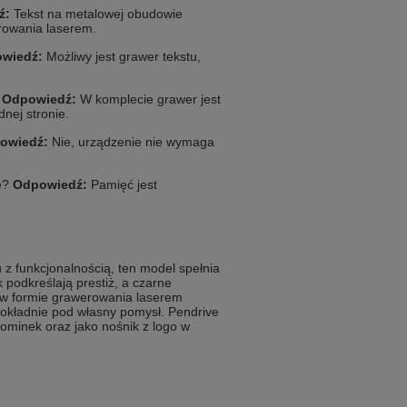
ź:
Tekst na metalowej obudowie
erowania laserem.
wiedź:
Możliwy jest grawer tekstu,
?
Odpowiedź:
W komplecie grawer jest
nej stronie.
owiedź:
Nie, urządzenie nie wymaga
e?
Odpowiedź:
Pamięć jest
 z funkcjonalnością, ten model spełnia
 podkreślają prestiż, a czarne
a w formie grawerowania laserem
okładnie pod własny pomysł. Pendrive
ominek oraz jako nośnik z logo w