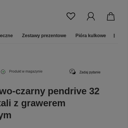
ieczne
Zestawy prezentowe
Pióra kulkowe
Produkt w magazynie
Zadaj pytanie
o-czarny pendrive 32
tali z grawerem
wym