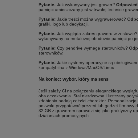
Pytanie:
Jak wykonywany jest grawer?
Odpowied
pamięci umieszczany jest w trwałej technice graw
Pytanie:
Jakie treści można wygrawerować?
Odpo
grafiki, logo lub dedykacji.
Pytanie:
Jak wygląda zakres graweru w zestawie
wykonywany na metalowej obudowie pamięci po jed
Pytanie:
Czy pendrive wymaga sterowników?
Odp
sterowników.
Pytanie:
Jakie systemy operacyjne są obsługiwan
kompatybilna z Windows/MacOS/Linux.
Na koniec: wybór, który ma sens
Jeśli zależy Ci na połączeniu eleganckiego wyglądu
oba oczekiwania. Stal nierdzewna i lustrzany połysk
zdobienia nadają całości charakter. Personalizacj
pozwala przygotować prezent lub gadżet firmowy d
32 GB z grawerem sprawdzi się jako praktyczny up
działaniach promocyjnych.