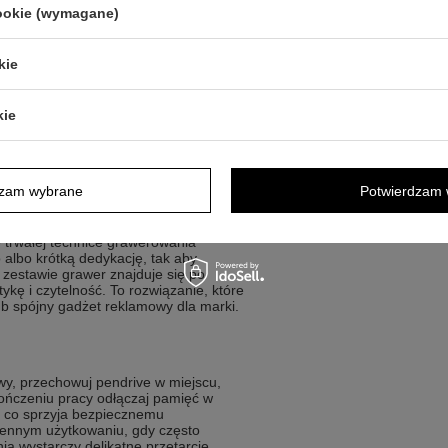
cookie (wymagane)
 sprawiają, że to uniwersalny
kie
aktyczny nośnik z dedykacją
kie
legancki upominek użytkowy
mowy z logo firmy
ria z grafiką lub nazwą projektu
dzam wybrane
Potwierdzam 
trwałej technice grawerowania
 albo krótką dedykację, tak aby
W zestawie grawer znajduje się po
kę i czytelność. To rozwiązanie, które
b spójny gadżet reklamowy dla marki.
y, przechowuj pendrive w miejscu,
ończeniu pracy odłączaj pamięć w
 co sprzyja bezpiecznemu
ennym użytkowaniu, gdy często
ia wystarczy delikatne przetarcie