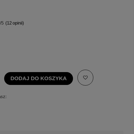
/5
(
12
opinii)
DODAJ DO KOSZYKA
asz: