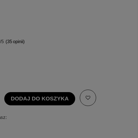
/5
(
35
opinii)
DODAJ DO KOSZYKA
asz: