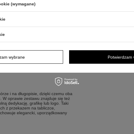
cookie (wymagane)
kie
ą nowoczesne wzornictwo i chcą dodać
kie
kier i stonowaną estetykę
karatowym złotem
eczne i długopis w jednym zestawie
dzam wybrane
Potwierdzam 
 na grafikę lub logo
ończenia roku szkolnego
rze i na długopisie, dzięki czemu oba
. W oprawie zestawu znajduje się też
ną dedykację, grafikę lub logo. Taki
ch z przekazem na tabliczce,
achowuje elegancki, uporządkowany