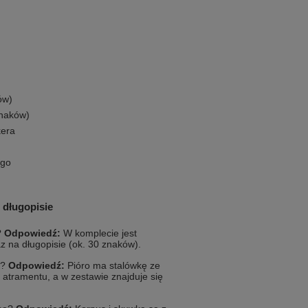
ów)
znaków)
kera
ogo
 długopisie
?
Odpowiedź:
W komplecie jest
z na długopisie (ok. 30 znaków).
e?
Odpowiedź:
Pióro ma stalówkę ze
atramentu, a w zestawie znajduje się