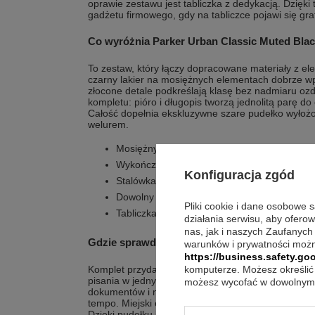
oprawie zestawu jest tabliczka z dedykacją. Dzięki
gadżetu firmowego, gdy na tabliczce pojawi się graf
Co wyróżnia Parker Urban Classic Muted Bla
To zestaw, który łączy dopracowane materiały z e
czarny lakier na mosiężnych elementach dobrze wp
złocone detale podkreślają klasę bez nadmiaru oz
kompletu: pióro i długopis tworzą jednolitą parę d
Całość dopełnia ekskluzywne szare pudełko wyło
welurem.
Mosiężny korpus i skuwka pokryte czarnym
Wykończenia platerowane 14-karatowym zł
Konfiguracja zgód
Stalówka ze stali nierdzewnej z dwukanał
Dowolny grawerunek na piórze i długopisie
Pliki cookie i dane osobowe 
Tabliczka z dedykacją, grafiką lub logo w op
działania serwisu, aby ofero
nas, jak i naszych Zaufanych
Gdzie sprawdzi się najlepiej w praktyce?
warunków i prywatności możn
https://business.safety.goo
Komplet przydaje się wszędzie tam, gdzie chcesz 
komputerze. Możesz określić 
pisania w jednym stylu. Pióro wieczne dobrze pas
możesz wycofać w dowolnym 
dokumentów i notowania, a długopis sprawdza się w
tempo. Miejski charakter serii Urban pasuje do biu
Dzięki pudełku i etui prezentowemu łatwo przecho