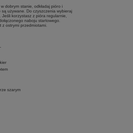
w dobrym stanie, odkładaj pióro i
e są używane. Do czyszczenia wybieraj
 Jeśli korzystasz z pióra regularnie,
 dołączonego naboju startowego.
 z ostrymi przedmiotami.
T
kier
otem
orze szarym