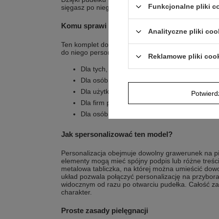
Funkcjonalne pliki 
sięgasz po niego wtedy, gdy jest potrzebny.
Komu sprawi największą radość?
Analityczne pliki coo
Ten komplet dobrze trafia w gust osób, które lubi
do niego personalny detal.
Reklamowe pliki coo
Dla tych, którzy wybierają czarny, matowy la
Dla osób ceniących detale platerowane 14-
Dla użytkowników, którzy chcą mieć pióro wi
Potwier
Dla firm przygotowujących gadżet z tabliczką
Dla osób szukających prezentu z okazji zak
Jak spersonalizować ten model?
Personalizacja obejmuje dowolny grawerunek na pió
elementy mogą mieć spójny podpis lub różne treści
metalowa tabliczka, na której można umieścić dowol
układ pozwala połączyć personalizację na przybora
widocznym od razu po otwarciu pudełka. Całość z
charakter.
Proste zasady pielęgnacji