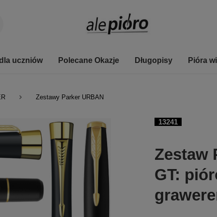
dla uczniów
Polecane Okazje
Długopisy
Pióra w
ER
Zestawy Parker URBAN
13241
Zestaw 
GT: piór
grawer