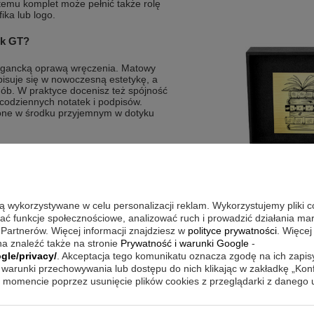
 temu komplet może pełnić także rolę
ika lub logo.
ck GT?
legancką oprawą wręczenia. Matowy
isuje się w nowoczesną estetykę, a
dób. W praktyce docenisz też spójność
o codziennych notatek i podpisów.
żone w środku przyjemnym w dotyku
, matowym lakierem
otem
owym podawaniem atramentu
są wykorzystywane w celu personalizacji reklam. Wykorzystujemy pliki 
rawie zestawu
wać funkcje społecznościowe, analizować ruch i prowadzić działania m
 Partnerów. Więcej informacji znajdziesz w
polityce prywatności
. Więcej
a znaleźć także na stronie
Prywatność i warunki Google
-
gle/privacy/
. Akceptacja tego komunikatu oznacza zgodę na ich zapi
mieć pod ręką dwa różne narzędzia
warunki przechowywania lub dostępu do nich klikając w zakładkę „Kon
uje do spokojnego podpisywania
momencie poprzez usunięcie plików cookies z przeglądarki z danego
 szybkich sytuacjach, gdy liczy się
ra, spotkań i codziennych obowiązków.
wujesz zestaw w jednym miejscu i