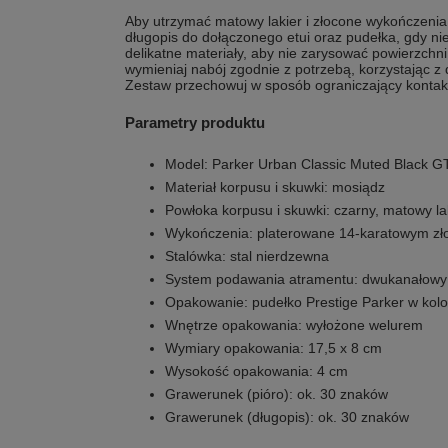
Aby utrzymać matowy lakier i złocone wykończenia 
długopis do dołączonego etui oraz pudełka, gdy ni
delikatne materiały, aby nie zarysować powierzchni.
wymieniaj nabój zgodnie z potrzebą, korzystając z
Zestaw przechowuj w sposób ograniczający kontakt
Parametry produktu
Model: Parker Urban Classic Muted Black G
Materiał korpusu i skuwki: mosiądz
Powłoka korpusu i skuwki: czarny, matowy la
Wykończenia: platerowane 14-karatowym zł
Stalówka: stal nierdzewna
System podawania atramentu: dwukanałowy
Opakowanie: pudełko Prestige Parker w kol
Wnętrze opakowania: wyłożone welurem
Wymiary opakowania: 17,5 x 8 cm
Wysokość opakowania: 4 cm
Grawerunek (pióro): ok. 30 znaków
Grawerunek (długopis): ok. 30 znaków