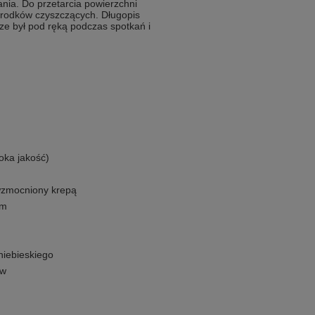
nia. Do przetarcia powierzchni
środków czyszczących. Długopis
e był pod ręką podczas spotkań i
oka jakość)
 wzmocniony krepą
ym
niebieskiego
ów