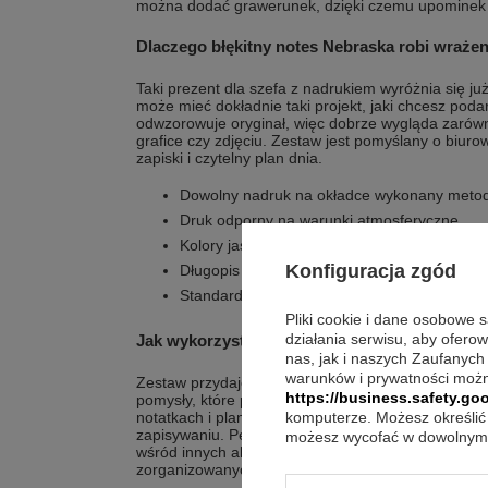
można dodać grawerunek, dzięki czemu upominek z
Dlaczego błękitny notes Nebraska robi wrażen
Taki prezent dla szefa z nadrukiem wyróżnia się ju
może mieć dokładnie taki projekt, jaki chcesz pod
odwzorowuje oryginał, więc dobrze wygląda zarówno 
grafice czy zdjęciu. Zestaw jest pomyślany o biurowe
zapiski i czytelny plan dnia.
Dowolny nadruk na okładce wykonany meto
Druk odporny na warunki atmosferyczne
Kolory jaskrawe, wyraziste i wcale nie blakną
Konfiguracja zgód
Długopis Parker Jotter Special z mechani
Standardowy wkład koloru niebieskiego umie
Pliki cookie i dane osobowe 
działania serwisu, aby ofero
Jak wykorzystać go w różnych sytuacjach?
nas, jak i naszych Zaufanych
warunków i prywatności możn
Zestaw przydaje się wtedy, gdy trzeba szybko zan
https://business.safety.goo
pomysły, które pojawiają się w ciągu dnia. Kratka
notatkach i planach, a spójny komplet notesu i dł
komputerze. Możesz określić 
zapisywaniu. Personalizowana okładka pomaga od
możesz wycofać w dowolnym 
wśród innych akcesoriów biurowych. To praktyczn
zorganizowanych, jak i dla tych, którzy chcą uspra