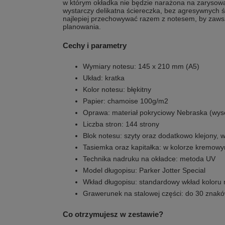
w którym okładka nie będzie narażona na zarysowa
wystarczy delikatna ściereczka, bez agresywnych 
najlepiej przechowywać razem z notesem, by zawsz
planowania.
Cechy i parametry
Wymiary notesu: 145 x 210 mm (A5)
Układ: kratka
Kolor notesu: błękitny
Papier: chamoise 100g/m2
Oprawa: materiał pokryciowy Nebraska (wys
Liczba stron: 144 strony
Blok notesu: szyty oraz dodatkowo klejony,
Tasiemka oraz kapitałka: w kolorze kremow
Technika nadruku na okładce: metoda UV
Model długopisu: Parker Jotter Special
Wkład długopisu: standardowy wkład koloru 
Grawerunek na stalowej części: do 30 znak
Co otrzymujesz w zestawie?