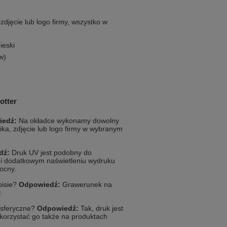
zdjęcie lub logo firmy, wszystko w
ieski
w)
otter
iedź:
Na okładce wykonamy dowolny
fika, zdjęcie lub logo firmy w wybranym
dź:
Druk UV jest podobny do
 i dodatkowym naświetleniu wydruku
mocny.
pisie?
Odpowiedź:
Grawerunek na
.
osferyczne?
Odpowiedź:
Tak, druk jest
korzystać go także na produktach