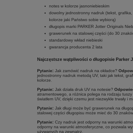
notes w kolorze jasnoniebieskim
dowolny jednostronny nadruk (tekst, grafika, 
kolorze jaki Państwo sobie wybiorą)
długopis marki PARKER Jotter Originals Nieb
grawerunek na stalowej części (do 30 znakó
standardowy wkład niebieski
gwarancja producenta 2 lata
Najczęstsze wątpliwości o długopisie Parker J
Pytanie:
Jak zamówić nadruk na okładce?
Odpow
jednostronny nadruk metodą UV, taki jak tekst, gra
kolorze.
Pytanie:
Jak działa druk UV na notesie?
Odpowie
atramentowego, a różnica polega na rodzaju tuszy
światłem UV, dzięki czemu jest niezwykle trwały i 
Pytanie:
Jak długi może być grawerunek na długo
stalowej części długopisu może mieć do 30 znaków
Pytanie:
Czy nadruk jest odporny na warunki atm
odporny na warunki atmosferyczne, co pozwala wy
używanych na zewnątrz.