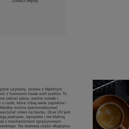
Zobacz więcej
ędzie używany, zestaw z błękitnym
ść z humorem hasła szef szefów. To
a zebrać plany, ważne notatki i
u osób, które robią wiele zapisków i
 Okładkę można spersonalizować
różnić notes na biurku. Druk UV jest
ją jaskrawe, wyraziste i nie blakną.
ecial z mechanizmem sprężynowym
eskiego. Na stalowej części długopisu