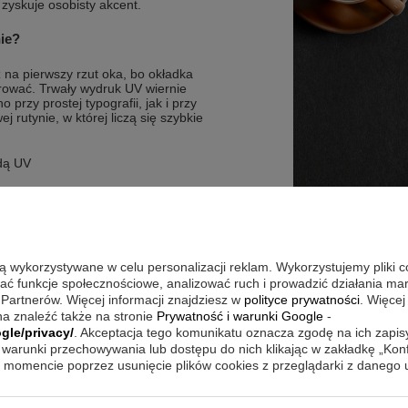
yskuje osobisty akcent.
ie?
ż na pierwszy rzut oka, bo okładka
arować. Trwały wydruk UV wiernie
przy prostej typografii, jak i przy
j rutynie, w której liczą się szybkie
dą UV
zmem sprężynowym przyciskowym
szczony w długopisie
są wykorzystywane w celu personalizacji reklam. Wykorzystujemy pliki 
wać funkcje społecznościowe, analizować ruch i prowadzić działania m
 Partnerów. Więcej informacji znajdziesz w
polityce prywatności
. Więcej
a znaleźć także na stronie
Prywatność i warunki Google
-
otować ustalenia, zadania lub nowe
gle/privacy/
. Akceptacja tego komunikatu oznacza zgodę na ich zapi
 ułatwia zachowanie porządku w
ugopisu sprzyja regularnemu
warunki przechowywania lub dostępu do nich klikając w zakładkę „Kon
 razu rozpoznać swój egzemplarz
momencie poprzez usunięcie plików cookies z przeglądarki z danego
y wybór zarówno dla osób dobrze
wnić planowanie.