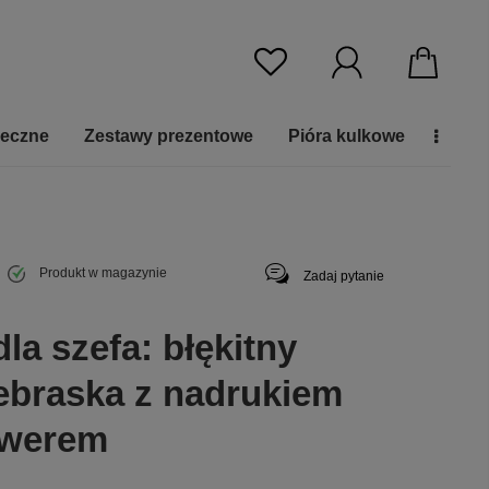
ieczne
Zestawy prezentowe
Pióra kulkowe
Produkt w magazynie
Zadaj pytanie
la szefa: błękitny
ebraska z nadrukiem
awerem