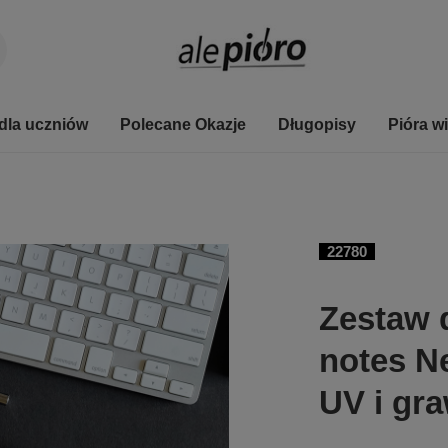
dla uczniów
Polecane Okazje
Długopisy
Pióra w
22780
Zestaw d
notes N
UV i gr