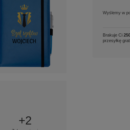
w po
Brakuje Ci
250
przesyłkę grat
+
2