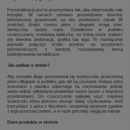
Personalizacja jest tu przemyślana tak, aby obejmowała cały
komplet. W ramach zestawu przewidziano dowolny
jednostronny grawerunek na obu produktach (około 30
znaków), dzięki czemu pióro i długopis mogą mieć
identyczny, spójny napis. Dodatkowo w pudełku
umieszczamy metalową tabliczkę, na której może znaleźć
się dowolna dedykacja, grafika lub logo. To rozwiązanie
pozwala połączyć krótki przekaz na przyborach
piśmienniczych z bardziej rozbudowaną formą
podziękowania na tabliczce.
Jak zadbać o detale?
Aby komplet długo prezentował się estetycznie, przechowuj
pióro i długopis w pudełku, gdy nie są używane. Korpus pióra
wykonano z plastiku odpornego na zarysowania, jednak
warto unikać odkładania produktów luzem razem z twardymi
przedmiotami. Do czyszczenia najlepiej użyć miękkiej
ściereczki, która pomoże usunąć ślady użytkowania. Jeśli
korzystasz z pióra z tłoczkiem, uzupełniaj atrament zgodnie
z jego przeznaczeniem, a w razie potrzeby sięgaj po naboje.
Dane produktu w skrócie