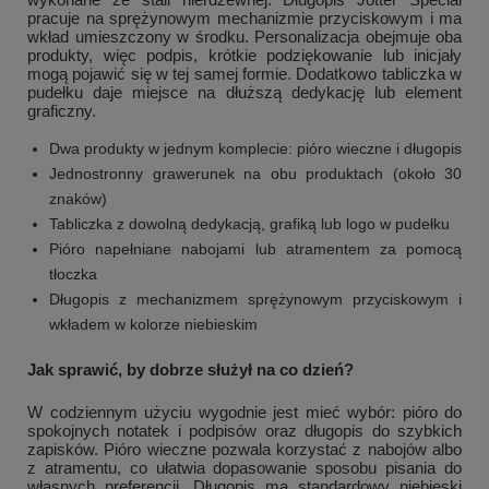
pracuje na sprężynowym mechanizmie przyciskowym i ma
wkład umieszczony w środku. Personalizacja obejmuje oba
produkty, więc podpis, krótkie podziękowanie lub inicjały
mogą pojawić się w tej samej formie. Dodatkowo tabliczka w
pudełku daje miejsce na dłuższą dedykację lub element
graficzny.
Dwa produkty w jednym komplecie: pióro wieczne i długopis
Jednostronny grawerunek na obu produktach (około 30
znaków)
Tabliczka z dowolną dedykacją, grafiką lub logo w pudełku
Pióro napełniane nabojami lub atramentem za pomocą
tłoczka
Długopis z mechanizmem sprężynowym przyciskowym i
wkładem w kolorze niebieskim
Jak sprawić, by dobrze służył na co dzień?
W codziennym użyciu wygodnie jest mieć wybór: pióro do
spokojnych notatek i podpisów oraz długopis do szybkich
zapisków. Pióro wieczne pozwala korzystać z nabojów albo
z atramentu, co ułatwia dopasowanie sposobu pisania do
własnych preferencji. Długopis ma standardowy niebieski