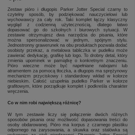
Zestaw pióro i długopis Parker Jotter Special czarny to
czytelny sposób, by podziękować nauczycielowi lub
wychowawcy za cały rok. Taki komplet łączy klasyczny
wygląd z codzienną użytecznością, dlatego łatwo
dopasować go do szkolnych i biurowych sytuacji. W
zestawie otrzymujesz dwa narzędzia do pisania, które
można spersonalizować w jednym, spójnym stylu.
Jednostronny grawerunek na obu produktach pozwala dodać
osobisty przekaz, a metalowa tabliczka w pudełku może
zawierać dedykację, grafikę lub logo. To drobny detal, który
zmienia upominek w pamiątkę o konkretnym znaczeniu.
Pióro wieczne może być napełniane nabojami lub
atramentem za pomocą tłoczka, a długopis ma sprężynowy
mechanizm przyciskowy i standardowy wkład w kolorze
niebieskim. Całość uzupełnia pudełko Parker w kolorze
grafitowym, które porządkuje komplet i podkreśla charakter
wręczenia.
Co w nim robi największą różnicę?
W tym zestawie liczy się połączenie dwóch różnych
sposobów pisania oraz możliwość dopasowania treści do
osoby obdarowanej. Pióro ma korpus z czarnego plastiku
odpornego na zarysowania, a skuwka oraz stalówka są
wykonane ze stali nierdzewnej. Długopis Jotter Special