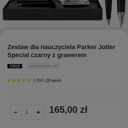
Zestaw dla nauczyciela Parker Jotter
Special czarny z grawerem
23028
NASZ BESTSELLER
5.00/5
(
28
opinii)
165,00 zł