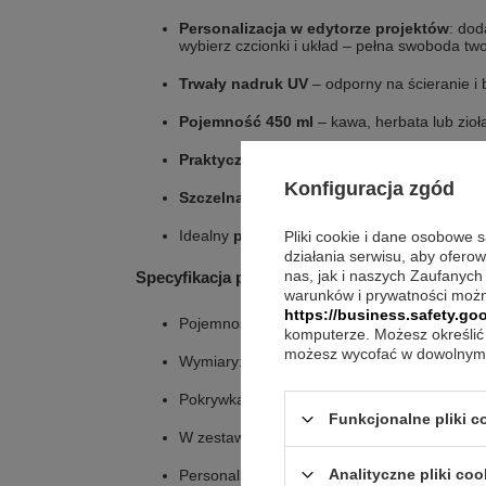
Personalizacja w edytorze projektów
: dod
wybierz czcionki i układ – pełna swoboda two
Trwały nadruk UV
– odporny na ścieranie i b
Pojemność 450 ml
– kawa, herbata lub zioła
Praktyczne sitko
w zestawie – do herbat liś
Konfiguracja zgód
Szczelna zakrętka
– wygoda w drodze do sz
Idealny
prezent na Dzień Nauczyciela, zak
Pliki cookie i dane osobowe 
działania serwisu, aby ofero
nas, jak i naszych Zaufanych
Specyfikacja produktu
warunków i prywatności możn
https://business.safety.goo
Pojemność:
450 ml
komputerze. Możesz określić 
możesz wycofać w dowolnym 
Wymiary:
225 × 65 mm
Pokrywka:
LED z pomiarem temperatury
Funkcjonalne pliki 
W zestawie: kubek, zakrętka z LED,
metalow
Analityczne pliki coo
Personalizacja:
trwały nadruk UV
(kolorowy