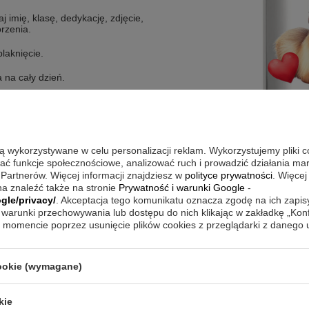
aj imię, klasę, dedykację, zdjęcie,
rzenia.
laknięcie.
 na cały dzień.
ciastych i naparów.
koły.
ończenie roku, święta
.
są wykorzystywane w celu personalizacji reklam. Wykorzystujemy pliki 
wać funkcje społecznościowe, analizować ruch i prowadzić działania m
 Partnerów. Więcej informacji znajdziesz w
polityce prywatności
. Więcej
a znaleźć także na stronie
Prywatność i warunki Google
-
gle/privacy/
. Akceptacja tego komunikatu oznacza zgodę na ich zapi
warunki przechowywania lub dostępu do nich klikając w zakładkę „Kon
momencie poprzez usunięcie plików cookies z przeglądarki z danego
cookie (wymagane)
e sitko
kie
)