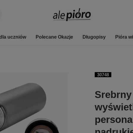
dla uczniów
Polecane Okazje
Długopisy
Pióra w
30748
Srebrny
wyświet
persona
nadruki