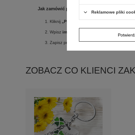
Jak zamówić personalizację
Reklamowe pliki coo
Kliknij
„Personalizuj”
i otwórz
nasz edytor 
Wpisz
imię nauczyciela
, klasę i
dedykację
Potwier
Zapisz projekt i dodaj produkt do koszyka.
ZOBACZ CO KLIENCI ZA