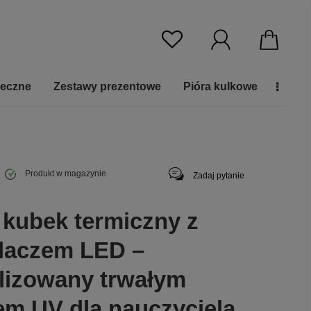
ieczne
Zestawy prezentowe
Pióra kulkowe
Produkt w magazynie
Zadaj pytanie
 kubek termiczny z
laczem LED –
lizowany trwałym
em UV dla nauczyciela