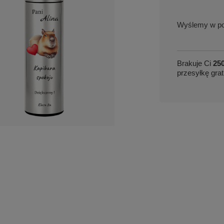
w po
Brakuje Ci
250
przesyłkę grat