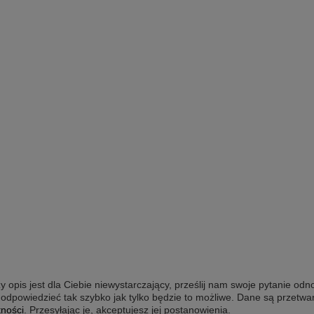
y opis jest dla Ciebie niewystarczający, prześlij nam swoje pytanie odn
odpowiedzieć tak szybko jak tylko będzie to możliwe.
Dane są przetwa
tności
. Przesyłając je, akceptujesz jej postanowienia.