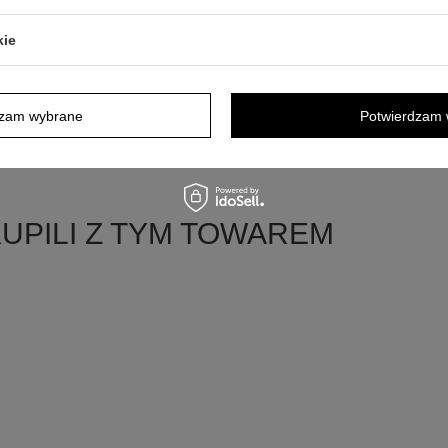
kie
projektów
.
, dodaj
zdjęcie.
dzam wybrane
Potwierdzam 
KUPILI Z TYM TOWAREM