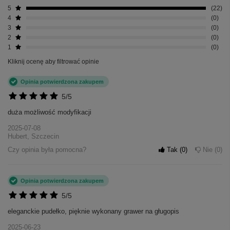
5
22
4
0
3
0
2
0
1
0
Kliknij ocenę aby filtrować opinie
Opinia potwierdzona zakupem
5/5
duża możliwość modyfikacji
2025-07-08
Hubert, Szczecin
Czy opinia była pomocna?
Tak
0
Nie
0
Opinia potwierdzona zakupem
5/5
eleganckie pudełko, pięknie wykonany grawer na gługopis
2025-06-23