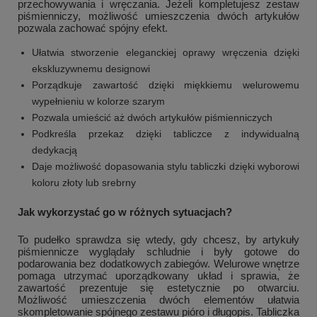
przechowywania i wręczania. Jeżeli kompletujesz zestaw
piśmienniczy, możliwość umieszczenia dwóch artykułów
pozwala zachować spójny efekt.
Ułatwia stworzenie eleganckiej oprawy wręczenia dzięki
ekskluzywnemu designowi
Porządkuje zawartość dzięki miękkiemu welurowemu
wypełnieniu w kolorze szarym
Pozwala umieścić aż dwóch artykułów piśmienniczych
Podkreśla przekaz dzięki tabliczce z indywidualną
dedykacją
Daje możliwość dopasowania stylu tabliczki dzięki wyborowi
koloru złoty lub srebrny
Jak wykorzystać go w różnych sytuacjach?
To pudełko sprawdza się wtedy, gdy chcesz, by artykuły
piśmiennicze wyglądały schludnie i były gotowe do
podarowania bez dodatkowych zabiegów. Welurowe wnętrze
pomaga utrzymać uporządkowany układ i sprawia, że
zawartość prezentuje się estetycznie po otwarciu.
Możliwość umieszczenia dwóch elementów ułatwia
skompletowanie spójnego zestawu pióro i długopis. Tabliczka