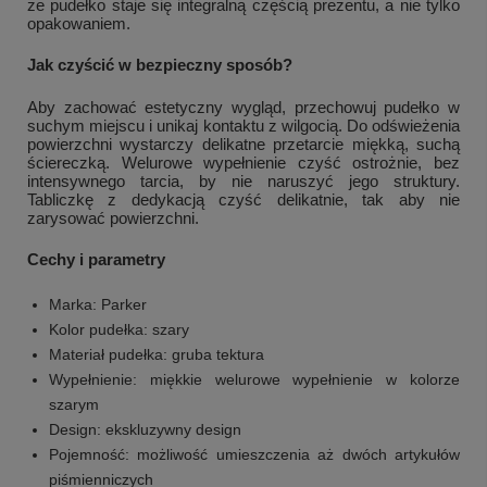
że pudełko staje się integralną częścią prezentu, a nie tylko
opakowaniem.
Jak czyścić w bezpieczny sposób?
Aby zachować estetyczny wygląd, przechowuj pudełko w
suchym miejscu i unikaj kontaktu z wilgocią. Do odświeżenia
powierzchni wystarczy delikatne przetarcie miękką, suchą
ściereczką. Welurowe wypełnienie czyść ostrożnie, bez
intensywnego tarcia, by nie naruszyć jego struktury.
Tabliczkę z dedykacją czyść delikatnie, tak aby nie
zarysować powierzchni.
Cechy i parametry
Marka: Parker
+
2
Kolor pudełka: szary
Materiał pudełka: gruba tektura
Zobacz więcej
Wypełnienie: miękkie welurowe wypełnienie w kolorze
szarym
Design: ekskluzywny design
Pojemność: możliwość umieszczenia aż dwóch artykułów
piśmienniczych