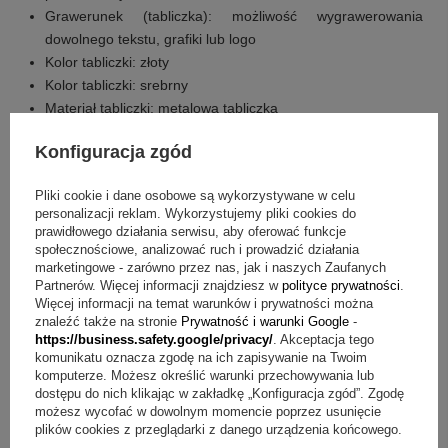
Grawerunek (tabliczka): możliwość wygrawerowania
dowolnego tekstu, grafiki lub logo
Kolor tabliczki: złoty
Kolor tabliczki: srebrny
Materiał tabliczki: metalowa tabliczka
Wymiary pudełka: 17,5 x 8 cm
Konfiguracja zgód
Wysokość pudełka: 4 cm
Co otrzymujesz w zestawie?
Pliki cookie i dane osobowe są wykorzystywane w celu
personalizacji reklam. Wykorzystujemy pliki cookies do
prawidłowego działania serwisu, aby oferować funkcje
Eleganckie pudełko Parker w kolorze szarym
społecznościowe, analizować ruch i prowadzić działania
Tabliczka z indywidualną dedykacją, grafiką lub logo
marketingowe - zarówno przez nas, jak i naszych Zaufanych
Partnerów. Więcej informacji znajdziesz w
polityce prywatności
.
Najczęstsze wątpliwości
Więcej informacji na temat warunków i prywatności można
znaleźć także na stronie
Prywatność i warunki Google
-
https://business.safety.google/privacy/
. Akceptacja tego
Pytanie:
Jak wygląda personalizacja tabliczki?
Odpowiedź:
Na tabliczce można wygrawerować dowolny tekst, grafikę
komunikatu oznacza zgodę na ich zapisywanie na Twoim
lub logo, aby dopasować dedykację do osoby i okazji.
komputerze. Możesz określić warunki przechowywania lub
dostępu do nich klikając w zakładkę „Konfiguracja zgód”. Zgodę
Pytanie:
Jakie kolory tabliczki są dostępne?
Odpowiedź:
możesz wycofać w dowolnym momencie poprzez usunięcie
Dostępne kolory tabliczki to złoty lub srebrny.
plików cookies z przeglądarki z danego urządzenia końcowego.