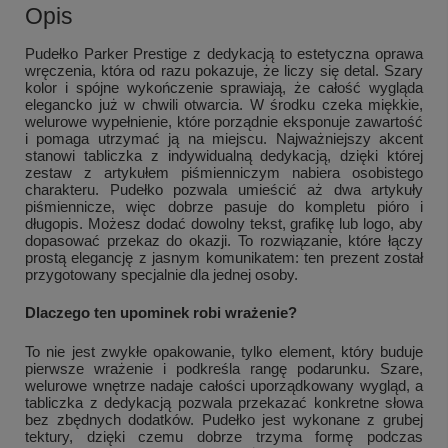
Opis
Pudełko Parker Prestige z dedykacją to estetyczna oprawa
wręczenia, która od razu pokazuje, że liczy się detal. Szary
kolor i spójne wykończenie sprawiają, że całość wygląda
elegancko już w chwili otwarcia. W środku czeka miękkie,
welurowe wypełnienie, które porządnie eksponuje zawartość
i pomaga utrzymać ją na miejscu. Najważniejszy akcent
stanowi tabliczka z indywidualną dedykacją, dzięki której
zestaw z artykułem piśmienniczym nabiera osobistego
charakteru. Pudełko pozwala umieścić aż dwa artykuły
piśmiennicze, więc dobrze pasuje do kompletu pióro i
długopis. Możesz dodać dowolny tekst, grafikę lub logo, aby
dopasować przekaz do okazji. To rozwiązanie, które łączy
prostą elegancję z jasnym komunikatem: ten prezent został
przygotowany specjalnie dla jednej osoby.
Dlaczego ten upominek robi wrażenie?
To nie jest zwykłe opakowanie, tylko element, który buduje
pierwsze wrażenie i podkreśla rangę podarunku. Szare,
welurowe wnętrze nadaje całości uporządkowany wygląd, a
tabliczka z dedykacją pozwala przekazać konkretne słowa
bez zbędnych dodatków. Pudełko jest wykonane z grubej
tektury, dzięki czemu dobrze trzyma formę podczas