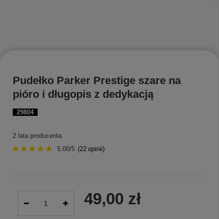
Pudełko Parker Prestige szare na
pióro i długopis z dedykacją
29804
2 lata producenta
5.00/5
(
22
opinii)
49,00 zł