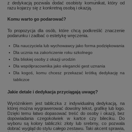
z dedykacją pozwala dodać osobisty komunikat, który od
razu kojarzy się z konkretną osobą i okazją.
Komu warto go podarować?
To propozycja dla osób, które chcą podkreślić znaczenie
podarunku i zadbać o estetykę wręczenia.
Dla nauczyciela lub wychowawcy jako forma podziękowania
Dla ucznia na zakończenie roku szkolnego
Dla bliskiej osoby z okazji urodzin
Dla współpracownika jako elegancki gest uznania
Dla kogoś, komu chcesz przekazać krótką dedykację na
tabliczce
Jakie detale i dedykacja przyciągają uwagę?
Wyróżnikiem jest tabliczka z indywidualną dedykacją, na
której można wygrawerować dowolny tekst, grafikę lub logo.
Dzięki temu łatwo dopasować treść do osoby i okazji, bez
dopowiadania czegokolwiek w kartce czy bileciku. Do
wyboru są kolory tabliczki: złoty lub srebrny, co pozwala
dobrać wygląd do stylu całego zestawu. Taki akcent sprawia,