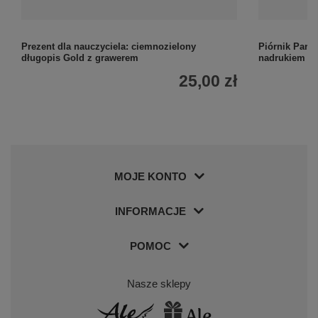
Prezent dla nauczyciela: ciemnozielony
Piórnik Parke
długopis Gold z grawerem
nadrukiem U
25,00 zł
MOJE KONTO
INFORMACJE
POMOC
Nasze sklepy