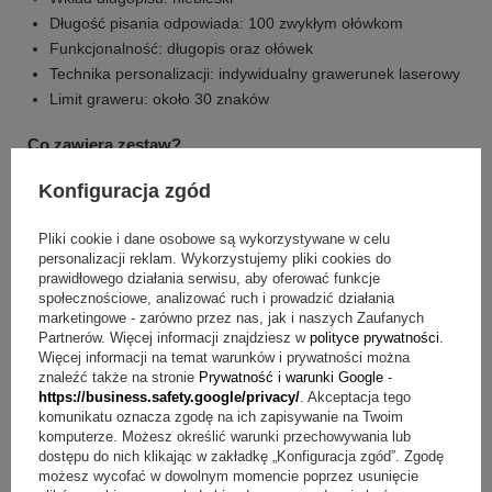
Długość pisania odpowiada: 100 zwykłym ołówkom
Funkcjonalność: długopis oraz ołówek
Technika personalizacji: indywidualny grawerunek laserowy
Limit graweru: około 30 znaków
Co zawiera zestaw?
Konfiguracja zgód
długopis 2w1
dowolny grawerunek (około 30 znaków)
Pliki cookie i dane osobowe są wykorzystywane w celu
tekturowe czarne pudełko
personalizacji reklam. Wykorzystujemy pliki cookies do
wkład startowy już w długopisie
prawidłowego działania serwisu, aby oferować funkcje
społecznościowe, analizować ruch i prowadzić działania
Pytania i odpowiedzi
marketingowe - zarówno przez nas, jak i naszych Zaufanych
+
2
Partnerów. Więcej informacji znajdziesz w
polityce prywatności
.
Pytanie:
Jak działa przyrząd 2w1?
Odpowiedź:
Jeden
Więcej informacji na temat warunków i prywatności można
koniec ma wkład kulkowy do pisania, a drugi to klasyczny
Zobacz więcej
znaleźć także na stronie
Prywatność i warunki Google
-
mechaniczny ołówek do szkiców i notatek.
https://business.safety.google/privacy/
. Akceptacja tego
komunikatu oznacza zgodę na ich zapisywanie na Twoim
Pytanie:
Jak zamówić grawerunek laserowy?
Odpowiedź:
komputerze. Możesz określić warunki przechowywania lub
Na powierzchni wykonujemy indywidualny grawerunek
dostępu do nich klikając w zakładkę „Konfiguracja zgód”. Zgodę
laserowy z dowolną treścią o długości około 30 znaków.
możesz wycofać w dowolnym momencie poprzez usunięcie