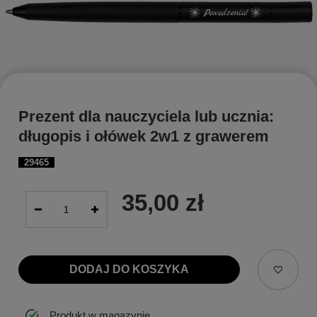
Prezent dla nauczyciela lub ucznia:
długopis i ołówek 2w1 z grawerem
29465
35,00 zł
DODAJ DO KOSZYKA
Produkt w magazynie