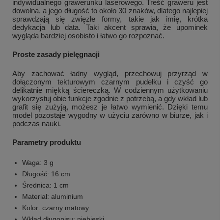
indywidualnego grawerunku laserowego. Treść graweru jest
dowolna, a jego długość to około 30 znaków, dlatego najlepiej
sprawdzają się zwięzłe formy, takie jak imię, krótka
dedykacja lub data. Taki akcent sprawia, że upominek
wygląda bardziej osobisto i łatwo go rozpoznać.
Proste zasady pielęgnacji
Aby zachować ładny wygląd, przechowuj przyrząd w
dołączonym tekturowym czarnym pudełku i czyść go
delikatnie miękką ściereczką. W codziennym użytkowaniu
wykorzystuj obie funkcje zgodnie z potrzebą, a gdy wkład lub
grafit się zużyją, możesz je łatwo wymienić. Dzięki temu
model pozostaje wygodny w użyciu zarówno w biurze, jak i
podczas nauki.
Parametry produktu
Waga: 3 g
Długość: 16 cm
Średnica: 1 cm
Materiał: aluminium
Kolor: czarny matowy
Wkład długopisu: niebieski