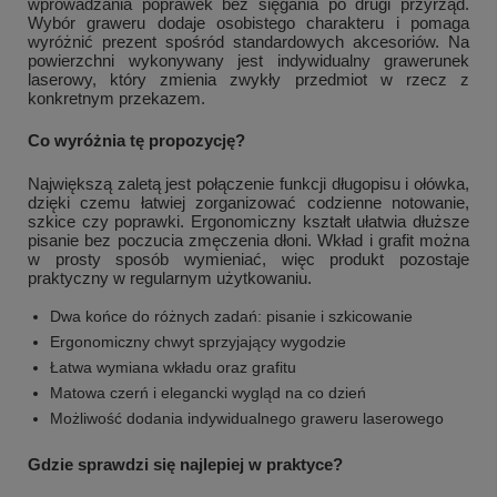
wprowadzania poprawek bez sięgania po drugi przyrząd.
Wybór graweru dodaje osobistego charakteru i pomaga
wyróżnić prezent spośród standardowych akcesoriów. Na
powierzchni wykonywany jest indywidualny grawerunek
laserowy, który zmienia zwykły przedmiot w rzecz z
konkretnym przekazem.
Co wyróżnia tę propozycję?
Największą zaletą jest połączenie funkcji długopisu i ołówka,
dzięki czemu łatwiej zorganizować codzienne notowanie,
szkice czy poprawki. Ergonomiczny kształt ułatwia dłuższe
pisanie bez poczucia zmęczenia dłoni. Wkład i grafit można
w prosty sposób wymieniać, więc produkt pozostaje
praktyczny w regularnym użytkowaniu.
Dwa końce do różnych zadań: pisanie i szkicowanie
Ergonomiczny chwyt sprzyjający wygodzie
Łatwa wymiana wkładu oraz grafitu
Matowa czerń i elegancki wygląd na co dzień
Możliwość dodania indywidualnego graweru laserowego
Gdzie sprawdzi się najlepiej w praktyce?