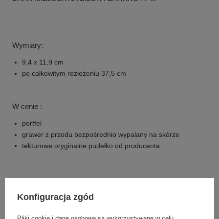
Wymiary:
9,4 x 11,9 cm
po całkowitym rozłożeniu 37,5 cm
W cenie :
portfel
grawer z przodu bezpośrednio wypalany na skórze
tekturowe oryginalne pudełko od producenta
ZRÓB KOMUŚ PREZENT, ZRÓB SOBIE PRZYJEMNOŚĆ
Konfiguracja zgód
- ZAPRASZAMY!!!
ŻYCZYMY PRZYJEMNYCH ZAKUPÓW!!!
Pliki cookie i dane osobowe są wykorzystywane w celu