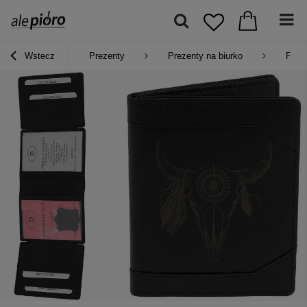
Wstecz
Prezenty
Prezenty na biurko
Portf