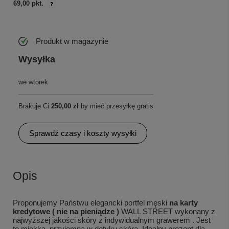
69,00 pkt.
Produkt w magazynie
Wysyłka
we wtorek
Brakuje Ci
250,00 zł
by mieć przesyłkę gratis
Sprawdź czasy i koszty wysyłki
Opis
Proponujemy Państwu elegancki portfel męski
na karty
kredytowe ( nie na pieniądze )
WALL STREET wykonany z
najwyższej jakości skóry z indywidualnym grawerem . Jest
to miękka, przyjemna w dotyku skóra. Idealny prezent dla