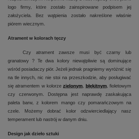
logo firmy, które zostało zainspirowane podpisem jej 
założyciela. Bez wątpienia zostało nakreślone właśnie 
piórem wiecznym.
Atrament w kolorach tęczy
Czy atrament zawsze musi być czarny lub 
granatowy ? Te dwa kolory niewątpliwie są dominujące 
wśród posiadaczy piór. Jeżeli jednak pragniemy wyróżnić się 
na tle innych, nic nie stoi na przeszkodzie, aby posługiwać 
się atramentem w kolorze 
zielonym
, 
błękitnym
, fioletowym 
czy 
czerwonym
. Dostępna jest naprawdę zaskakująca 
paleta barw, z kolorem mango czy pomarańczowym na 
czele. Możemy dobrać kolor odzwierciedlający nasz 
temperament lub nastrój w danym dniu.
Design jak dzieło sztuki