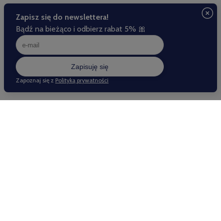
Istnieje jeszcze jeden sposób, aby pióro zyskało wyjątkowy 
charakter. Jest nim  wykonanie indywidualnego 
grawerunku
. Umieszczając na piórze ulubiony cytat, logo 
firmy lub życzenia skierowane do kogoś bliskiego, sprawimy, 
że pióro nabierze nowego znaczenia. Nie będzie już tylko 
narzędziem do pisania, ale stanie się przedmiotem 
reprezentującym naszą firmę, pamiątką ważnego 
wydarzenia lub przedmiotem wspomnień. 
MOJE KONTO
INFORMACJE
POMOC
Nasze sklepy