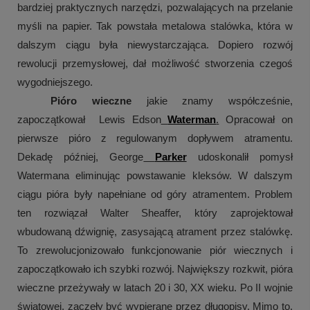
bardziej praktycznych narzędzi, pozwalających na przelanie 
myśli na papier. Tak powstała metalowa stalówka, która w 
dalszym ciągu była niewystarczająca. Dopiero rozwój 
rewolucji przemysłowej, dał możliwość stworzenia czegoś 
wygodniejszego. 
Pióro wieczne
 jakie znamy współcześnie, 
zapoczątkował  Lewis Edson
Waterman
.
 Opracował on 
pierwsze pióro z regulowanym dopływem atramentu. 
Dekadę później, George
Parker
 udoskonalił pomysł 
Watermana eliminując powstawanie kleksów. W dalszym 
ciągu pióra były napełniane od góry atramentem. Problem 
ten rozwiązał Walter Sheaffer, który zaprojektował 
wbudowaną dźwignię, zasysającą atrament przez stalówkę. 
To zrewolucjonizowało funkcjonowanie piór wiecznych i 
zapoczątkowało ich szybki rozwój. Największy rozkwit, pióra 
wieczne przeżywały w latach 20 i 30, XX wieku. Po II wojnie 
światowej, zaczęły być wypierane przez długopisy. Mimo to, 