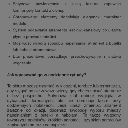
Satynowa powierzchnia z lekką fakturą zapewnia
komfortowy kontakt z dłonią.
Chromowane elementy dopełniają elegancki charakter
modelu.
System podawania atramentu jest dwukanałowy, co ułatwia
płynne prowadzenie linii.
Możliwość wyboru sposobu napełniania: atrament z butelki
lub naboje atramentowe.
Etui prezentowe porządkuje przechowywanie i ułatwia
wręczenie.
Jak wpasować go w codzienne rytuały?
To pióro możesz trzymać w kieszeni, torebce lub terminarzu,
aby sięgać po nie zawsze wtedy, gdy chcesz pisać starannie
i bez pośpiechu. Satynowa stal dobrze wygląda w
sytuacjach formalnych, ale nie dominuje także przy
codziennych notatkach. Jeśli lubisz zmieniać atrament
zależnie od okazji, docenisz swobodę wyboru między
napełnianiem z butelki a nabojami. To także wygodny
towarzysz podpisów, krótkich adnotacji i szybkich pomysłów
zapisanych od razu na papierze.