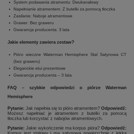
System podawania atramentu: Dwukanałowy
Napełnianie atramentem: Z butelki za pomocą tłoczka
Zasilanie: Naboje atramentowe
Grawer: Bez graweru
Gwarancja producenta: 3 lata
Jakie elementy zawiera zestaw?
Pióro wieczne Waterman Hemisphere Stal Satynowa CT
(bez graweru)
Eleganckie etui prezentowe
Gwarancja producenta – 3 lata
FAQ – szybkie odpowiedzi o piórze Waterman
Hemisphere
Pytanie:
Jak napełnia się to pióro atramentem?
Odpowiedź:
Możesz napełniać je atramentem z butelki za pomocą
tłoczka lub korzystać z nabojów atramentowych.
Pytanie:
Jakie wykończenie ma korpus pióra?
Odpowiedź:
Korpus jest stalowy i ma satynową powierzchnię z lekką