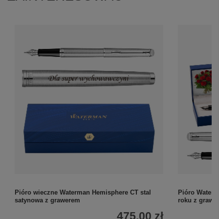
Pióro wieczne Waterman Hemisphere CT stal
Pióro Waterm
satynowa z grawerem
roku z grawe
475,00 zł