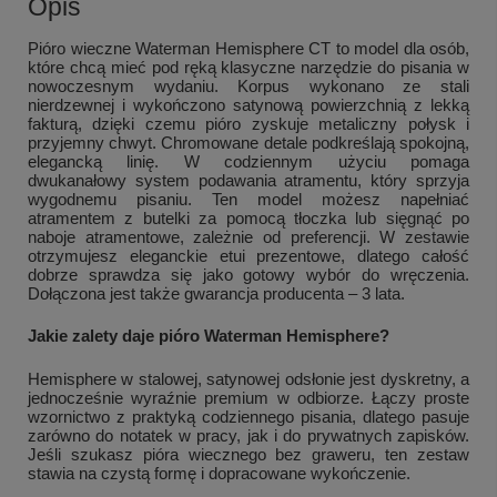
Opis
Pióro wieczne Waterman Hemisphere CT to model dla osób,
które chcą mieć pod ręką klasyczne narzędzie do pisania w
nowoczesnym wydaniu. Korpus wykonano ze stali
nierdzewnej i wykończono satynową powierzchnią z lekką
fakturą, dzięki czemu pióro zyskuje metaliczny połysk i
przyjemny chwyt. Chromowane detale podkreślają spokojną,
elegancką linię. W codziennym użyciu pomaga
dwukanałowy system podawania atramentu, który sprzyja
wygodnemu pisaniu. Ten model możesz napełniać
atramentem z butelki za pomocą tłoczka lub sięgnąć po
naboje atramentowe, zależnie od preferencji. W zestawie
otrzymujesz eleganckie etui prezentowe, dlatego całość
dobrze sprawdza się jako gotowy wybór do wręczenia.
Dołączona jest także gwarancja producenta – 3 lata.
Jakie zalety daje pióro Waterman Hemisphere?
Hemisphere w stalowej, satynowej odsłonie jest dyskretny, a
jednocześnie wyraźnie premium w odbiorze. Łączy proste
wzornictwo z praktyką codziennego pisania, dlatego pasuje
zarówno do notatek w pracy, jak i do prywatnych zapisków.
Jeśli szukasz pióra wiecznego bez graweru, ten zestaw
stawia na czystą formę i dopracowane wykończenie.