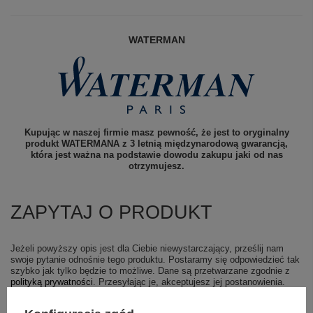
WATERMAN
Kupując w naszej firmie masz pewność, że jest to oryginalny
produkt WATERMANA z 3 letnią międzynarodową gwarancją,
która jest ważna na podstawie dowodu zakupu jaki od nas
otrzymujesz.
ZAPYTAJ O PRODUKT
Jeżeli powyższy opis jest dla Ciebie niewystarczający, prześlij nam
swoje pytanie odnośnie tego produktu. Postaramy się odpowiedzieć tak
szybko jak tylko będzie to możliwe.
Dane są przetwarzane zgodnie z
polityką prywatności
. Przesyłając je, akceptujesz jej postanowienia.