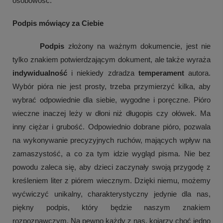
osobowość.
Podpis mówiący za Ciebie
 Podpis
 złożony na ważnym dokumencie, jest nie 
tylko znakiem potwierdzającym dokument, ale także wyraża 
indywidualność
 i niekiedy zdradza 
temperament
 autora. 
Wybór pióra nie jest prosty, trzeba przymierzyć kilka, aby 
wybrać odpowiednie dla siebie, wygodne i poręczne. Pióro 
wieczne inaczej leży w dłoni niż długopis czy ołówek. Ma 
inny ciężar i grubość. Odpowiednio dobrane pióro, pozwala 
na wykonywanie precyzyjnych ruchów, mających wpływ na 
zamaszystość, a co za tym idzie wygląd pisma. Nie bez 
powodu zaleca się, aby dzieci zaczynały swoją przygodę z 
kreśleniem liter z piórem wiecznym. Dzięki niemu, możemy 
wyćwiczyć unikalny, charakterystyczny jedynie dla nas, 
piękny podpis, który będzie naszym znakiem 
rozpoznawczym. Na pewno każdy z nas, kojarzy choć jedno 