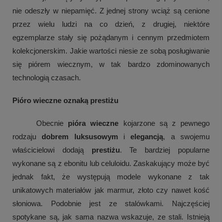
nie odeszły w niepamięć. Z jednej strony wciąż są cenione 
przez wielu ludzi na co dzień, z drugiej, niektóre 
egzemplarze stały się pożądanym i cennym przedmiotem 
kolekcjonerskim. Jakie wartości niesie ze sobą posługiwanie 
się piórem wiecznym, w tak bardzo zdominowanych 
technologią czasach.
Pióro wieczne oznaką prestiżu
Obecnie 
pióra wieczne
 kojarzone są z pewnego 
rodzaju 
dobrem luksusowym
 i 
elegancją
, a swojemu 
właścicielowi dodają 
prestiżu
. Te bardziej popularne 
wykonane są z ebonitu lub celuloidu. Zaskakujący może być 
jednak fakt, że występują modele wykonane z tak 
unikatowych materiałów jak marmur, złoto czy nawet kość 
słoniowa. Podobnie jest ze stalówkami. Najczęściej 
spotykane są, jak sama nazwa wskazuje, ze stali. Istnieją 