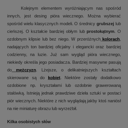
Kolejnym elementem wyróżniającym nas spośród 
innych, jest desing pióra wiecznego. Można wybierać 
spośród wielu klasycznych modeli. O średnicy 
grubszej
 lub 
cieńszej. O kształcie bardziej obłym lub 
prostokątnym
. O 
ozdobnym klipsie lub bez niego. W przeróżnych
kolorach
, 
nadających ton bardziej oficjalny i elegancki oraz bardziej 
codzienny, na luzie. Już sam wygląd pióra wiecznego, 
niekiedy określa jego posiadacza. Bardziej masywne pasują 
do
 mężczyzn
. Lżejsze, o delikatniejszych kształtach 
skierowane są do 
kobiet
. Niektóre zostały dodatkowo 
ozdobione np. kryształami lub ozdobnie grawerowaną 
stalówką. Istnieją jednak prawdziwe dzieła sztuki w postaci 
piór wiecznych. Niektóre z nich wyglądają jakby ktoś naniósł 
na nie miniaturę obrazu lub wyrzeźbił.
Kilka osobistych słów