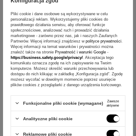
Konfiguracja zgód
E-mail
Pliki cookie i dane osobowe są wykorzystywane w celu
personalizacji reklam. Wykorzystujemy pliki cookies do
Pytanie
prawidłowego działania serwisu, aby oferować funkcje
społecznościowe, analizować ruch i prowadzić działania
marketingowe - zarówno przez nas, jak i naszych Zaufanych
Partnerów. Więcej informacji znajdziesz w
polityce prywatności
.
Więcej informacji na temat warunków i prywatności można
znaleźć także na stronie
Prywatność i warunki Google
-
https://business.safety.google/privacy/
. Akceptacja tego
Wyślij
komunikatu oznacza zgodę na ich zapisywanie na Twoim
komputerze. Możesz określić warunki przechowywania lub
dostępu do nich klikając w zakładkę „Konfiguracja zgód”. Zgodę
możesz wycofać w dowolnym momencie poprzez usunięcie
plików cookies z przeglądarki z danego urządzenia końcowego.
NAPISZ SWOJĄ OPINIĘ
Zawsze
Funkcjonalne pliki cookie (wymagane)
Twoja ocena:
aktywne
5/5
Analityczne pliki cookie
Treść twojej opinii
Reklamowe pliki cookie