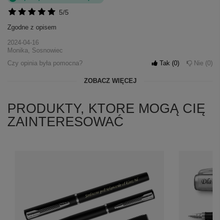
5/5
Zgodne z opisem
2024-04-16
Monika, Sosnowiec
Czy opinia była pomocna?
Tak
0
Nie
0
ZOBACZ WIĘCEJ
PRODUKTY, KTORE MOGĄ CIĘ
ZAINTERESOWAĆ