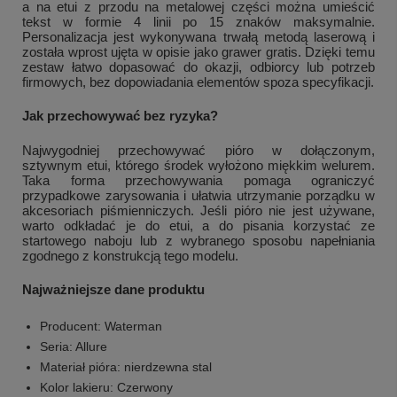
a na etui z przodu na metalowej części można umieścić
tekst w formie 4 linii po 15 znaków maksymalnie.
Personalizacja jest wykonywana trwałą metodą laserową i
została wprost ujęta w opisie jako grawer gratis. Dzięki temu
zestaw łatwo dopasować do okazji, odbiorcy lub potrzeb
firmowych, bez dopowiadania elementów spoza specyfikacji.
Jak przechowywać bez ryzyka?
Najwygodniej przechowywać pióro w dołączonym,
sztywnym etui, którego środek wyłożono miękkim welurem.
Taka forma przechowywania pomaga ograniczyć
przypadkowe zarysowania i ułatwia utrzymanie porządku w
akcesoriach piśmienniczych. Jeśli pióro nie jest używane,
warto odkładać je do etui, a do pisania korzystać ze
startowego naboju lub z wybranego sposobu napełniania
zgodnego z konstrukcją tego modelu.
Najważniejsze dane produktu
Producent: Waterman
Seria: Allure
Materiał pióra: nierdzewna stal
Kolor lakieru: Czerwony