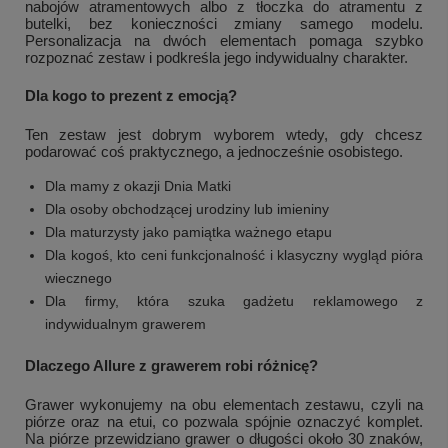
nabojów atramentowych albo z tłoczka do atramentu z
butelki, bez konieczności zmiany samego modelu.
Personalizacja na dwóch elementach pomaga szybko
rozpoznać zestaw i podkreśla jego indywidualny charakter.
Dla kogo to prezent z emocją?
Ten zestaw jest dobrym wyborem wtedy, gdy chcesz
podarować coś praktycznego, a jednocześnie osobistego.
Dla mamy z okazji Dnia Matki
Dla osoby obchodzącej urodziny lub imieniny
Dla maturzysty jako pamiątka ważnego etapu
Dla kogoś, kto ceni funkcjonalność i klasyczny wygląd pióra
wiecznego
Dla firmy, która szuka gadżetu reklamowego z
indywidualnym grawerem
Dlaczego Allure z grawerem robi różnicę?
Grawer wykonujemy na obu elementach zestawu, czyli na
piórze oraz na etui, co pozwala spójnie oznaczyć komplet.
Na piórze przewidziano grawer o długości około 30 znaków,