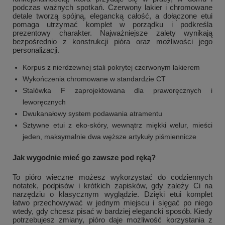
podczas ważnych spotkań. Czerwony lakier i chromowane
detale tworzą spójną, elegancką całość, a dołączone etui
pomaga utrzymać komplet w porządku i podkreśla
prezentowy charakter. Najważniejsze zalety wynikają
bezpośrednio z konstrukcji pióra oraz możliwości jego
personalizacji.
Korpus z nierdzewnej stali pokrytej czerwonym lakierem
Wykończenia chromowane w standardzie CT
Stalówka F zaprojektowana dla praworęcznych i
leworęcznych
Dwukanałowy system podawania atramentu
Sztywne etui z eko-skóry, wewnątrz miękki welur, mieści
jeden, maksymalnie dwa węższe artykuły piśmiennicze
Jak wygodnie mieć go zawsze pod ręką?
To pióro wieczne możesz wykorzystać do codziennych
notatek, podpisów i krótkich zapisków, gdy zależy Ci na
narzędziu o klasycznym wyglądzie. Dzięki etui komplet
łatwo przechowywać w jednym miejscu i sięgać po niego
wtedy, gdy chcesz pisać w bardziej elegancki sposób. Kiedy
potrzebujesz zmiany, pióro daje możliwość korzystania z