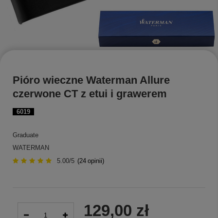
Pióro wieczne Waterman Allure
czerwone CT z etui i grawerem
6019
Graduate
WATERMAN
5.00/5
(
24
opinii)
129,00 zł