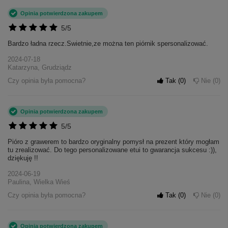
Opinia potwierdzona zakupem
5/5
Bardzo ładna rzecz.Swietnie,ze można ten piórnik spersonalizować.
2024-07-18
Katarzyna, Grudziądz
Czy opinia była pomocna?
Tak
0
Nie
0
Opinia potwierdzona zakupem
5/5
Pióro z grawerem to bardzo oryginalny pomysł na prezent który mogłam
tu zrealizować. Do tego personalizowane etui to gwarancja sukcesu :)),
dziękuję !!
2024-06-19
Paulina, Wielka Wieś
Czy opinia była pomocna?
Tak
0
Nie
0
Opinia potwierdzona zakupem