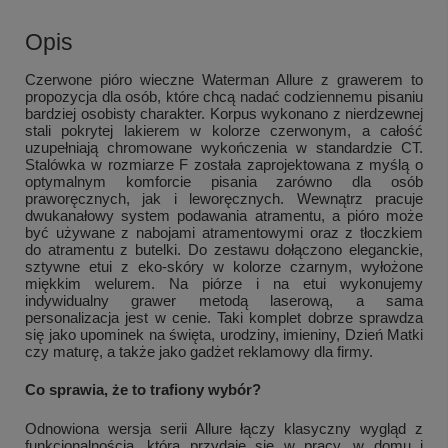
Opis
Czerwone pióro wieczne Waterman Allure z grawerem to
propozycja dla osób, które chcą nadać codziennemu pisaniu
bardziej osobisty charakter. Korpus wykonano z nierdzewnej
stali pokrytej lakierem w kolorze czerwonym, a całość
uzupełniają chromowane wykończenia w standardzie CT.
Stalówka w rozmiarze F została zaprojektowana z myślą o
optymalnym komforcie pisania zarówno dla osób
praworęcznych, jak i leworęcznych. Wewnątrz pracuje
dwukanałowy system podawania atramentu, a pióro może
być używane z nabojami atramentowymi oraz z tłoczkiem
do atramentu z butelki. Do zestawu dołączono eleganckie,
sztywne etui z eko-skóry w kolorze czarnym, wyłożone
miękkim welurem. Na piórze i na etui wykonujemy
indywidualny grawer metodą laserową, a sama
personalizacja jest w cenie. Taki komplet dobrze sprawdza
się jako upominek na święta, urodziny, imieniny, Dzień Matki
czy maturę, a także jako gadżet reklamowy dla firmy.
Co sprawia, że to trafiony wybór?
Odnowiona wersja serii Allure łączy klasyczny wygląd z
funkcjonalnością, która przydaje się w pracy, w domu i