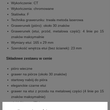
Wykończenie: CT
Wykończenia: chromowane
Stalówka: F
Technika grawerunku: trwała metoda laserowa
Grawerunek (pióro): około 30 znaków
Grawerunek (etui, przód, metalowa część): 4 linie po 15
znaków maksymalnie
Wymiary etui: 165 x 29 mm
Szerokość wnętrza etui (bez ścianek): 23 mm
Składowe zestawu w cenie
pióro wieczne
grawer na piórze (około 30 znaków)
startowy nabój do pióra
eleganckie czarne etui
grawer na etui z przodu na metalowej części (4 linie po 15
znaków maksymalnie)
etui tekturowe Waterman
gwarancja producenta- 3 lata