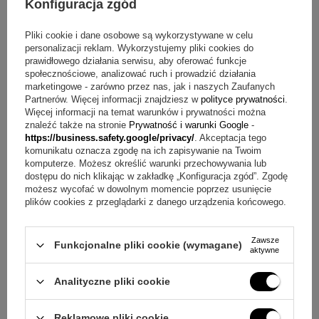
Konfiguracja zgód
O co pytają najczęściej?
Pliki cookie i dane osobowe są wykorzystywane w celu
personalizacji reklam. Wykorzystujemy pliki cookies do
Pytanie:
Jak długi może być grawer na piórze?
Odpowiedź:
prawidłowego działania serwisu, aby oferować funkcje
Na piórze przewidziano grawer o długości około 30 znaków.
społecznościowe, analizować ruch i prowadzić działania
Pytanie:
Jak wygląda grawer na etui?
Odpowiedź:
Grawer
marketingowe - zarówno przez nas, jak i naszych Zaufanych
jest wykonywany z przodu na metalowej części etui i może
Partnerów. Więcej informacji znajdziesz w
polityce prywatności
.
mieć 4 linie po 15 znaków maksymalnie.
Więcej informacji na temat warunków i prywatności można
znaleźć także na stronie
Prywatność i warunki Google
-
Pytanie:
Czy stalówka F jest wygodna także dla osób
https://business.safety.google/privacy/
. Akceptacja tego
leworęcznych?
Odpowiedź:
Stalówka w rozmiarze F
komunikatu oznacza zgodę na ich zapisywanie na Twoim
została zaprojektowana dla optymalnego komfortu pisania
komputerze. Możesz określić warunki przechowywania lub
dla osób praworęcznych i leworęcznych.
dostępu do nich klikając w zakładkę „Konfiguracja zgód”. Zgodę
możesz wycofać w dowolnym momencie poprzez usunięcie
Pytanie:
Jak można napełniać pióro atramentem?
plików cookies z przeglądarki z danego urządzenia końcowego.
Odpowiedź:
Model może być używany z nabojami
atramentowymi, a także z tłoczkiem przystosowanym do
napełniania atramentami w butelkach.
Zawsze
+
4
Funkcjonalne pliki cookie (wymagane)
aktywne
Pytanie:
Co otrzymuję w komplecie?
Odpowiedź:
W
zestawie jest pióro wieczne, startowy nabój, eleganckie
Zobacz więcej
czarne etui, etui tekturowe Waterman oraz gwarancja
Analityczne pliki cookie
producenta- 3 lata.
Gotowy pomysł na prezent
Reklamowe pliki cookie