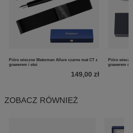
Pióro wieczne Waterman Allure czarne mat CT z
Pióro wieczne
grawerem i etui
grawerem dla
149,00 zł
ZOBACZ RÓWNIEŻ