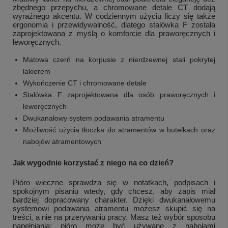
zbędnego przepychu, a chromowane detale CT dodają
wyraźnego akcentu. W codziennym użyciu liczy się także
ergonomia i przewidywalność, dlatego stalówka F została
zaprojektowana z myślą o komforcie dla praworęcznych i
leworęcznych.
Matowa czerń na korpusie z nierdzewnej stali pokrytej
lakierem
Wykończenie CT i chromowane detale
Stalówka F zaprojektowana dla osób praworęcznych i
leworęcznych
Dwukanałowy system podawania atramentu
Możliwość użycia tłoczka do atramentów w butelkach oraz
nabojów atramentowych
Jak wygodnie korzystać z niego na co dzień?
Pióro wieczne sprawdza się w notatkach, podpisach i
spokojnym pisaniu wtedy, gdy chcesz, aby zapis miał
bardziej dopracowany charakter. Dzięki dwukanałowemu
systemowi podawania atramentu możesz skupić się na
treści, a nie na przerywaniu pracy. Masz też wybór sposobu
napełniania: pióro może być używane z nabojami