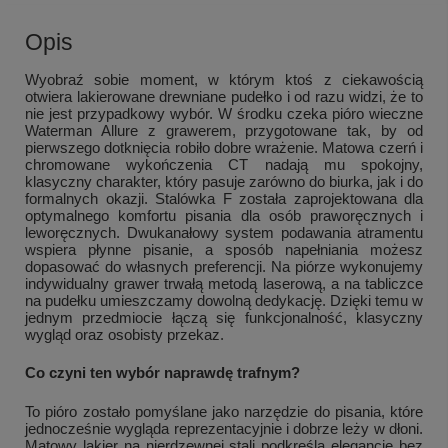
Opis
Wyobraź sobie moment, w którym ktoś z ciekawością
otwiera lakierowane drewniane pudełko i od razu widzi, że to
nie jest przypadkowy wybór. W środku czeka pióro wieczne
Waterman Allure z grawerem, przygotowane tak, by od
pierwszego dotknięcia robiło dobre wrażenie. Matowa czerń i
chromowane wykończenia CT nadają mu spokojny,
klasyczny charakter, który pasuje zarówno do biurka, jak i do
formalnych okazji. Stalówka F została zaprojektowana dla
optymalnego komfortu pisania dla osób praworęcznych i
leworęcznych. Dwukanałowy system podawania atramentu
wspiera płynne pisanie, a sposób napełniania możesz
dopasować do własnych preferencji. Na piórze wykonujemy
indywidualny grawer trwałą metodą laserową, a na tabliczce
na pudełku umieszczamy dowolną dedykację. Dzięki temu w
jednym przedmiocie łączą się funkcjonalność, klasyczny
wygląd oraz osobisty przekaz.
Co czyni ten wybór naprawdę trafnym?
To pióro zostało pomyślane jako narzędzie do pisania, które
jednocześnie wygląda reprezentacyjnie i dobrze leży w dłoni.
Matowy lakier na nierdzewnej stali podkreśla elegancję bez