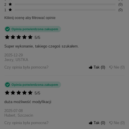
2
0
1
0
Kliknij ocenę aby filtrować opinie
Opinia potwierdzona zakupem
5/5
Super wykonanie, takiego czegoś szukałem.
2025-12-29
Jerzy, USTKA
Czy opinia była pomocna?
Tak
0
Nie
0
Opinia potwierdzona zakupem
5/5
duża możliwość modyfikacji
2025-07-08
Hubert, Szczecin
Czy opinia była pomocna?
Tak
0
Nie
0