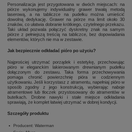
Personalizacja jest przygotowana w dwóch miejscach: na
piórze wykonujemy indywidualny grawer trwałą metodą
laserową, a na tabliczce na pudełku można umieścić
dowolną dedykację. Grawer na piórze ma limit około 30
znaków, co ułatwia dobranie krótkiego, czytelnego przekazu.
Taki układ pozwala połączyć dyskretny znak na samym
piórze z pełniejszą treścią na tabliczce, bez dopowiadania
elementów, których nie ma w zestawie.
Jak bezpiecznie odkładać pióro po użyciu?
Najprościej utrzymać porządek i estetykę, przechowując
pióro w eleganckim lakierowanym drewnianym pudełku
dołączonym do zestawu. Taka forma przechowywania
pomaga chronić powierzchnię pióra w codziennym
użytkowaniu. Jeśli korzystasz z atramentu, napełniaj pióro w
sposób zgodny z jego konstrukcją, wybierając naboje
atramentowe lub tłoczek przystosowany do atramentów w
butelkach. Drobne nawyki i stałe miejsce odkładania
sprawiają, że komplet łatwiej utrzymać w dobrej kondycji.
Szczegóły produktu
Producent: Waterman