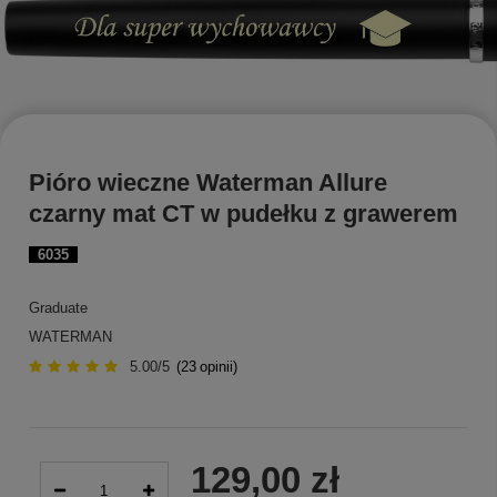
Pióro wieczne Waterman Allure
czarny mat CT w pudełku z grawerem
6035
Graduate
WATERMAN
5.00/5
(
23
opinii)
129,00 zł