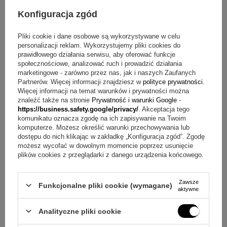
eleganckie lakierowane drewniane pudełko
Konfiguracja zgód
tabliczka z dowolną dedykacją
gwarancja producenta na pióro - 3 lata.
Pliki cookie i dane osobowe są wykorzystywane w celu
personalizacji reklam. Wykorzystujemy pliki cookies do
Najczęstsze wątpliwości
prawidłowego działania serwisu, aby oferować funkcje
społecznościowe, analizować ruch i prowadzić działania
Pytanie:
Jak długi może być grawer na piórze?
Odpowiedź:
marketingowe - zarówno przez nas, jak i naszych Zaufanych
Grawer na piórze ma limit około 30 znaków i jest
Partnerów. Więcej informacji znajdziesz w
polityce prywatności
.
wykonywany trwałą metodą laserową.
Więcej informacji na temat warunków i prywatności można
Pytanie:
Jak wygląda dedykacja na pudełku?
Odpowiedź:
znaleźć także na stronie
Prywatność i warunki Google
-
Na pudełku znajduje się tabliczka z dowolną dedykacją.
https://business.safety.google/privacy/
. Akceptacja tego
komunikatu oznacza zgodę na ich zapisywanie na Twoim
Pytanie:
Jak można napełniać to pióro atramentem?
komputerze. Możesz określić warunki przechowywania lub
Odpowiedź:
Pióro może być używane z nabojami
dostępu do nich klikając w zakładkę „Konfiguracja zgód”. Zgodę
atramentowymi, a także z tłoczkiem przystosowanym do
możesz wycofać w dowolnym momencie poprzez usunięcie
napełniania atramentami w butelkach.
plików cookies z przeglądarki z danego urządzenia końcowego.
Pytanie:
Czy stalówka F jest wygodna dla leworęcznych?
Odpowiedź:
Stalówka w rozmiarze F została
Zawsze
zaprojektowana dla optymalnego komfortu pisania dla osób
Funkcjonalne pliki cookie (wymagane)
aktywne
praworęcznych i leworęcznych.
Pytanie:
Co dostaję w zestawie poza piórem?
Odpowiedź:
Analityczne pliki cookie
W komplecie są nabój startowy do pióra, lakierowane
drewniane pudełko, tabliczka z dowolną dedykacją oraz