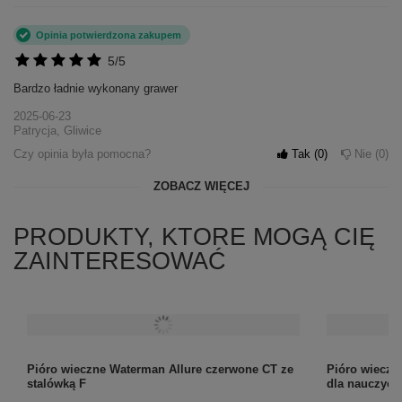
Opinia potwierdzona zakupem
5/5
Bardzo ładnie wykonany grawer
2025-06-23
Patrycja, Gliwice
Czy opinia była pomocna?
Tak
0
Nie
0
ZOBACZ WIĘCEJ
PRODUKTY, KTORE MOGĄ CIĘ
ZAINTERESOWAĆ
Pióro wieczne Waterman Allure czerwone CT ze
Pióro wieczn
stalówką F
dla nauczycie