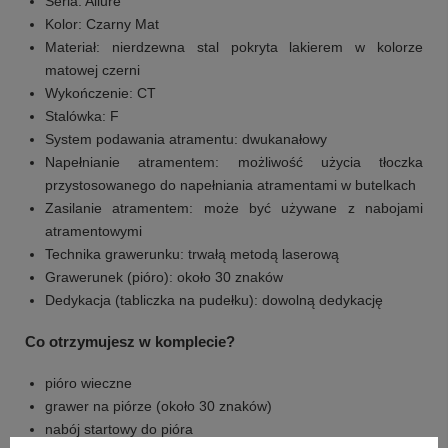
Seria: Allure
Kolor: Czarny Mat
Materiał: nierdzewna stal pokryta lakierem w kolorze
matowej czerni
Wykończenie: CT
Stalówka: F
System podawania atramentu: dwukanałowy
Napełnianie atramentem: możliwość użycia tłoczka
przystosowanego do napełniania atramentami w butelkach
Zasilanie atramentem: może być używane z nabojami
atramentowymi
Technika grawerunku: trwałą metodą laserową
Grawerunek (pióro): około 30 znaków
Dedykacja (tabliczka na pudełku): dowolną dedykację
+
3
Co otrzymujesz w komplecie?
Zobacz więcej
pióro wieczne
grawer na piórze (około 30 znaków)
nabój startowy do pióra