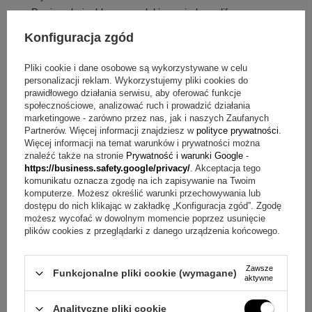
Powierzchnia: błyszczący lakier, spiralny szlif
Sekcja przednia: czarne tworzywo sztuczne, polerowana
Konfiguracja zgód
Stalówka: wysokiej jakości stal nierdzewna
System podawania atramentu: dwukanałowy
Pliki cookie i dane osobowe są wykorzystywane w celu
Sposób zasilania: naboje
personalizacji reklam. Wykorzystujemy pliki cookies do
Możliwość napełniania: tłoczek napełniany atramentem
prawidłowego działania serwisu, aby oferować funkcje
społecznościowe, analizować ruch i prowadzić działania
(tłoczek nie dołączony)
marketingowe - zarówno przez nas, jak i naszych Zaufanych
Gwarancja producenta: 2 lata
Partnerów. Więcej informacji znajdziesz w
polityce prywatności
.
Więcej informacji na temat warunków i prywatności można
W cenie są ujęte następujące elementy
znaleźć także na stronie
Prywatność i warunki Google
-
https://business.safety.google/privacy/
. Akceptacja tego
komunikatu oznacza zgodę na ich zapisywanie na Twoim
Urban pióro wieczne Nightsky Blue CT
komputerze. Możesz określić warunki przechowywania lub
nabój niebieski;
dostępu do nich klikając w zakładkę „Konfiguracja zgód”. Zgodę
etui prezentowe
możesz wycofać w dowolnym momencie poprzez usunięcie
gwarancja producenta - 2 lata
plików cookies z przeglądarki z danego urządzenia końcowego.
Pytania przed zakupem pióra wiecznego Parker Urban
Zawsze
Funkcjonalne pliki cookie (wymagane)
aktywne
Pytanie:
Jak działa system podawania atramentu?
Odpowiedź:
System podawania atramentu jest
Analityczne pliki cookie
dwukanałowy.