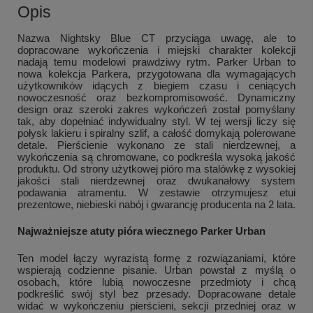
Opis
Nazwa Nightsky Blue CT przyciąga uwagę, ale to
dopracowane wykończenia i miejski charakter kolekcji
nadają temu modelowi prawdziwy rytm. Parker Urban to
nowa kolekcja Parkera, przygotowana dla wymagających
użytkowników idących z biegiem czasu i ceniących
nowoczesność oraz bezkompromisowość. Dynamiczny
design oraz szeroki zakres wykończeń został pomyślany
tak, aby dopełniać indywidualny styl. W tej wersji liczy się
połysk lakieru i spiralny szlif, a całość domykają polerowane
detale. Pierścienie wykonano ze stali nierdzewnej, a
wykończenia są chromowane, co podkreśla wysoką jakość
produktu. Od strony użytkowej pióro ma stalówkę z wysokiej
jakości stali nierdzewnej oraz dwukanałowy system
podawania atramentu. W zestawie otrzymujesz etui
prezentowe, niebieski nabój i gwarancję producenta na 2 lata.
Najważniejsze atuty pióra wiecznego Parker Urban
Ten model łączy wyrazistą formę z rozwiązaniami, które
wspierają codzienne pisanie. Urban powstał z myślą o
osobach, które lubią nowoczesne przedmioty i chcą
podkreślić swój styl bez przesady. Dopracowane detale
widać w wykończeniu pierścieni, sekcji przedniej oraz w