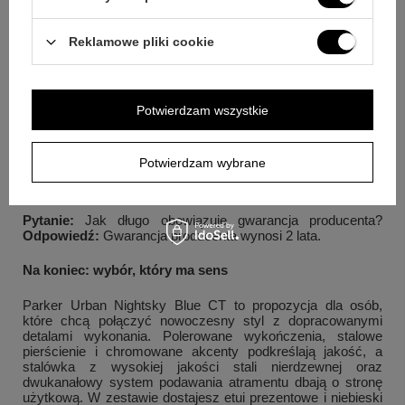
Pytanie:
Jak można zasilać pióro atramentem?
Odpowiedź:
W piórze można korzystać z nabojów lub z
Reklamowe pliki cookie
tłoczka napełnianego atramentem, przy czym tłoczek nie
jest dołączony.
Pytanie:
Jakie materiały i wykończenia zastosowano w
Potwierdzam wszystkie
detalach?
Odpowiedź:
Pierścienie są wykonane ze stali
nierdzewnej, a wykończenia są chromowane.
Pytanie:
Jak wygląda powierzchnia korpusu?
Odpowiedź:
Potwierdzam wybrane
Powierzchnia jest pokryta błyszczącym lakierem i ma
spiralny szlif.
Pytanie:
Jak długo obowiązuje gwarancja producenta?
Odpowiedź:
Gwarancja producenta wynosi 2 lata.
Na koniec: wybór, który ma sens
Parker Urban Nightsky Blue CT to propozycja dla osób,
które chcą połączyć nowoczesny styl z dopracowanymi
detalami wykonania. Polerowane wykończenia, stalowe
pierścienie i chromowane akcenty podkreślają jakość, a
stalówka z wysokiej jakości stali nierdzewnej oraz
dwukanałowy system podawania atramentu dbają o stronę
użytkową. W zestawie dostajesz etui prezentowe i niebieski