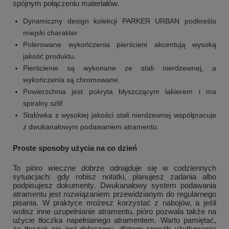
spójnym połączeniu materiałów.
Dynamiczny design kolekcji PARKER URBAN podkreśla
miejski charakter.
Polerowane wykończenia pierścieni akcentują wysoką
jakość produktu.
Pierścienie są wykonane ze stali nierdzewnej, a
wykończenia są chromowane.
Powierzchnia jest pokryta błyszczącym lakierem i ma
spiralny szlif.
Stalówka z wysokiej jakości stali nierdzewnej współpracuje
z dwukanałowym podawaniem atramentu.
Proste sposoby użycia na co dzień
To pióro wieczne dobrze odnajduje się w codziennych
sytuacjach: gdy robisz notatki, planujesz zadania albo
podpisujesz dokumenty. Dwukanałowy system podawania
atramentu jest rozwiązaniem przewidzianym do regularnego
pisania. W praktyce możesz korzystać z nabojów, a jeśli
wolisz inne uzupełnianie atramentu, pióro pozwala także na
użycie tłoczka napełnianego atramentem. Warto pamiętać,
że tłoczek nie jest dołączony, dlatego sposób użytkowania