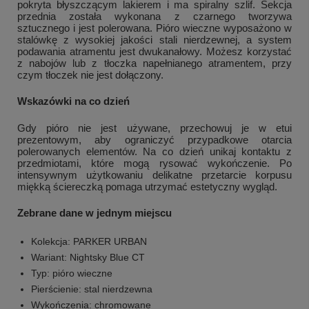
pokryta błyszczącym lakierem i ma spiralny szlif. Sekcja
przednia została wykonana z czarnego tworzywa
sztucznego i jest polerowana. Pióro wieczne wyposażono w
stalówkę z wysokiej jakości stali nierdzewnej, a system
podawania atramentu jest dwukanałowy. Możesz korzystać
z nabojów lub z tłoczka napełnianego atramentem, przy
czym tłoczek nie jest dołączony.
Wskazówki na co dzień
Gdy pióro nie jest używane, przechowuj je w etui
prezentowym, aby ograniczyć przypadkowe otarcia
polerowanych elementów. Na co dzień unikaj kontaktu z
przedmiotami, które mogą rysować wykończenie. Po
intensywnym użytkowaniu delikatne przetarcie korpusu
miękką ściereczką pomaga utrzymać estetyczny wygląd.
Zebrane dane w jednym miejscu
+
4
Kolekcja: PARKER URBAN
Wariant: Nightsky Blue CT
Zobacz więcej
Typ: pióro wieczne
Pierścienie: stal nierdzewna
Wykończenia: chromowane