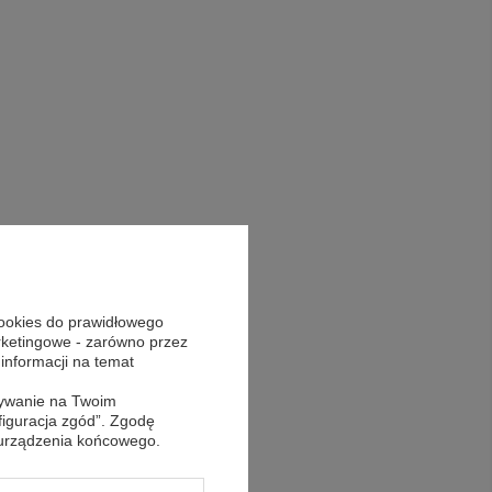
cookies do prawidłowego
arketingowe - zarówno przez
 informacji na temat
sywanie na Twoim
figuracja zgód”. Zgodę
 urządzenia końcowego.