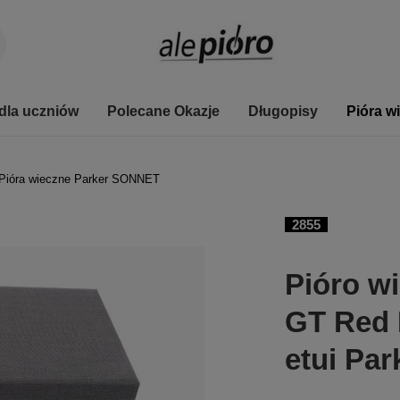
dla uczniów
Polecane Okazje
Długopisy
Pióra w
Pióra wieczne Parker SONNET
2855
Pióro w
GT Red 
etui Par