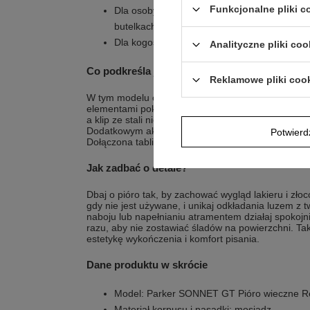
Funkcjonalne pliki 
Dla osoby, która korzysta z nabojów atrame
butelkach
Dla kogoś, kto zwraca uwagę na złocone det
Analityczne pliki coo
Co podkreśla jego styl?
Reklamowe pliki coo
W tym modelu charakter buduje zestawienie satyn
elementami pokrytymi złotem. Potrójny pierścień w
a klip ze stali nierdzewnej również pokryto złotem,
Dodatkowym akcentem jest korona nasadki z mosi
Potwier
Dołączona tabliczka z wybraną dedykacją pozwala 
Jak zadbać o detale?
Dbaj o pióro tak, by zachować wygląd lakieru i zło
gdy nie jest używane, i unikaj odkładania luzem z
naboju lub napełnianiu atramentem działaj spokojn
razu, aby nie zostawiać śladów na powierzchni. T
estetykę wykończenia i komfort pisania.
Dane produktu w skrócie
Model: Parker SONNET GT Pióro wieczne R
Materiał korpusu i nasadki: mosiądz