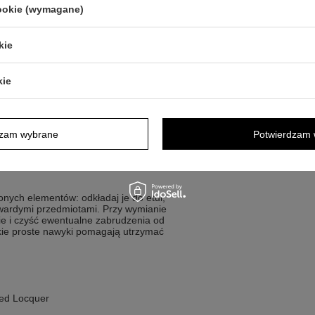
cookie (wymagane)
ntowych lub preferuje atramenty w
ale i spójność wykończeń
kie
kie
owego czerwonego lakieru z
ykonano z mosiądzu i pokryto złotem,
 dzięki czemu całość wygląda spójnie.
ądzu platerowanego złotem.
dzam wybrane
Potwierdzam 
nadać prezentowi osobisty przekaz.
conych elementów: odkładaj je do etui,
 twardymi przedmiotami. Przy wymianie
ie i czyść ewentualne zabrudzenia od
akie proste nawyki pomagają utrzymać
ed Locquer