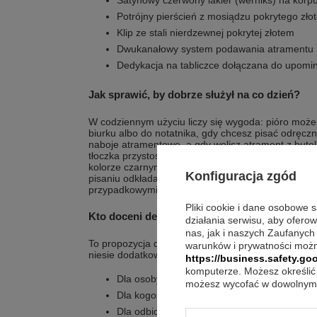
Satynowy czerwony lakier (werniks) na korpu
Potrójny pierścień z mosiądzu pokrytego zło
Klip ze stali nierdzewnej pokrytej złotem
Dwukanałowy system podawania atramentu
Dedykacja na tabliczce dołączana do upomi
Jak sprawić, by dobrze służył na co dzień?
W codziennym użyciu liczy się wygoda: pióro może
biurku albo do notatnika, gdy chcesz pisać odręcznie
naboje atramentowe, a gdy wolisz atrament z butelk
tłoczka przystosowanego do takiego napełniania. 
kolorze czarnym, więc możesz zacząć bez dodat
Konfiguracja zgód
pisaniu odkładaj pióro do etui prezentowego PARK
przypadkowymi zarysowaniami.
Pliki cookie i dane osobowe 
Kto doceni detale i przekaz?
działania serwisu, aby ofero
nas, jak i naszych Zaufanych
To propozycja dla osób, które cenią dopracowane w
warunków i prywatności możn
niesie dodatkowy sens.
https://business.safety.goo
komputerze. Możesz określić 
Dla osoby, która chce pisać piórem o wyraf
możesz wycofać w dowolnym 
Dla kogoś, kto lubi czerwony akcent w klasyc
Dla odbiorcy, który doceni dedykację na tab