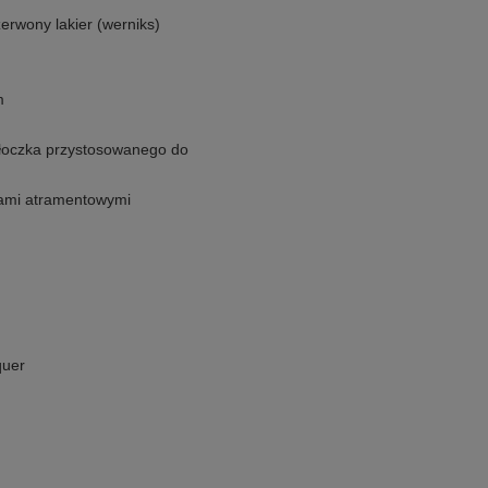
erwony lakier (werniks)
m
tłoczka przystosowanego do
ami atramentowymi
quer