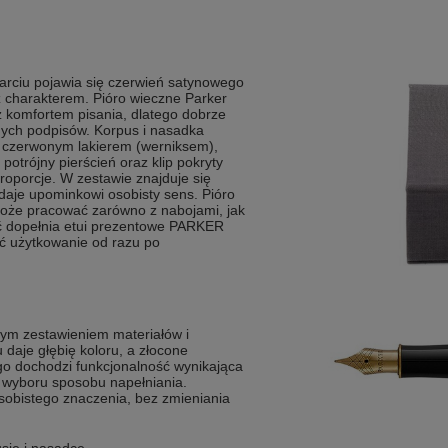
rciu pojawia się czerwień satynowego
 z charakterem. Pióro wieczne Parker
 komfortem pisania, dlatego dobrze
nych podpisów. Korpus i nasadka
 czerwonym lakierem (werniksem),
potrójny pierścień oraz klip pokryty
proporcje. W zestawie znajduje się
daje upominkowi osobisty sens. Pióro
że pracować zarówno z nabojami, jak
ość dopełnia etui prezentowe PARKER
ąć użytkowanie od razu po
m zestawieniem materiałów i
daje głębię koloru, a złocone
go dochodzi funkcjonalność wynikająca
 wyboru sposobu napełniania.
osobistego znaczenia, bez zmieniania