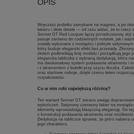
Wręczasz pudełko zamykane na magnes, a po otwa
lakieru i złote detale — od razu widać, że to rzecz
Sonnet GT Red Locquer łączy ponadczasowy styl z
pasuje zarówno do codziennych notatek, jak i waż
zostały wykonane z mosiądzu i pokryte satynowym
który buduje elegancki efekt bez przesady. Złocony 
złotem podkreślają linię modelu i porządkują jego 
elegancka tabliczka z wybraną dedykacją, która na
ma dwukanałowy system podawania atramentu i mo
i z atramentem z butelki przy użyciu tłoczka. Cał
oraz startowe naboje, dzięki czemu łatwo rozpocz
rozpakowaniu.
Co w nim robi największą różnicę?
Ten wariant Sonnet GT zwraca uwagę dopracowany
wykończeń. Satynowy czerwony lakier na mosiądzu 
elementy wprowadzają klasyczną elegancję. Do te
z konstrukcji podawania atramentu oraz możliwość
Dedykacja na tabliczce sprawia, że pióro nabiera 
jego charakteru.