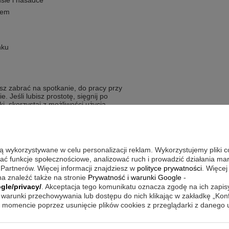
sie i nasadce
tem
nku
sz zabrać na spotkanie, do pracy przy
. Jeśli lubisz prostotę, sięgnij po
i, skorzystaj z możliwości użycia
W zestawie masz startowe naboje w
kowych przygotowań. Po skończonym
ER, aby chronić wykończenia przed
są wykorzystywane w celu personalizacji reklam. Wykorzystujemy pliki 
wać funkcje społecznościowe, analizować ruch i prowadzić działania m
 Partnerów. Więcej informacji znajdziesz w
polityce prywatności
. Więcej
ykończenie i lubią, gdy przedmiot
a znaleźć także na stronie
Prywatność i warunki Google
-
gle/privacy/
. Akceptacja tego komunikatu oznacza zgodę na ich zapi
warunki przechowywania lub dostępu do nich klikając w zakładkę „Kon
inowanym wyglądzie
momencie poprzez usunięcie plików cookies z przeglądarki z danego
znej formie
liczce dołączaną do upominku