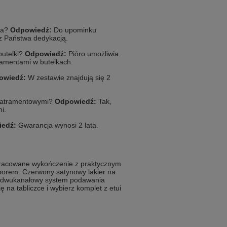
ra?
Odpowiedź:
Do upominku
ez Państwa dedykacją.
butelki?
Odpowiedź:
Pióro umożliwia
ramentami w butelkach.
owiedź:
W zestawie znajdują się 2
 atramentowymi?
Odpowiedź:
Tak,
i.
edź:
Gwarancja wynosi 2 lata.
opracowane wykończenie z praktycznym
orem. Czerwony satynowy lakier na
 a dwukanałowy system podawania
 na tabliczce i wybierz komplet z etui