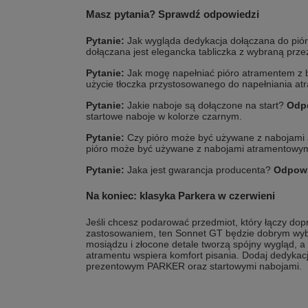
Masz pytania? Sprawdź odpowiedzi
Pytanie:
Jak wygląda dedykacja dołączana do pió
dołączana jest elegancka tabliczka z wybraną prz
Pytanie:
Jak mogę napełniać pióro atramentem z 
użycie tłoczka przystosowanego do napełniania at
Pytanie:
Jakie naboje są dołączone na start?
Odp
startowe naboje w kolorze czarnym.
Pytanie:
Czy pióro może być używane z nabojami
pióro może być używane z nabojami atramentowym
Pytanie:
Jaka jest gwarancja producenta?
Odpowi
Na koniec: klasyka Parkera w czerwieni
Jeśli chcesz podarować przedmiot, który łączy d
zastosowaniem, ten Sonnet GT będzie dobrym wyb
mosiądzu i złocone detale tworzą spójny wygląd,
atramentu wspiera komfort pisania. Dodaj dedykację
prezentowym PARKER oraz startowymi nabojami.