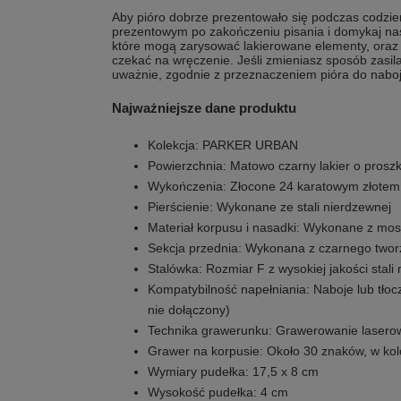
Aby pióro dobrze prezentowało się podczas codzien
prezentowym po zakończeniu pisania i domykaj nas
które mogą zarysować lakierowane elementy, oraz
czekać na wręczenie. Jeśli zmieniasz sposób zasila
uważnie, zgodnie z przeznaczeniem pióra do naboj
Najważniejsze dane produktu
Kolekcja: PARKER URBAN
Powierzchnia: Matowo czarny lakier o prosz
Wykończenia: Złocone 24 karatowym złotem
Pierścienie: Wykonane ze stali nierdzewnej
Materiał korpusu i nasadki: Wykonane z mo
Sekcja przednia: Wykonana z czarnego twor
Stalówka: Rozmiar F z wysokiej jakości stali
Kompatybilność napełniania: Naboje lub tło
nie dołączony)
Technika grawerunku: Grawerowanie lasero
Grawer na korpusie: Około 30 znaków, w kol
Wymiary pudełka: 17,5 x 8 cm
Wysokość pudełka: 4 cm