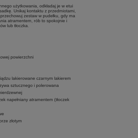
nego użytkowania, odkładaj je w etui
adkę. Unikaj kontaktu z przedmiotami,
 przechowuj zestaw w pudełku, gdy ma
nia atramentem, rób to spokojnie i
ów lub tłoczka.
kowej powierzchni
siądzu lakierowane czarnym lakierem
zywa sztucznego i polerowana
 nierdzewnej
czek napełniany atramentem (tłoczek
we
orze złotym