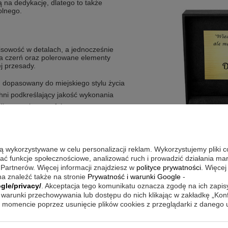
ą na dedykację, dlatego to także
olnego.
sowość w detalach, a jednocześnie
a czerń oraz polerowane elementy
j przesady.
dopasowany do miejskiego stylu życia
hni podkreślający jakość wykonania
la wyrazistego efektu
ali nierdzewnej
tyku welurem w środku
są wykorzystywane w celu personalizacji reklam. Wykorzystujemy pliki 
wać funkcje społecznościowe, analizować ruch i prowadzić działania m
 Partnerów. Więcej informacji znajdziesz w
polityce prywatności
. Więcej
ać w swoim tempie i z większą
a znaleźć także na stronie
Prywatność i warunki Google
-
dpisujesz dokumenty, czy tworzysz
gle/privacy/
. Akceptacja tego komunikatu oznacza zgodę na ich zapi
sz inne rozwiązanie, pióro obsługuje
dołączony). W komplecie znajduje się
warunki przechowywania lub dostępu do nich klikając w zakładkę „Kon
c łatwo zadbać o bezpieczne
momencie poprzez usunięcie plików cookies z przeglądarki z danego
giem Twojej firmy lub
nku.