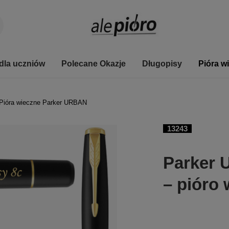
dla uczniów
Polecane Okazje
Długopisy
Pióra w
Pióra wieczne Parker URBAN
13243
Parker 
– pióro