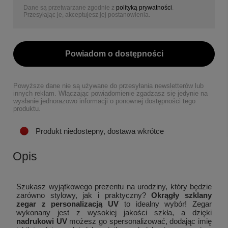
Dane są przetwarzane zgodnie z
polityką prywatności
.
Przesyłając je, akceptujesz jej postanowienia.
Powiadom o dostępności
Powyższe dane nie są używane do przesyłania newsletterów lub
innych reklam. Włączając powiadomienie zgadzasz się jedynie na
wysłanie jednorazowo informacji o ponownej dostępności tego
produktu.
Produkt niedostepny, dostawa wkrótce
Opis
Szukasz wyjątkowego prezentu na urodziny, który będzie
zarówno stylowy, jak i praktyczny?
Okrągły szklany
zegar z personalizacją UV
to idealny wybór! Zegar
wykonany jest z wysokiej jakości szkła, a dzięki
nadrukowi UV
możesz go spersonalizować, dodając imię