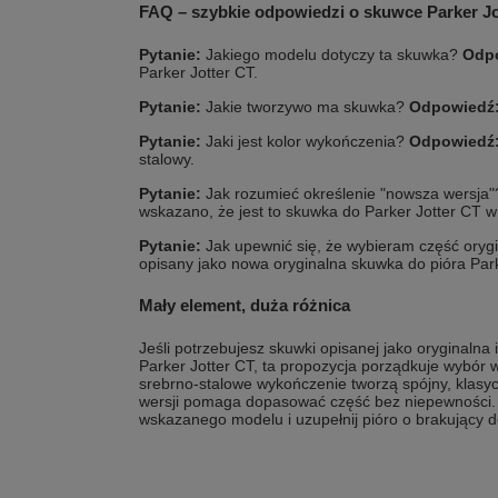
FAQ – szybkie odpowiedzi o skuwce Parker Jo
Pytanie:
Jakiego modelu dotyczy ta skuwka?
Odp
Parker Jotter CT.
Pytanie:
Jakie tworzywo ma skuwka?
Odpowiedź
Pytanie:
Jaki jest kolor wykończenia?
Odpowiedź
stalowy.
Pytanie:
Jak rozumieć określenie "nowsza wersja
wskazano, że jest to skuwka do Parker Jotter CT w
Pytanie:
Jak upewnić się, że wybieram część oryg
opisany jako nowa oryginalna skuwka do pióra Park
Mały element, duża różnica
Jeśli potrzebujesz skuwki opisanej jako oryginalna 
Parker Jotter CT, ta propozycja porządkuje wybór w
srebrno-stalowe wykończenie tworzą spójny, klasyc
wersji pomaga dopasować część bez niepewności. 
wskazanego modelu i uzupełnij pióro o brakujący d