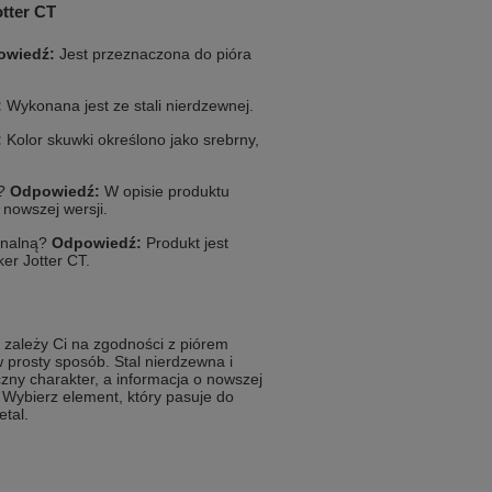
tter CT
owiedź:
Jest przeznaczona do pióra
:
Wykonana jest ze stali nierdzewnej.
:
Kolor skuwki określono jako srebrny,
"?
Odpowiedź:
W opisie produktu
 nowszej wersji.
inalną?
Odpowiedź:
Produkt jest
er Jotter CT.
i zależy Ci na zgodności z piórem
 prosty sposób. Stal nierdzewna i
zny charakter, a informacja o nowszej
Wybierz element, który pasuje do
etal.