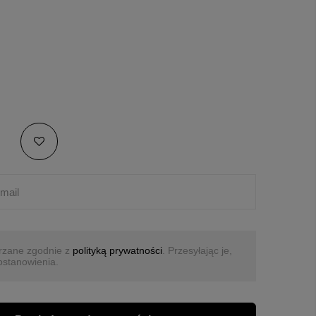
rzane zgodnie z
polityką prywatności
. Przesyłając je,
ostanowienia.