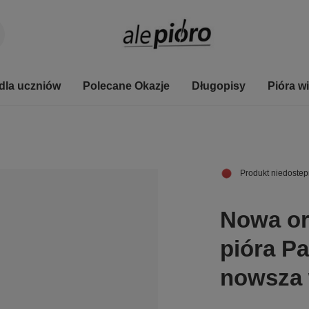
dla uczniów
Polecane Okazje
Długopisy
Pióra w
Produkt niedostep
Nowa or
pióra Pa
nowsza 