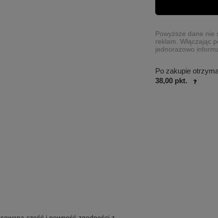
Powyższe dane nie s
reklam. Włączając p
jednorazowo informa
Po zakupie otrzym
38,00 pkt.
pasowana część i pewność zgodności z