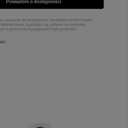
Powiadom o dostępności
ą używane do przesyłania newsletterów lub innych
owiadomienie zgadzasz się jedynie na wysłanie
cji o ponownej dostępności tego produktu.
asz: