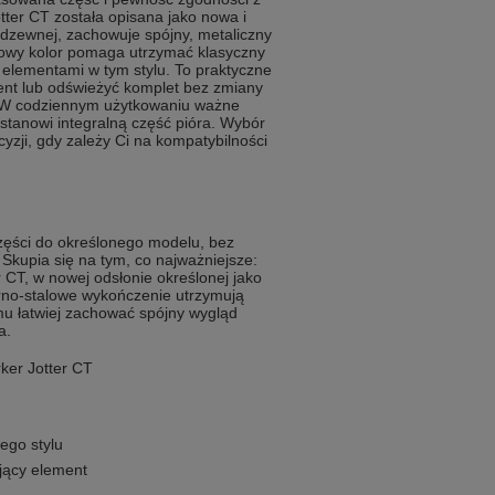
ter CT została opisana jako nowa i
rdzewnej, zachowuje spójny, metaliczny
talowy kolor pomaga utrzymać klasyczny
 elementami w tym stylu. To praktyczne
ment lub odświeżyć komplet bez zmiany
 W codziennym użytkowaniu ważne
 stanowi integralną część pióra. Wybór
cyzji, gdy zależy Ci na kompatybilności
części do określonego modelu, bez
Skupia się na tym, co najważniejsze:
 CT, w nowej odsłonie określonej jako
ebrno-stalowe wykończenie utrzymują
emu łatwiej zachować spójny wygląd
a.
ker Jotter CT
ego stylu
ujący element