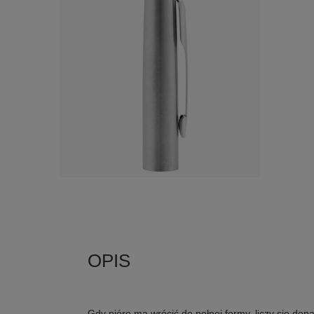
Gdy pióro ma wrócić do pełnej formy, liczy się do