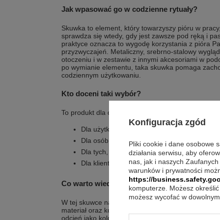
Jak wpasować go w codzienne rytuały?
Skuwka to element, który towarzyszy pióru w pracy,
sprawdza się wtedy, gdy jest zawsze pod ręką i p
praktyce oznacza to wygodę korzystania z pióra Pa
przyzwyczajeń. Metaliczny, srebrno-stalowy wyglą
otoczeniu i w zestawie z innymi akcesoriami w podo
po wymianie elementu, taka skuwka pomaga zacho
codziennym użytkowaniu.
Kto doceni taki wybór?
To produkt dla osób, które szukają konkretnej, zgo
Konfiguracja zgód
Dla użytkowników pióra Parker Jotter CT, któ
Dla osób, które chcą postawić na oryginaln
Pliki cookie i dane osobowe 
Dla tych, którzy preferują stal nierdzewną 
działania serwisu, aby ofero
nas, jak i naszych Zaufanych
Dla klientów, którym zależy na srebrnym, s
warunków i prywatności możn
https://business.safety.goo
Co warto wiedzieć o detalach wykonania?
komputerze. Możesz określić 
możesz wycofać w dowolnym 
W tej skuwce najważniejsze są trzy elementy: prz
materiał oraz kolor. Opis wskazuje stal nierdzewną
odcień jako kolor wykończenia. Zaznaczono również