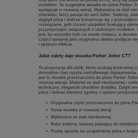
modelem. Ta oryginalna skuwka do pióra Parker Jot
występuje w nowszej wersji. Wykonana ze stali nie
charakter, który pasuje do serii Jotter. Srebrny, s
wygląd pióra i dobrze komponuje się z pozostałymi
rozwiązanie, jeśli chcesz uzupełnić brakujący ele
przyzwyczajeń związanych z ulubionym modelem.
jest, by wszystko było na swoim miejscu, a skuwka
części opisanej jako oryginalna ułatwia podjęcie de
i spójnym efekcie.
Jakie zalety daje skuwka Parker Jotter CT?
To propozycja dla osób, które szukają konkretnej 
domysłów i bez ryzyka nietrafionego dopasowania. 
jest to skuwka przeznaczona do pióra Parker Jotter
nowsza wersja. Materiał ze stali nierdzewnej i sr
techniczny, elegancki charakter dodatku. Dzięki t
pióra i dobrać element zgodny z opisem producent
Oryginalna część przeznaczona do pióra Par
Nowa skuwka w nowszej wersji
Wykonana ze stali nierdzewnej
Kolor srebrny, stalowy pasujący do metaliczn
Prosty sposób na uzupełnienie pióra o brak