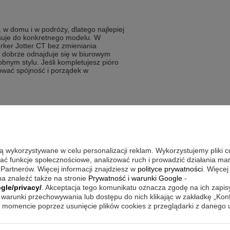
 w domu i w podróży, dlatego najlepiej
asuje do konkretnego modelu. W
rker Jotter CT bez zmieniania
d dobrze odnajduje się w biurowym
bnym stylu. Jeśli kompletujesz pióro
wać spójność i porządek w
dnej części do swojego pióra.
rzy potrzebują skuwki
ą część opisaną jako nowa
są wykorzystywane w celu personalizacji reklam. Wykorzystujemy pliki 
w elementach piśmienniczych
wać funkcje społecznościowe, analizować ruch i prowadzić działania m
 Partnerów. Więcej informacji znajdziesz w
polityce prywatności
. Więcej
talowym kolorze wykończenia
a znaleźć także na stronie
Prywatność i warunki Google
-
gle/privacy/
. Akceptacja tego komunikatu oznacza zgodę na ich zapi
warunki przechowywania lub dostępu do nich klikając w zakładkę „Kon
momencie poprzez usunięcie plików cookies z przeglądarki z danego
eznaczenie do konkretnego modelu,
 jako tworzywo, a srebrny, stalowy
, że jest to nowsza wersja skuwki do