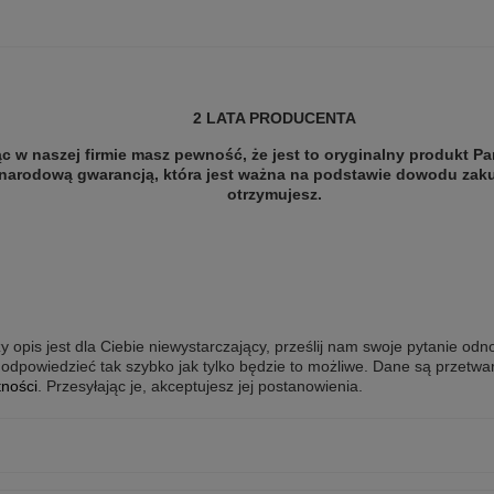
2 LATA PRODUCENTA
c w naszej firmie masz pewność, że jest to oryginalny produkt Par
narodową gwarancją, która jest ważna na podstawie dowodu zaku
otrzymujesz.
y opis jest dla Ciebie niewystarczający, prześlij nam swoje pytanie odn
odpowiedzieć tak szybko jak tylko będzie to możliwe.
Dane są przetwa
tności
. Przesyłając je, akceptujesz jej postanowienia.