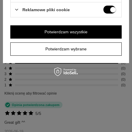
5.00
Liczba wystawionych opinii: 8
Reklamowe pliki cookie
Napisz swoją opinię
Potwierdzam wszystkie
Za opinię otrzymasz
50 pkt.
w naszym programie lojalnościowym.
Potwierdzam wybrane
Pokaż tylko opinie potwierdzone zakupem
5
8
4
0
3
0
2
0
1
0
Kliknij ocenę aby filtrować opinie
Opinia potwierdzona zakupem
5/5
Great gift ^^
2026-06-19