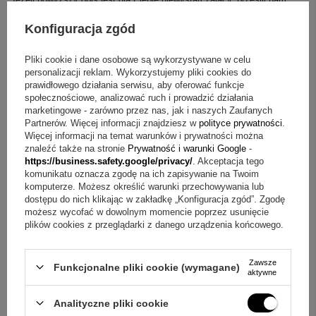
swoje pytanie odnośnie tego produktu. Postaramy się odpowiedzieć tak
szybko jak tylko będzie to możliwe.
Dane są przetwarzane zgodnie z
Konfiguracja zgód
polityką prywatności
. Przesyłając je, akceptujesz jej postanowienia.
Pliki cookie i dane osobowe są wykorzystywane w celu
E-mail
personalizacji reklam. Wykorzystujemy pliki cookies do
prawidłowego działania serwisu, aby oferować funkcje
społecznościowe, analizować ruch i prowadzić działania
marketingowe - zarówno przez nas, jak i naszych Zaufanych
Pytanie
Partnerów. Więcej informacji znajdziesz w
polityce prywatności
.
Więcej informacji na temat warunków i prywatności można
znaleźć także na stronie
Prywatność i warunki Google
-
https://business.safety.google/privacy/
. Akceptacja tego
komunikatu oznacza zgodę na ich zapisywanie na Twoim
komputerze. Możesz określić warunki przechowywania lub
dostępu do nich klikając w zakładkę „Konfiguracja zgód”. Zgodę
Wyślij
możesz wycofać w dowolnym momencie poprzez usunięcie
plików cookies z przeglądarki z danego urządzenia końcowego.
Zawsze
OPINIE
Funkcjonalne pliki cookie (wymagane)
aktywne
Analityczne pliki cookie