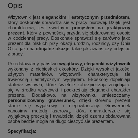
Opis
Wizytownik jest
eleganckim i estetycznym przedmiotem
,
który doskonale sprawdza się w pracy biurowej. Dzięki jest
charakterowi, jest świetnym
pomysłem na praktyczny
prezent
, który z pewnością przyda się obdarowanej osobie
w codziennej pracy. Doskonale sprawdzi się zarówno jako
prezent dla bliskich przy okazji urodzin, rocznicy, czy Dnia
Ojca, jak i na
oficjalne okazje
, takie jak awans czy odejście
z pracy.
Przedstawiamy państwu
wyjątkowy, elegancki wizytownik
wykonany z niebieskiej ekoskóry. Dzięki wysokiej jakości
użytych materiałów, wizytownik charakteryzuje się
trwałością i estetycznym wyglądem. Ekoskórę dopełniają
stalowe wstawki, które świetnie zabezpieczają znajdujące
się w środku wizytówki i podkreślają elegancki charakter
prezentu. Dodatkowo, na wizytowniku umieszczamy
personalizowany grawerunek
, dzięki któremu prezent
stanie się wyjątkowy i niepowtarzalny. Grawerunek
nanosimy metodą laserową, która charakteryzuje się
wyjątkową precyzją i trwałością, dzięki czemu obdarowana
osoba będzie mogła na długo cieszyć się prezentem.
Specyfikacja: