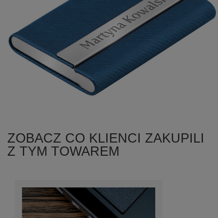
ZOBACZ CO KLIENCI ZAKUPILI
+
1
Z TYM TOWAREM
Zobacz więcej