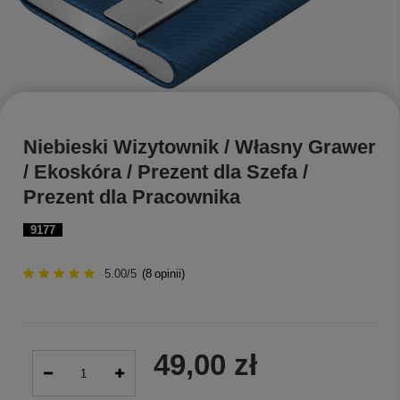
Niebieski Wizytownik / Własny Grawer
/ Ekoskóra / Prezent dla Szefa /
Prezent dla Pracownika
9177
5.00/5
(
8
opinii)
49,00 zł