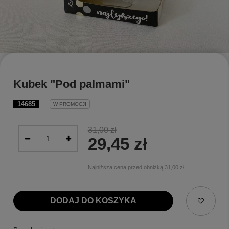
Kubek "Pod palmami"
14685
W PROMOCJI
31,00 zł
29,45 zł
Najniższa cena przed obniżką
31,00 zł
DODAJ DO KOSZYKA