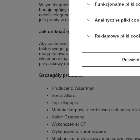
Funkcjonalne pliki 
W tym długopisie połączono nierdzewną stal z lak
buduje spójny efekt wizualny. Chromowane wykończ
całości elegancji bez przesady. Zastosowany prz
jest prosty w obsłudze i dobrze pasuje do codzienn
Analityczne pliki coo
Jak uniknąć typowych błędów?
Reklamowe pliki coo
Aby zachować ładny wygląd lakierowanej powierzchn
tekturowego, gdy nie jest używany. Unikaj trzyman
mogą rysować korpus i chromowane elementy. Gdy 
wkład przeznaczony do długopisu, zgodnie z prz
Potwier
przyciskowy obsługuj delikatnie, bez nadmiernej sił
Szczegóły produktu
Producent: Waterman
Seria: Allure
Typ: długopis
Materiał korpusu: nierdzewna stal pokryta 
Kolor: Czerwony
Wykończenie: CT
Wykończenia: chromowane
Mechanizm: przyciskowy mechanizm wysuwa