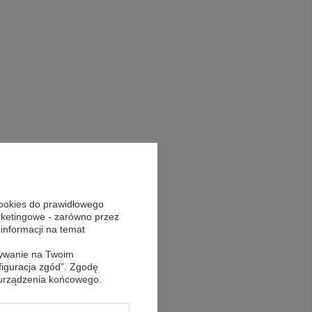
cookies do prawidłowego
arketingowe - zarówno przez
 informacji na temat
sywanie na Twoim
figuracja zgód”. Zgodę
 urządzenia końcowego.