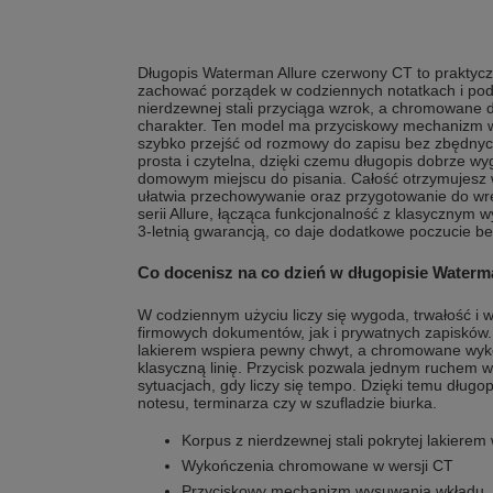
Długopis Waterman Allure czerwony CT to praktycz
zachować porządek w codziennych notatkach i podp
nierdzewnej stali przyciąga wzrok, a chromowane d
charakter. Ten model ma przyciskowy mechanizm 
szybko przejść od rozmowy do zapisu bez zbędnych
prosta i czytelna, dzięki czemu długopis dobrze wy
domowym miejscu do pisania. Całość otrzymujesz w
ułatwia przechowywanie oraz przygotowanie do wr
serii Allure, łącząca funkcjonalność z klasycznym
3-letnią gwarancją, co daje dodatkowe poczucie b
Co docenisz na co dzień w długopisie Water
W codziennym użyciu liczy się wygoda, trwałość i 
firmowych dokumentów, jak i prywatnych zapisków.
lakierem wspiera pewny chwyt, a chromowane wyk
klasyczną linię. Przycisk pozwala jednym ruchem 
sytuacjach, gdy liczy się tempo. Dzięki temu długo
notesu, terminarza czy w szufladzie biurka.
Korpus z nierdzewnej stali pokrytej lakiere
Wykończenia chromowane w wersji CT
Przyciskowy mechanizm wysuwania wkładu