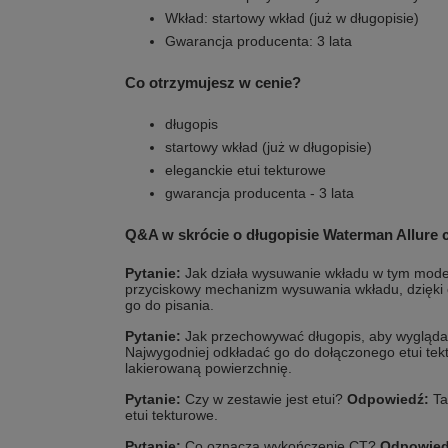
Wkład: startowy wkład (już w długopisie)
Gwarancja producenta: 3 lata
Co otrzymujesz w cenie?
długopis
startowy wkład (już w długopisie)
eleganckie etui tekturowe
gwarancja producenta - 3 lata
Q&A w skrócie o długopisie Waterman Allure
Pytanie:
Jak działa wysuwanie wkładu w tym mod
przyciskowy mechanizm wysuwania wkładu, dzięki
go do pisania.
Pytanie:
Jak przechowywać długopis, aby wygląda
Najwygodniej odkładać go do dołączonego etui te
lakierowaną powierzchnię.
Pytanie:
Czy w zestawie jest etui?
Odpowiedź:
Ta
etui tekturowe.
Pytanie:
Co oznacza wykończenie CT?
Odpowied