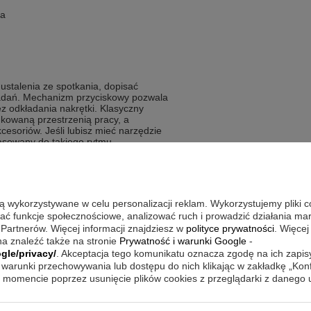
ia
ustalenia ze spotkania, dopisać
zadań. Mechanizm przyciskowy pozwala
ez odkładania nakrętki. Klasyczny
dkowaną przestrzenią pracy, a
cesoriów. Jeśli lubisz mieć narzędzie
asowany do takiego rytmu.
alną markę z prostą, użytkową formą.
są wykorzystywane w celu personalizacji reklam. Wykorzystujemy pliki 
wać funkcje społecznościowe, analizować ruch i prowadzić działania m
razisty czerwony kolor
 Partnerów. Więcej informacji znajdziesz w
polityce prywatności
. Więcej
h szybkiego wysuwania wkładu
a znaleźć także na stronie
Prywatność i warunki Google
-
korpus pokryty lakierem
gle/privacy/
. Akceptacja tego komunikatu oznacza zgodę na ich zapi
warunki przechowywania lub dostępu do nich klikając w zakładkę „Kon
s w dołączonym etui tekturowym
momencie poprzez usunięcie plików cookies z przeglądarki z danego