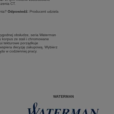
zenia CT.
enta?
Odpowiedź:
Producent udziela
 wygodnej obsłudze, seria Waterman
y korpus ze stali i chromowane
ui tekturowe porządkuje
 wspiera decyzję zakupową. Wybierz
ąda w codziennej pracy.
WATERMAN