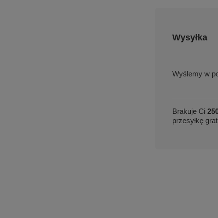
Wysyłka
w po
Brakuje Ci
250
przesyłkę grat