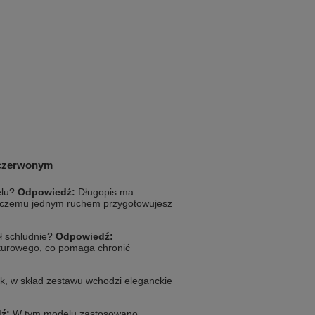
 czerwonym
elu?
Odpowiedź:
Długopis ma
 czemu jednym ruchem przygotowujesz
ł schludnie?
Odpowiedź:
kturowego, co pomaga chronić
k, w skład zestawu wchodzi eleganckie
ź:
W tym modelu zastosowano