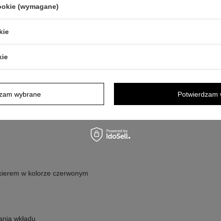
cookie (wymagane)
ierowaną, czerwoną powierzchnią, co
enia podkreślają wersję CT i dodają
yciskowy mechanizm wysuwania wkładu
ego korzystania.
kie
kie
i, warto odkładać długopis do etui
ia go luzem z przedmiotami, które
wkład się zużyje, wymieniaj go na
eznaczeniem produktu. Mechanizm
dzam wybrane
Potwierdzam 
y.
lakierem w kolorze czerwonym
nia wkładu