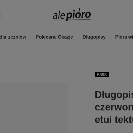
dla uczniów
Polecane Okazje
Długopisy
Pióra w
5598
Długopi
czerwon
etui te