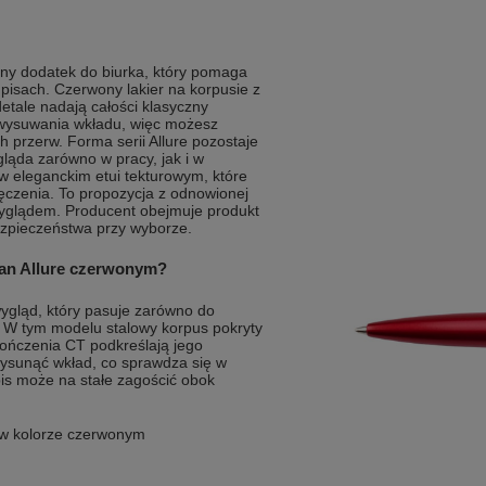
ny dodatek do biurka, który pomaga
isach. Czerwony lakier na korpusie z
etale nadają całości klasyczny
wysuwania wkładu, więc możesz
 przerw. Forma serii Allure pozostaje
gląda zarówno w pracy, jak i w
 eleganckim etui tekturowym, które
ęczenia. To propozycja z odnowionej
 wyglądem. Producent obejmuje produkt
ezpieczeństwa przy wyborze.
man Allure czerwonym?
wygląd, który pasuje zarówno do
 W tym modelu stalowy korpus pokryty
ończenia CT podkreślają jego
wysunąć wkład, co sprawdza się w
pis może na stałe zagościć obok
m w kolorze czerwonym