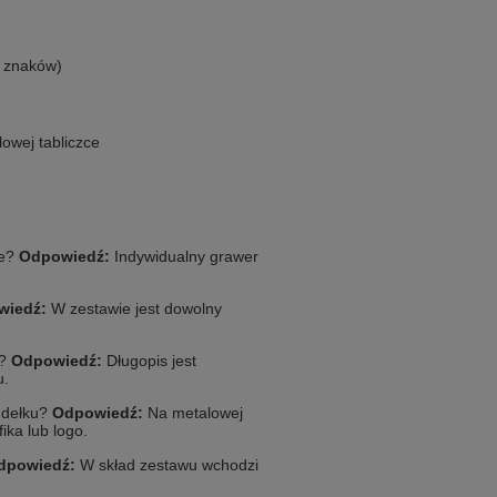
0 znaków)
owej tabliczce
ie?
Odpowiedź:
Indywidualny grawer
wiedź:
W zestawie jest dowolny
u?
Odpowiedź:
Długopis jest
u.
udełku?
Odpowiedź:
Na metalowej
ika lub logo.
dpowiedź:
W skład zestawu wchodzi