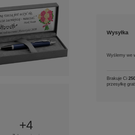
Wysyłka
we w
Brakuje Ci
250
przesyłkę grat
+
4