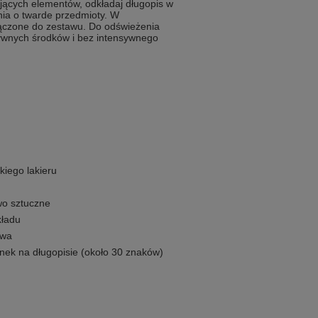
jących elementów, odkładaj długopis w
nia o twarde przedmioty. W
czone do zestawu. Do odświeżenia
sywnych środków i bez intensywnego
kiego lakieru
wo sztuczne
kładu
owa
nek na długopisie (około 30 znaków)