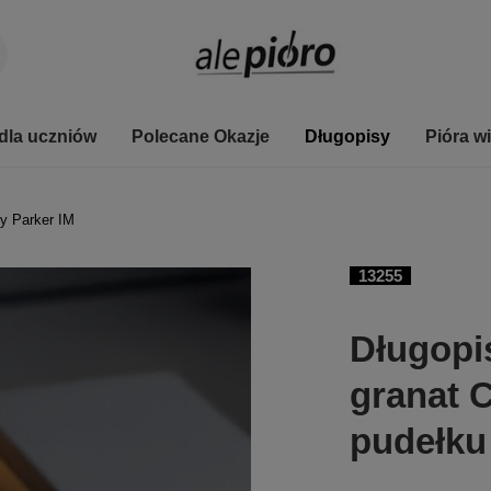
dla uczniów
Polecane Okazje
Długopisy
Pióra w
y Parker IM
13255
Długopi
granat 
pudełku