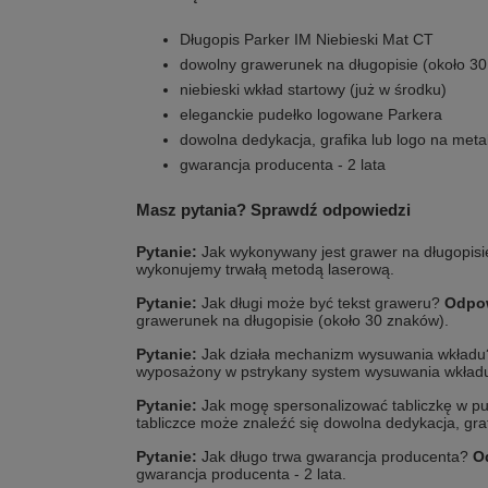
Długopis Parker IM Niebieski Mat CT
dowolny grawerunek na długopisie (około 3
niebieski wkład startowy (już w środku)
eleganckie pudełko logowane Parkera
dowolna dedykacja, grafika lub logo na metal
gwarancja producenta - 2 lata
Masz pytania? Sprawdź odpowiedzi
Pytanie:
Jak wykonywany jest grawer na długopis
wykonujemy trwałą metodą laserową.
Pytanie:
Jak długi może być tekst graweru?
Odpo
grawerunek na długopisie (około 30 znaków).
Pytanie:
Jak działa mechanizm wysuwania wkład
wyposażony w pstrykany system wysuwania wkład
Pytanie:
Jak mogę spersonalizować tabliczkę w p
tabliczce może znaleźć się dowolna dedykacja, graf
Pytanie:
Jak długo trwa gwarancja producenta?
O
gwarancja producenta - 2 lata.