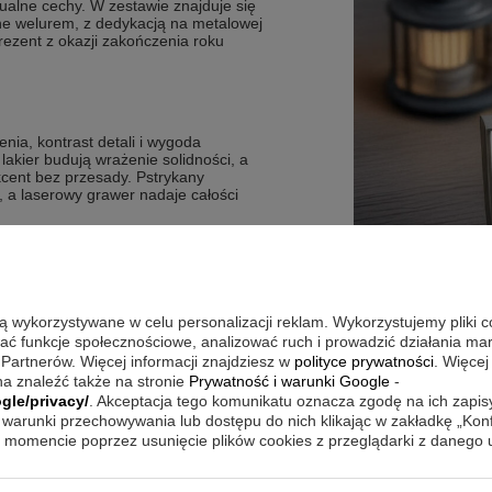
alne cechy. W zestawie znajduje się
ne welurem, z dedykacją na metalowej
prezent z okazji zakończenia roku
nia, kontrast detali i wygoda
akier budują wrażenie solidności, a
cent bez przesady. Pstrykany
 a laserowy grawer nadaje całości
i.
akieru tworzy wykończenie korpusu.
są wykorzystywane w celu personalizacji reklam. Wykorzystujemy pliki 
ego tworzywa sztucznego.
wać funkcje społecznościowe, analizować ruch i prowadzić działania m
szybkie notowanie.
 Partnerów. Więcej informacji znajdziesz w
polityce prywatności
. Więcej
a znaleźć także na stronie
Prywatność i warunki Google
-
gle/privacy/
. Akceptacja tego komunikatu oznacza zgodę na ich zapi
warunki przechowywania lub dostępu do nich klikając w zakładkę „Kon
sto robisz notatki, podpisujesz
momencie poprzez usunięcie plików cookies z przeglądarki z danego
iśmienny o dopracowanym wyglądzie.
ygodnie podczas rozmów i spotkań,
, oprawę ułatwia pudełko Prestige z