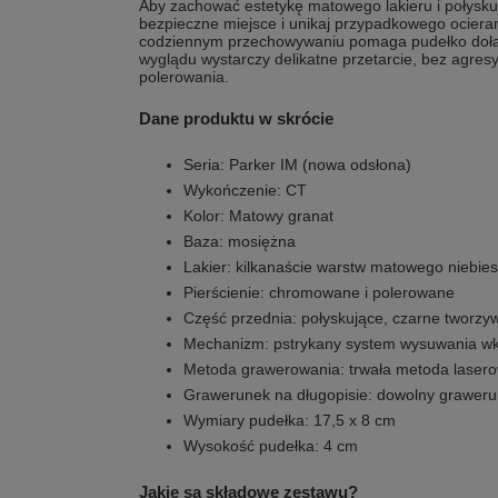
Aby zachować estetykę matowego lakieru i połysku
bezpieczne miejsce i unikaj przypadkowego ociera
codziennym przechowywaniu pomaga pudełko dołą
wyglądu wystarczy delikatne przetarcie, bez agre
polerowania.
Dane produktu w skrócie
Seria: Parker IM (nowa odsłona)
Wykończenie: CT
Kolor: Matowy granat
Baza: mosiężna
Lakier: kilkanaście warstw matowego niebies
Pierścienie: chromowane i polerowane
Część przednia: połyskujące, czarne tworzy
Mechanizm: pstrykany system wysuwania w
Metoda grawerowania: trwała metoda laser
Grawerunek na długopisie: dowolny graweru
Wymiary pudełka: 17,5 x 8 cm
Wysokość pudełka: 4 cm
Jakie są składowe zestawu?