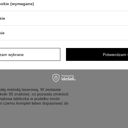
cookie (wymagane)
uje do okazji szkolnych i firmowych.
kie
 i możliwość nadania przedmiotowi
kie
ją gadżetu z logiem.
czenia roku szkolnego.
ziennej pracy.
dzam wybrane
Potwierdzam 
ują najwyższej klasy działania.
 krótkim napisem.
wałą metodą laserową. W zestawie
koło 30 znaków), co pozwala zmieścić
etalowa tabliczka w pudełku może
ięki czemu komplet łatwo dopasować do