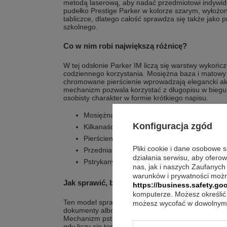
metodą laserową, aby nadać przedmiotowi indywidu
pudełko Prestige Parker w kolorze szarym, wyłożo
tabliczce, dlatego całość sprawdza się także jako 
szkolnego.
Co w nim robi największą różnicę?
W tej odsłonie Parker IM liczą się warstwy wykończe
codziennego korzystania. Mosiężna baza i matowy l
chromowane pierścienie wprowadzają elegancki ak
mechanizm pozwala korzystać z długopisu w biegu,
osobisty charakter w formie krótkiego napisu.
Mosiężna baza stanowi fundament konstrukcj
Konfiguracja zgód
Kilkanaście warstw matowego niebieskiego l
Pierścienie są chromowane i polerowane.
Pliki cookie i dane osobowe 
Przednia część jest z połyskującego, czarn
działania serwisu, aby ofero
Pstrykany system wysuwania wkładu ułatwia 
nas, jak i naszych Zaufanych
warunków i prywatności możn
Jak sprawić, by dobrze służył na co dzień?
https://business.safety.goo
komputerze. Możesz określić 
Ten model sprawdzi się w sytuacjach, w których czę
możesz wycofać w dowolnym 
dokumenty albo chcesz mieć przy sobie przybór p
Mechanizm pstrykany pozwala korzystać z niego w
gdy liczy się tempo. Gdy długopis ma być wręczony