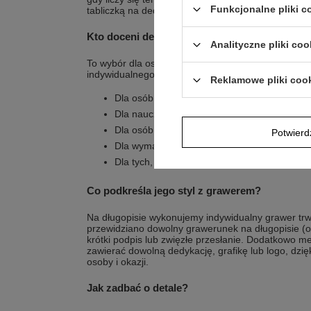
Funkcjonalne pliki 
tabliczką na dedykację, dlatego komplet dobrze pas
Kto doceni detale i przekaz?
Analityczne pliki coo
To wybór dla osób, które cenią nowoczesny wygląd
indywidualnego znaczenia.
Reklamowe pliki coo
Dla osób prowadzących firmę, które potrzebu
Dla nauczyciela jako prezent z okazji zakoń
Dla osób, które lubią dopracowany styl w cod
Potwier
Dla wymagających użytkowników, którzy oczek
Dla tych, którzy chcą dodać osobisty akcent
Co podkreśla jego styl z grawerem?
Na długopisie wykonujemy indywidualny grawer tr
przewidziano dowolny grawerunek na długopisie (o
krótki podpis lub zwięzłe przesłanie. Dodatkowo m
zawierać dowolną dedykację, grafikę lub logo, dz
osoby i okazji.
Jak zadbać o detale?