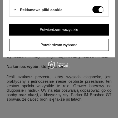
dedykację, klasę oraz ozdobną grafikę, na przykład biret i
dyplom.
Reklamowe pliki cookie
Pytanie:
Jak działa mechanizm w tym modelu?
Odpowiedź:
Długopis ma mechanizm przyciskowy, który
pozwala szybko wysunąć i schować wkład.
Potwierdzam wszystkie
Pytanie:
Jakiego koloru jest wkład w zestawie?
Odpowiedź:
Dołączony jest oryginalny wkład Parker w
kolorze niebieskim.
Potwierdzam wybrane
Pytanie:
Jak zamykane jest etui?
Odpowiedź:
Etui
wykonane ze skóry ekologicznej jest zamykane na zamek.
Na koniec: wybór, który ma sens
Jeśli szukasz prezentu, który wygląda elegancko, jest
praktyczny i jednocześnie niesie osobiste przesłanie, ten
zestaw spełnia wszystkie te role. Grawer laserowy na
długopisie i nadruk UV na etui pozwalają dopasować go do
osoby oraz okazji, a klasyczny styl Parker IM Brushed GT
sprawia, że całość broni się także po latach.