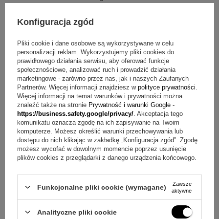
Zapięcie etui: zamek
Technika personalizacji etui: nadruk UV
Konfiguracja zgód
Zakres nadruku UV: imię, nazwisko, dedykacja, klasa i
ozdobna grafika (np. biret i dyplom)
Pliki cookie i dane osobowe są wykorzystywane w celu
personalizacji reklam. Wykorzystujemy pliki cookies do
Wymiary etui: 16 x 3,8 cm
prawidłowego działania serwisu, aby oferować funkcje
społecznościowe, analizować ruch i prowadzić działania
W zestawie znajdują się następujące elementy
marketingowe - zarówno przez nas, jak i naszych Zaufanych
Partnerów. Więcej informacji znajdziesz w
polityce prywatności
.
Długopis Parker IM Brushed GT z grawerem
Więcej informacji na temat warunków i prywatności można
znaleźć także na stronie
Prywatność i warunki Google
-
Personalizowany nadruk UV na etui
https://business.safety.google/privacy/
. Akceptacja tego
Wkład Parker (niebieski)
komunikatu oznacza zgodę na ich zapisywanie na Twoim
Etui z eko skóry, zamykane na zamek
komputerze. Możesz określić warunki przechowywania lub
Opakowanie prezentowe
dostępu do nich klikając w zakładkę „Konfiguracja zgód”. Zgodę
możesz wycofać w dowolnym momencie poprzez usunięcie
plików cookies z przeglądarki z danego urządzenia końcowego.
Pytania przed zakupem o nadruk UV na etui
Pytanie:
Jak wygląda personalizacja długopisu?
Zawsze
Odpowiedź:
Na korpusie wykonywany jest grawer
Funkcjonalne pliki cookie (wymagane)
aktywne
laserowy, dzięki czemu napis jest trwały i czytelny.
Pytanie:
Jakie informacje można umieścić na etui?
Analityczne pliki cookie
Odpowiedź:
Nadruk UV może zawierać imię, nazwisko,