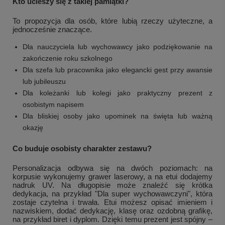
Kto ucieszy się z takiej pamiątki?
To propozycja dla osób, które lubią rzeczy użyteczne, a
jednocześnie znaczące.
Dla nauczyciela lub wychowawcy jako podziękowanie na
zakończenie roku szkolnego
Dla szefa lub pracownika jako elegancki gest przy awansie
lub jubileuszu
Dla koleżanki lub kolegi jako praktyczny prezent z
osobistym napisem
Dla bliskiej osoby jako upominek na święta lub ważną
okazję
Co buduje osobisty charakter zestawu?
Personalizacja odbywa się na dwóch poziomach: na
korpusie wykonujemy grawer laserowy, a na etui dodajemy
nadruk UV. Na długopisie może znaleźć się krótka
dedykacja, na przykład "Dla super wychowawczyni", która
zostaje czytelna i trwała. Etui możesz opisać imieniem i
nazwiskiem, dodać dedykację, klasę oraz ozdobną grafikę,
na przykład biret i dyplom. Dzięki temu prezent jest spójny –