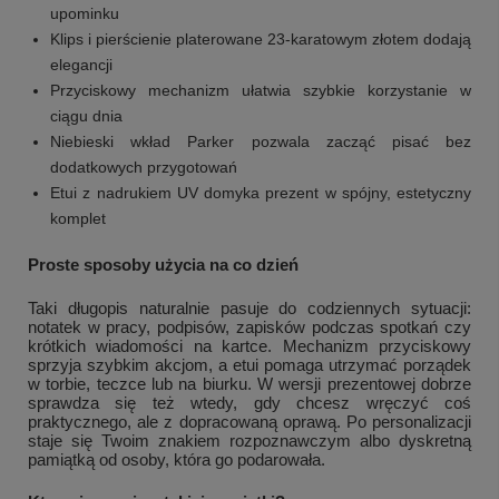
upominku
Klips i pierścienie platerowane 23-karatowym złotem dodają
elegancji
Przyciskowy mechanizm ułatwia szybkie korzystanie w
ciągu dnia
Niebieski wkład Parker pozwala zacząć pisać bez
dodatkowych przygotowań
Etui z nadrukiem UV domyka prezent w spójny, estetyczny
komplet
Proste sposoby użycia na co dzień
Taki długopis naturalnie pasuje do codziennych sytuacji:
notatek w pracy, podpisów, zapisków podczas spotkań czy
krótkich wiadomości na kartce. Mechanizm przyciskowy
sprzyja szybkim akcjom, a etui pomaga utrzymać porządek
w torbie, teczce lub na biurku. W wersji prezentowej dobrze
sprawdza się też wtedy, gdy chcesz wręczyć coś
praktycznego, ale z dopracowaną oprawą. Po personalizacji
staje się Twoim znakiem rozpoznawczym albo dyskretną
pamiątką od osoby, która go podarowała.