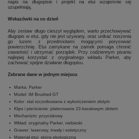
napis na długopisie i projekt na etui wzajemnie się
uzupełniają.
Wskazówki na co dzień
Aby zestaw długo cieszył wyglądem, warto przechowywać
długopis w etui, gdy nie jest używany, oraz unikać noszenia
go luzem z przedmiotami mogącymi porysować
powierzchnię. Etui zamykane na zamek pomaga chronić
zawartość i utrzymać porządek. Przy codziennym pisaniu
najlepiej korzystać z oryginalnego wkładu Parker, aby
zachować spójne działanie długopisu.
Zebrane dane w jednym miejscu
Marka: Parker
Model: IM Brushed GT
Kolor: stal szczotkowana z wykończeniem złotym
Klips i pierścienie: platerowane 23-karatowym złotem
Mechanizm: przyciskowy
Wkład: oryginalny Parker, niebieski
Grawer: laserowy, trwały i estetyczny
Materiał etui: skóra ekologiczna