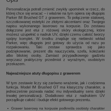
Personalizacja potrafi zmienić zwykły upominek w rzecz, do
której chce się wracać – i właśnie na tym opiera się długopis
Parker IM Brushed GT z grawerem. To połączenie stalowej,
szczotkowanej estetyki ze złotymi akcentami oraz Twojego
napisu wykonanego laserowo na korpusie. Do zestawu
dołączone jest etui z różowej skóry ekologicznej, które
możesz uzupełnić o nadruk UV, dzięki czemu całość tworzy
spójny komplet. W środku znajduje się niebieski wkład
Parker, więc długopis jest gotowy do użycia od razu po
rozpakowaniu. Taki zestaw sprawdza się jako
podziękowanie, prezent dla nauczyciela, szefa, koleżanki
albo bliskiej osoby. Zamiast przypadkowego gadżetu
wręczasz praktyczny przedmiot z wyraźnym, osobistym
przekazem.
Najważniejsze atuty długopisu z grawerem
W tym zestawie liczy się zarówno wrażenie, jak i codzienna
funkcja. Model IM Brushed GT ma klasyczny charakter, a
jednocześnie pozwala nadać mu indywidualny sens dzięki
trwałej personalizacji. Dodatkowo etui z nadrukiem UV
porządkuje całość i buduje efekt gotowego prezentu.
Grawer laserowy na korpusie podkreśla osobisty charakter