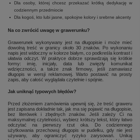
Dla osoby, której chcesz przekazać krótką dedykację w
codziennym przedmiocie
Dla kogoś, kto lubi jasne, spokojne kolory i srebrne akcenty
Na co zwrócić uwagę w grawerunku?
Grawerunek wykonywany jest na długopisie i może mieć
dowolną treść w granicy około 30 znaków. Po wykonaniu
napis jest widoczny w kolorze białym, co podkreśla kontrast i
ułatwia odczyt. W praktyce dobrze sprawdzają się krótkie
formy: imię, inicjały, data lub zwięzły komunikat
wdzięczności, a także znak firmowy, jeśli zamawiasz
długopis w wersji reklamowej. Warto postawić na prosty
zapis, aby całość wyglądała czytelnie i spójnie.
+
1
Jak uniknąć typowych błędów?
Zobacz więcej
Przed złożeniem zamówienia upewnij się, że treść graweru
jest zapisana dokładnie tak, jak ma się pojawić na długopisie,
bez literówek i zbędnych znaków. Jeśli zależy Ci na
maksymalnej czytelności, wybierz krótszy tekst, który łatwo
odczytać na pierwszy rzut oka. Do codziennego
użytkowania przechowuj długopis w pudełku, gdy nie jest
używany, aby ograniczyć ryzyko zarysowań. Unikaj