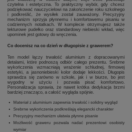
czytelna i estetyczna. To praktyczny wybór, gdy chcesz
podziękować nauczycielowi na zakończenie roku szkolnego
i podkreślić, że wysiłek został zauważony. Precyzyjny
mechanizm sprzyja płynnemu i komfortowemu pisaniu w
codziennych notatkach. W komplecie otrzymujesz także
tekturowe pudełko oraz standardowy niebieski wkład, więc
upominek jest gotowy do wręczenia.
Co docenisz na co dzień w długopisie z grawerem?
Ten model łączy trwałość aluminium z dopracowanymi
detalami, które podnoszą odbiór całego prezentu. Srebrne
wykończenia wzmacniają wrażenie schludnej, firmowej
estetyki, a jasnoniebieski kolor dodaje lekkości. Długopis
sprawdza się zarówno w szkole, jak i w biurze, bo jest
wygodny w użyciu i pozwala pisać komfortowo.
Personalizacja sprawia, że nawet krótka dedykacja brzmi
bardziej znacząco, a całość wygląda spójnie.
Materiał z aluminium zapewnia trwałość i solidny wygląd
Srebrne wykończenia podkreślają elegancki charakter
Precyzyjny mechanizm ułatwia płynne pisanie
Możliwość graweru pozwala nadać prezentowi osobisty
wymiar