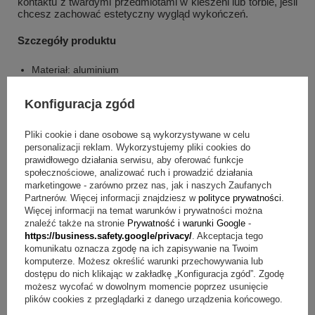
kontaktu z twardymi przedmiotami w kieszeni lub torbie, jeśli
chcesz zachować estetyczny wygląd wykończeń.
Szczegóły produktu
Materiał: aluminium
Wykończenia: srebrnymi wykończeniami
Kolorystyka: jasnoniebieski
Konfiguracja zgód
Wymiary długopisu (szer./wys./gł.): 136 x 10 x 10 mm
Wymiary pudełka: 180 x 43 x 22 mm
Pliki cookie i dane osobowe są wykorzystywane w celu
personalizacji reklam. Wykorzystujemy pliki cookies do
Grawerunek na długopisie: dowolny grawerunek
prawidłowego działania serwisu, aby oferować funkcje
Kolor napisu po grawerunku: biały
społecznościowe, analizować ruch i prowadzić działania
Limit znaków grawerunku: około 30 znaków
marketingowe - zarówno przez nas, jak i naszych Zaufanych
Partnerów. Więcej informacji znajdziesz w
polityce prywatności
.
Więcej informacji na temat warunków i prywatności można
Co otrzymujesz w cenie zestawu?
znaleźć także na stronie
Prywatność i warunki Google
-
https://business.safety.google/privacy/
. Akceptacja tego
Jasnoniebieski długopis
komunikatu oznacza zgodę na ich zapisywanie na Twoim
Standardowy wkład do długopisu niebieski
komputerze. Możesz określić warunki przechowywania lub
Dowolny grawerunek na długopisie, napis wychodzi w
dostępu do nich klikając w zakładkę „Konfiguracja zgód”. Zgodę
możesz wycofać w dowolnym momencie poprzez usunięcie
kolorze białym (około 30 znaków)
plików cookies z przeglądarki z danego urządzenia końcowego.
Eleganckie pudełko tekturowe