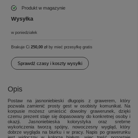
Produkt w magazynie
Wysyłka
w poniedziałek
Brakuje Ci
250,00 zł
by mieć przesyłkę gratis
Sprawdź czasy i koszty wysyłki
Opis
Postaw na jasnoniebieski długopis z grawerem, który
pozwala zamienić prosty gest w osobisty komunikat. Na
korpusie możesz umieścić dowolny grawerunek, dzięki
czemu prezent staje się dopasowany do konkretnej osoby i
okazji. Jasnoniebieska kolorystyka oraz srebrne
wykończenia tworzą spójny, nowoczesny wygląd, który
dobrze wygląda na biurku i w pracy. Napis po grawerunku
jest widoczny w kolorze białym, więc treść pozostaje