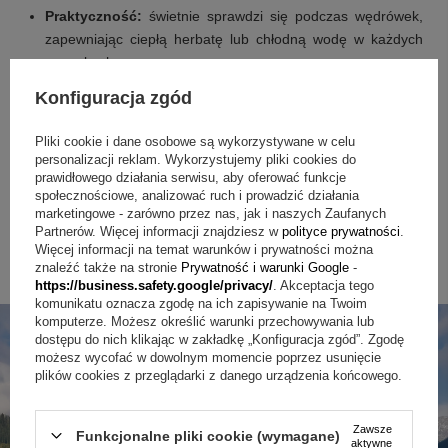
Praktyczność:
świetnie sprawdzi się podczas wędrówek,
zapewniając ciepłą herbatę lub chłodną wodę w każdych
warunkach.
Osobisty charakter:
personalizowany nadruk z motywem
Konfiguracja zgód
gór sprawi, że butelka będzie wyjątkowa.
Trwałość i estetyka:
solidna konstrukcja i elegancki
Pliki cookie i dane osobowe są wykorzystywane w celu
wygląd czynią ją nie tylko funkcjonalnym, ale i stylowym
personalizacji reklam. Wykorzystujemy pliki cookies do
gadżetem.
prawidłowego działania serwisu, aby oferować funkcje
społecznościowe, analizować ruch i prowadzić działania
Butelka termiczna Air Gifts 500 ml z nadrukiem UV
to
marketingowe - zarówno przez nas, jak i naszych Zaufanych
idealny prezent dla każdego, kto kocha górskie przygody i
Partnerów. Więcej informacji znajdziesz w
polityce prywatności
.
ceni praktyczne, a zarazem piękne przedmioty. Spraw, by
Więcej informacji na temat warunków i prywatności można
każdy łyk napoju w górach przypominał o Twoim
znaleźć także na stronie
Prywatność i warunki Google
-
wyjątkowym geście!
https://business.safety.google/privacy/
. Akceptacja tego
komunikatu oznacza zgodę na ich zapisywanie na Twoim
komputerze. Możesz określić warunki przechowywania lub
dostępu do nich klikając w zakładkę „Konfiguracja zgód”. Zgodę
możesz wycofać w dowolnym momencie poprzez usunięcie
plików cookies z przeglądarki z danego urządzenia końcowego.
Zawsze
Funkcjonalne pliki cookie (wymagane)
aktywne