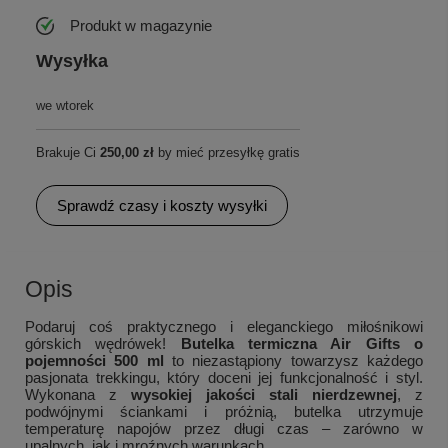
Produkt w magazynie
Wysyłka
we wtorek
Brakuje Ci
250,00 zł
by mieć przesyłkę gratis
Sprawdź czasy i koszty wysyłki
Opis
Podaruj coś praktycznego i eleganckiego miłośnikowi
górskich wędrówek!
Butelka termiczna Air Gifts o
pojemności 500 ml
to niezastąpiony towarzysz każdego
pasjonata trekkingu, który doceni jej funkcjonalność i styl.
Wykonana z
wysokiej jakości stali nierdzewnej
, z
podwójnymi ściankami i próżnią, butelka utrzymuje
temperaturę napojów przez długi czas – zarówno w
upalnych, jak i mroźnych warunkach.