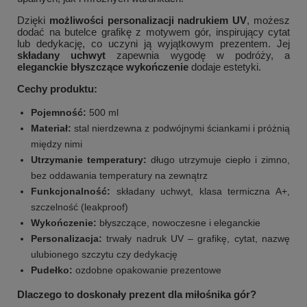
Dzięki
możliwości personalizacji nadrukiem UV
, możesz
dodać na butelce grafikę z motywem gór, inspirujący cytat
lub dedykację, co uczyni ją wyjątkowym prezentem. Jej
składany uchwyt
zapewnia wygodę w podróży, a
eleganckie błyszczące wykończenie
dodaje estetyki.
Cechy produktu:
Pojemność:
500 ml
Materiał:
stal nierdzewna z podwójnymi ściankami i próżnią
między nimi
Utrzymanie temperatury:
długo utrzymuje ciepło i zimno,
bez oddawania temperatury na zewnątrz
Funkcjonalność:
składany uchwyt, klasa termiczna A+,
szczelność (leakproof)
Wykończenie:
błyszczące, nowoczesne i eleganckie
Personalizacja:
trwały nadruk UV – grafikę, cytat, nazwę
ulubionego szczytu czy dedykację
Pudełko:
ozdobne opakowanie prezentowe
Dlaczego to doskonały prezent dla miłośnika gór?