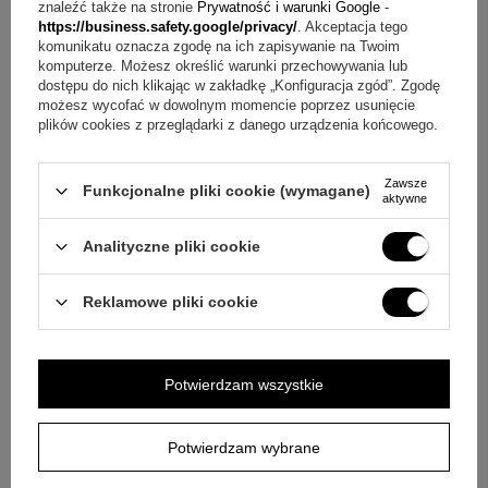
znaleźć także na stronie
Prywatność i warunki Google
-
Opinia potwierdzona zakupem
https://business.safety.google/privacy/
. Akceptacja tego
5/5
komunikatu oznacza zgodę na ich zapisywanie na Twoim
komputerze. Możesz określić warunki przechowywania lub
towar bardzo dobrej jakości i wykonania
dostępu do nich klikając w zakładkę „Konfiguracja zgód”. Zgodę
możesz wycofać w dowolnym momencie poprzez usunięcie
2022-09-10
plików cookies z przeglądarki z danego urządzenia końcowego.
Monika, Swarzędz
Czy opinia była pomocna?
Tak
0
Nie
0
Zawsze
Funkcjonalne pliki cookie (wymagane)
aktywne
Analityczne pliki cookie
PRODUKTY, KTORE MOGĄ CIĘ
ZAINTERESOWAĆ
Reklamowe pliki cookie
Potwierdzam wszystkie
Potwierdzam wybrane