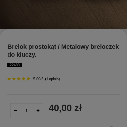
Brelok prostokąt / Metalowy breloczek
do kluczy.
22489
5.00/5
(
1
opinia)
40,00 zł