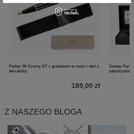
Parker IM Czarny GT z grawerem w cenie i etui z
Zestaw Parker
eko-skóry
zakończenie 
189,00 zł
Z NASZEGO BLOGA