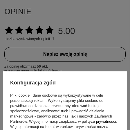
OPINIE
5.00
Liczba wystawionych opinii: 1
Napisz swoją opinię
Za opinię otrzymasz
50 pkt.
w naszym programie lojalnościowym.
Pokaż tylko opinie potwierdzone zakupem
Konfiguracja zgód
+
2
5
1
Pliki cookie i dane osobowe są wykorzystywane w celu
4
0
Zobacz więcej
personalizacji reklam. Wykorzystujemy pliki cookies do
3
0
prawidłowego działania serwisu, aby oferować funkcje
2
0
społecznościowe, analizować ruch i prowadzić działania
1
0
marketingowe - zarówno przez nas, jak i naszych Zaufanych
Partnerów. Więcej informacji znajdziesz w
polityce prywatności
.
Kliknij ocenę aby filtrować opinie
Więcej informacji na temat warunków i prywatności można