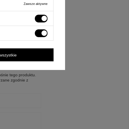
Zawsze aktywne
wszystkie
ośnie tego produktu.
rzane zgodnie z