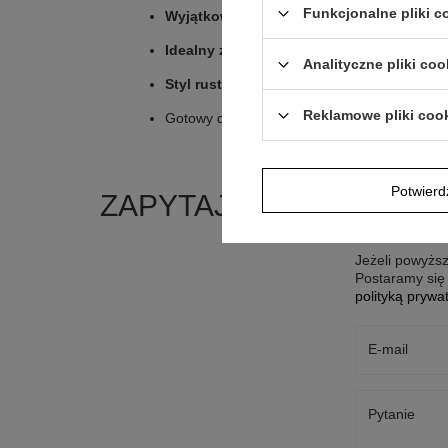
Funkcjonalne pliki 
Wyjątkowy prezent personalizowany
Idealny zestaw barowy
do domu, na działkę
Analityczne pliki coo
Styl rustykalny i elegancki design
Reklamowe pliki coo
Gotowy do wręczenia – niebanalny i praktyc
Potwier
ZAPYTAJ O PRODUKT
Jeżeli powyższ
Postaramy się 
polityką prywa
E-mail
Pytanie