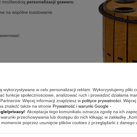
z możliwością
personalizacji graweru
lne na wspólne toastowanie
rawerować:
ję
są wykorzystywane w celu personalizacji reklam. Wykorzystujemy pliki 
wać funkcje społecznościowe, analizować ruch i prowadzić działania m
 Partnerów. Więcej informacji znajdziesz w
polityce prywatności
. Więcej
a znaleźć także na stronie
Prywatność i warunki Google
-
gle/privacy/
. Akceptacja tego komunikatu oznacza zgodę na ich zapi
warunki przechowywania lub dostępu do nich klikając w zakładkę „Kon
momencie poprzez usunięcie plików cookies z przeglądarki z danego