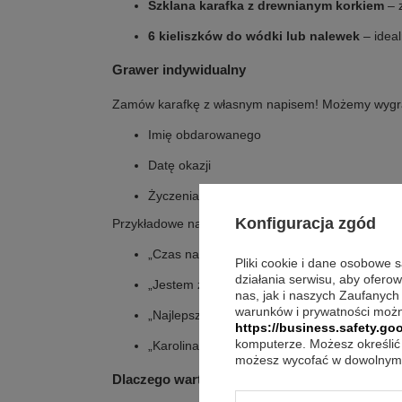
Szklana karafka z drewnianym korkiem
– 
6 kieliszków do wódki lub nalewek
– idea
Grawer indywidualny
Zamów karafkę z własnym napisem! Możemy wyg
Imię obdarowanego
Datę okazji
Życzenia, motto, śmieszny tekst lub dedykac
Konfiguracja zgód
Przykładowe napisy:
„Czas na chwilę relaksu, Milordzie”
Pliki cookie i dane osobowe 
działania serwisu, aby ofero
„Jestem z limitowanej edycji”
nas, jak i naszych Zaufanych
warunków i prywatności możn
„Najlepsza naleweczka pod słońcem”
https://business.safety.goo
komputerze. Możesz określić 
„Karolina – 21 urodziny”
możesz wycofać w dowolnym 
Dlaczego warto?