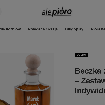
dla uczniów
Polecane Okazje
Długopisy
Pióra w
22709
Beczka z
– Zesta
Indywi