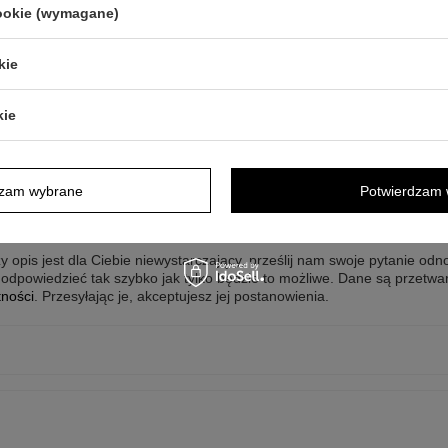
cookie (wymagane)
 lub do biura
kie
kie
zny
dzam wybrane
Potwierdzam 
y opis jest dla Ciebie niewystarczający, prześlij nam swoje pytanie odn
odpowiedzieć tak szybko jak tylko będzie to możliwe.
Dane są przetwa
tności
. Przesyłając je, akceptujesz jej postanowienia.